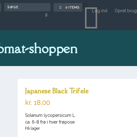

0 ITEMS
Log ind
Opret brug
omat-shoppen
Japanese Black Trifele
kr.
18,00
Solanum lycopersicum L.
ca. 6-8 frø i hver frøpose
På lager