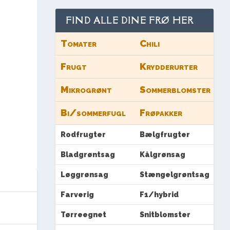
FIND ALLE DINE FRØ HER
Tomater
Chili
Frugt
Krydderurter
Mikrogrønt
Sommerblomster
Bi/sommerfugl
Frøpakker
Rodfrugter
Bælgfrugter
Bladgrøntsag
Kålgrønsag
Løggrønsag
Stængelgrøntsag
Farverig
F1/hybrid
Tørreegnet
Snitblomster