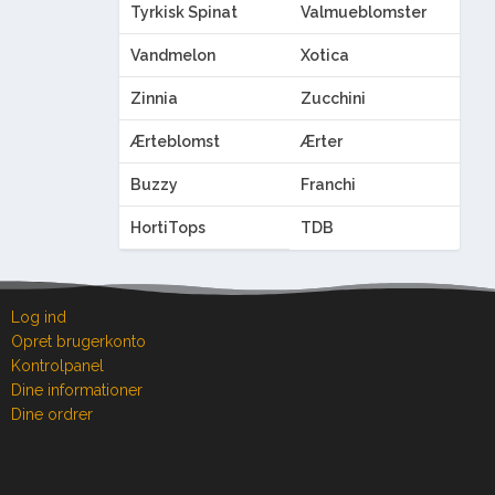
Tyrkisk Spinat
Valmueblomster
Vandmelon
Xotica
Zinnia
Zucchini
Ærteblomst
Ærter
Buzzy
Franchi
HortiTops
TDB
Log ind
Opret brugerkonto
Kontrolpanel
Dine informationer
Dine ordrer