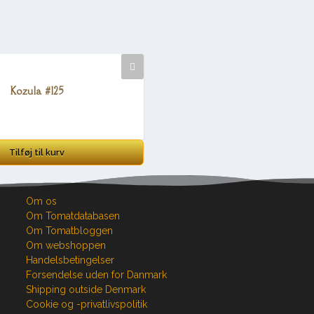
Kozula #125
Tilføj til kurv
Om os
Om Tomatdatabasen
Om Tomatbloggen
Om webshoppen
Handelsbetingelser
Forsendelse uden for Danmark
Shipping outside Denmark
Cookie og -privatlivspolitik