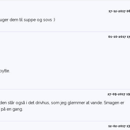
17-12-2017 06
ruger dem til suppe og sovs :)
01-10-2017 17
bytte.
27-09-2017 19
en den står også i det drivhus, som jeg glemmer at vande. Smagen er
 på en gang.
12-02-2017 13