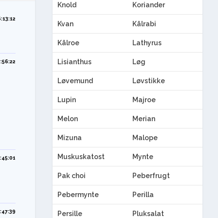
Knold
Koriander
:13:12
Kvan
Kålrabi
Kålroe
Lathyrus
Lisianthus
Løg
:56:22
Løvemund
Løvstikke
Lupin
Majroe
Melon
Merian
Mizuna
Malope
Muskuskatost
Mynte
:45:01
Pak choi
Peberfrugt
Pebermynte
Perilla
:47:39
Persille
Pluksalat