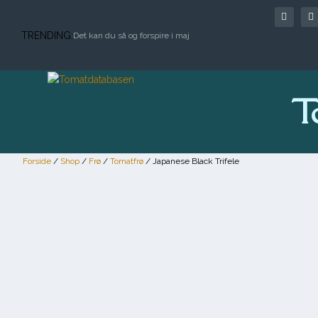
TRENDING:
Det kan du så og forspire i maj
T
Forside
/
Shop
/
Frø
/
Tomatfrø
/ Japanese Black Trifele