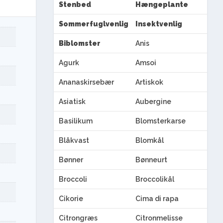
Stenbed
Hængeplante
Sommerfuglvenlig
Insektvenlig
Biblomster
Anis
Agurk
Amsoi
Ananaskirsebær
Artiskok
Asiatisk
Aubergine
Basilikum
Blomsterkarse
Blåkvast
Blomkål
Bønner
Bønneurt
Broccoli
Broccolikål
Cikorie
Cima di rapa
Citrongræs
Citronmelisse