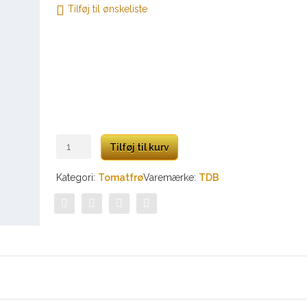
Tilføj til ønskeliste
Japanese
Tilføj til kurv
Black
Trifele
Kategori:
Tomatfrø
Varemærke:
TDB
antal