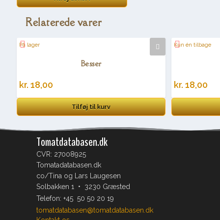
Relaterede varer
På lager
Kun én tilbage
Besser
kr.
18,00
kr.
18,00
Tilføj til kurv
Tomatdatabasen.dk
CVR: 27008925
Tomatadatabasen.dk
co/Tina og Lars Laugesen
Solbakken 1 • 3230 Græsted
Telefon:
+45 50 50 20 19
tomatdatabasen@tomatdatabasen.dk
Kontakt os