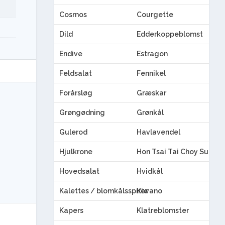
Cosmos
Courgette
Dild
Edderkoppeblomst
Endive
Estragon
Feldsalat
Fennikel
Forårsløg
Græskar
Grøngødning
Grønkål
Gulerod
Havlavendel
Hjulkrone
Hon Tsai Tai Choy Sum
Hovedsalat
Hvidkål
Kalettes / blomkålsspirer
Kiwano
Kapers
Klatreblomster