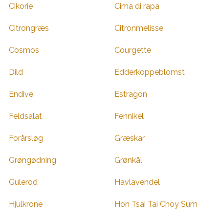
Cikorie
Cima di rapa
Citrongræs
Citronmelisse
Cosmos
Courgette
Dild
Edderkoppeblomst
Endive
Estragon
Feldsalat
Fennikel
Forårsløg
Græskar
Grøngødning
Grønkål
Gulerod
Havlavendel
Hjulkrone
Hon Tsai Tai Choy Sum