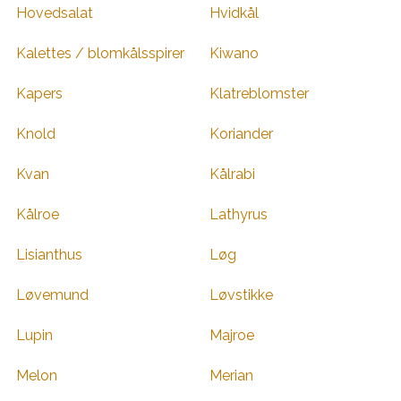
Hovedsalat
Hvidkål
Kalettes / blomkålsspirer
Kiwano
Kapers
Klatreblomster
Knold
Koriander
Kvan
Kålrabi
Kålroe
Lathyrus
Lisianthus
Løg
Løvemund
Løvstikke
Lupin
Majroe
Melon
Merian