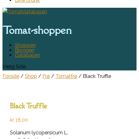
Dine ordrer
Tomat-shoppen
Shoppen
Bloggen
Databasen
Vælg Side
Forside
/
Shop
/
Frø
/
Tomatfrø
/ Black Truffle
Black Truffle
kr.
18,00
Solanum lycopersicum L.