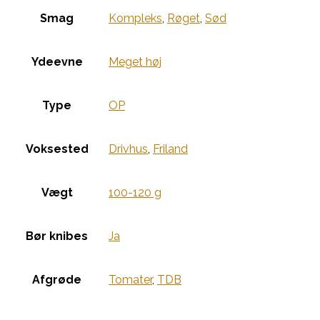
Smag
Kompleks
,
Røget
,
Sød
Ydeevne
Meget høj
Type
OP
Voksested
Drivhus
,
Friland
Vægt
100-120 g
Bør knibes
Ja
Afgrøde
Tomater
,
TDB