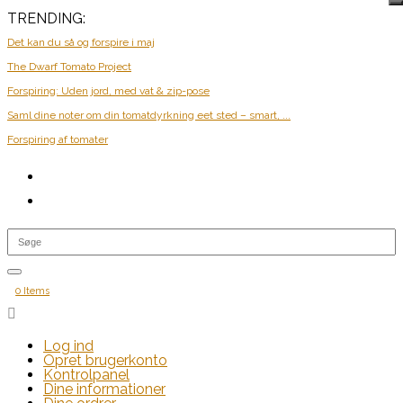
TRENDING:
Det kan du så og forspire i maj
The Dwarf Tomato Project
Forspiring: Uden jord, med vat & zip-pose
Saml dine noter om din tomatdyrkning eet sted – smart, ...
Forspiring af tomater
0 Items

Log ind
Opret brugerkonto
Kontrolpanel
Dine informationer