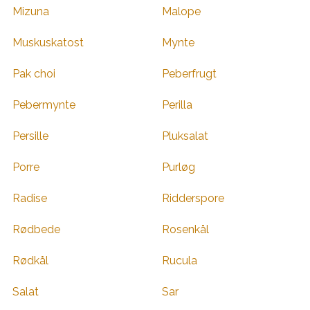
Mizuna
Malope
Muskuskatost
Mynte
Pak choi
Peberfrugt
Pebermynte
Perilla
Persille
Pluksalat
Porre
Purløg
Radise
Ridderspore
Rødbede
Rosenkål
Rødkål
Rucula
Salat
Sar