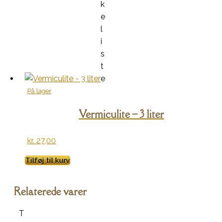
k
e
l
i
s
t
e
På lager
Vermiculite – 3 liter
kr.
27,00
Tilføj til kurv
Relaterede varer
T