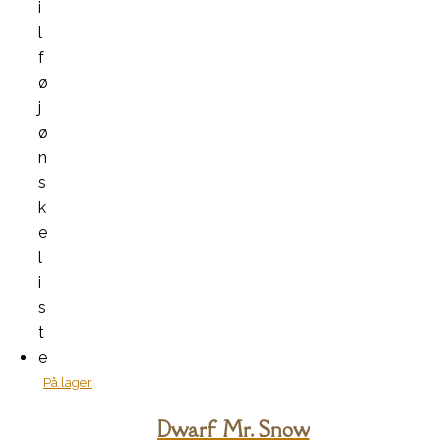
i
l
f
ø
j
ø
n
s
k
e
l
i
s
t
e
På lager
Dwarf Mr. Snow