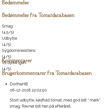
Bedømmelse
Bedømmelse fra Tomatdatabasen
Smag:
(4.5/5)
Udbytte:
(4/5)
Sygdomsresistens:
(4/5)
Kommentarer
Vil dyrke igen:
(4/5)
Brugerkommentarer fra Tomatdatabasen
DortheHB
06-12-2018 22:02:50
Stort udbytte, kødfuld tomat, med god lidt “ mørk”
smag. Revner lidt hen på efteråret.