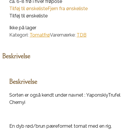
ca. 6-8 frø i hver frøpose
Tilføj til ønskeliste
Fjern fra ønskeliste
Tilføj til ønskeliste
Ikke på lager
Kategori:
Tomatfrø
Varemærke:
TDB
Beskrivelse
Beskrivelse
Sorten er også kendt under navnet : YaponskiyTrufel
Chernyi
En dyb rød/brun pæreformet tomat med en rig,