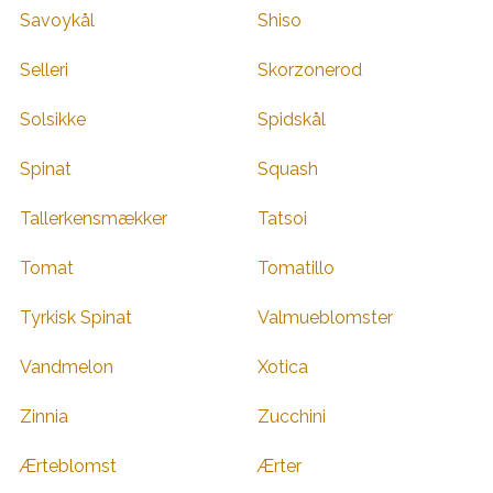
Savoykål
Shiso
Selleri
Skorzonerod
Solsikke
Spidskål
Spinat
Squash
Tallerkensmækker
Tatsoi
Tomat
Tomatillo
Tyrkisk Spinat
Valmueblomster
Vandmelon
Xotica
Zinnia
Zucchini
Ærteblomst
Ærter