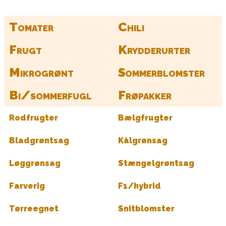
Tomater
Chili
Frugt
Krydderurter
Mikrogrønt
Sommerblomster
Bi/sommerfugl
Frøpakker
Rodfrugter
Bælgfrugter
Bladgrøntsag
Kålgrønsag
Løggrønsag
Stængelgrøntsag
Farverig
F1/hybrid
Tørreegnet
Snitblomster