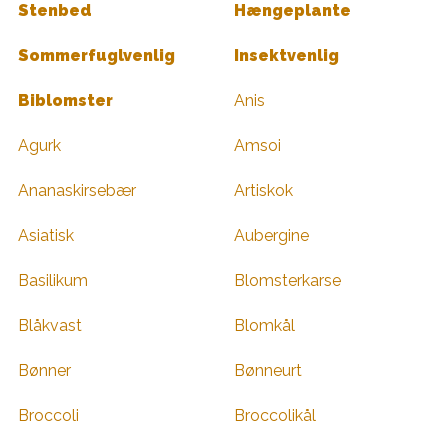
Stenbed
Hængeplante
Sommerfuglvenlig
Insektvenlig
Biblomster
Anis
Agurk
Amsoi
Ananaskirsebær
Artiskok
Asiatisk
Aubergine
Basilikum
Blomsterkarse
Blåkvast
Blomkål
Bønner
Bønneurt
Broccoli
Broccolikål