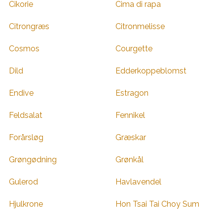
Cikorie
Cima di rapa
Citrongræs
Citronmelisse
Cosmos
Courgette
Dild
Edderkoppeblomst
Endive
Estragon
Feldsalat
Fennikel
Forårsløg
Græskar
Grøngødning
Grønkål
Gulerod
Havlavendel
Hjulkrone
Hon Tsai Tai Choy Sum