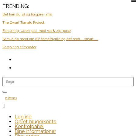
TRENDING:
Det kan du så og forspire i maj
The Dwarf Tomato Project
Forspiring: Uden jord, med vat & zip-pose
Saml dine noter om din tomatdyrkning eet sted – smart, ...
Forspiring af tomater
0 Items

Log ind
Opret brugerkonto
Kontrolpanel
Dine informationer