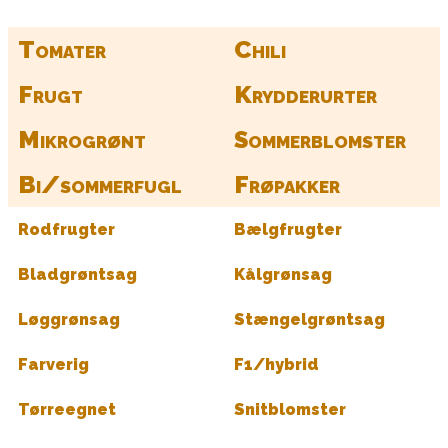
Tomater
Chili
Frugt
Krydderurter
Mikrogrønt
Sommerblomster
Bi/sommerfugl
Frøpakker
Rodfrugter
Bælgfrugter
Bladgrøntsag
Kålgrønsag
Løggrønsag
Stængelgrøntsag
Farverig
F1/hybrid
Tørreegnet
Snitblomster