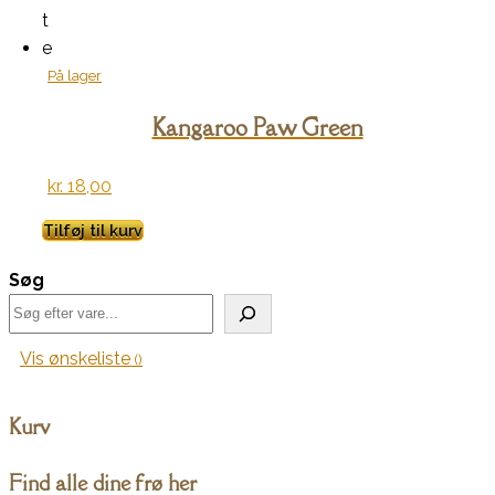
t
e
På lager
Kangaroo Paw Green
kr.
18,00
Tilføj til kurv
Søg
Vis ønskeliste
Kurv
Find alle dine frø her