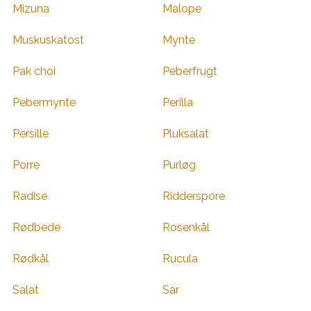
Mizuna
Malope
Muskuskatost
Mynte
Pak choi
Peberfrugt
Pebermynte
Perilla
Persille
Pluksalat
Porre
Purløg
Radise
Ridderspore
Rødbede
Rosenkål
Rødkål
Rucula
Salat
Sar