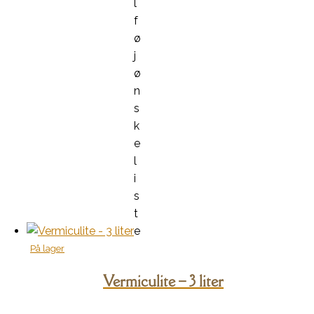
l
f
ø
j
ø
n
s
k
e
l
i
s
t
e
På lager
Vermiculite – 3 liter