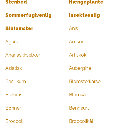
Stenbed
Hængeplante
Sommerfuglvenlig
Insektvenlig
Biblomster
Anis
Agurk
Amsoi
Ananaskirsebær
Artiskok
Asiatisk
Aubergine
Basilikum
Blomsterkarse
Blåkvast
Blomkål
Bønner
Bønneurt
Broccoli
Broccolikål