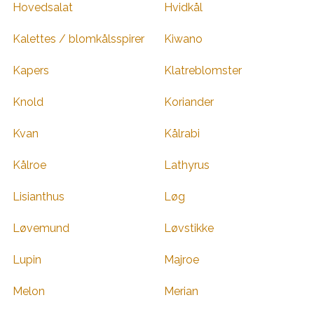
Hovedsalat
Hvidkål
Kalettes / blomkålsspirer
Kiwano
Kapers
Klatreblomster
Knold
Koriander
Kvan
Kålrabi
Kålroe
Lathyrus
Lisianthus
Løg
Løvemund
Løvstikke
Lupin
Majroe
Melon
Merian