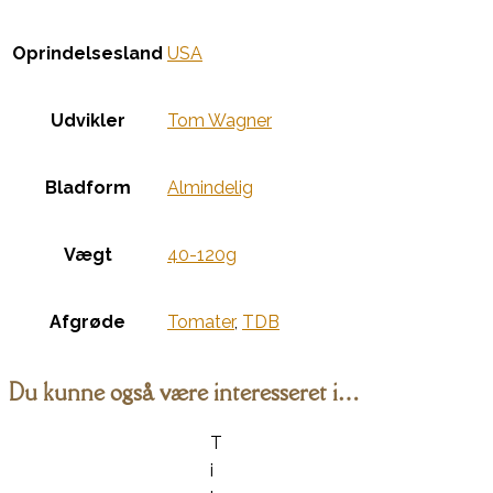
Oprindelsesland
USA
Udvikler
Tom Wagner
Bladform
Almindelig
Vægt
40-120g
Afgrøde
Tomater
,
TDB
Du kunne også være interesseret i…
T
i