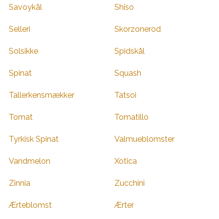
Savoykål
Shiso
Selleri
Skorzonerod
Solsikke
Spidskål
Spinat
Squash
Tallerkensmækker
Tatsoi
Tomat
Tomatillo
Tyrkisk Spinat
Valmueblomster
Vandmelon
Xotica
Zinnia
Zucchini
Ærteblomst
Ærter