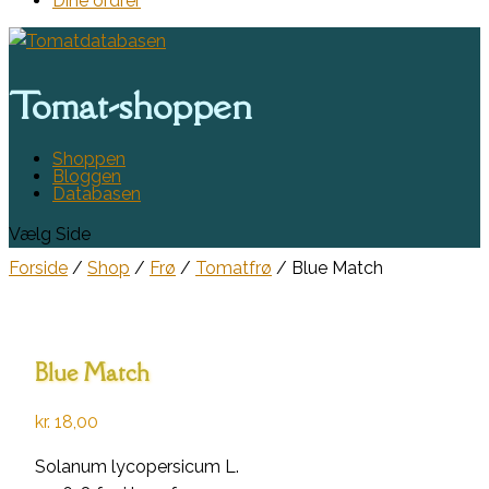
Dine ordrer
Tomat-shoppen
Shoppen
Bloggen
Databasen
Vælg Side
Forside
/
Shop
/
Frø
/
Tomatfrø
/ Blue Match
Blue Match
kr.
18,00
Solanum lycopersicum L.