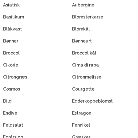
Asiatisk
Aubergine
Basilikum
Blomsterkarse
Blåkvast
Blomkål
Bønner
Bønneurt
Broccoli
Broccolikål
Cikorie
Cima di rapa
Citrongræs
Citronmelisse
Cosmos
Courgette
Dild
Edderkoppeblomst
Endive
Estragon
Feldsalat
Fennikel
Forårsløg
Græskar