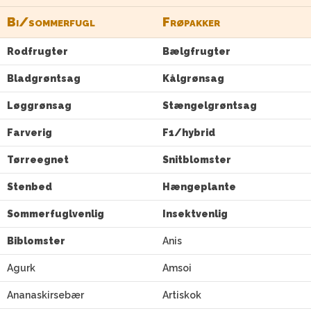
Bi/sommerfugl
Frøpakker
Rodfrugter
Bælgfrugter
Bladgrøntsag
Kålgrønsag
Løggrønsag
Stængelgrøntsag
Farverig
F1/hybrid
Tørreegnet
Snitblomster
Stenbed
Hængeplante
Sommerfuglvenlig
Insektvenlig
Biblomster
Anis
Agurk
Amsoi
Ananaskirsebær
Artiskok