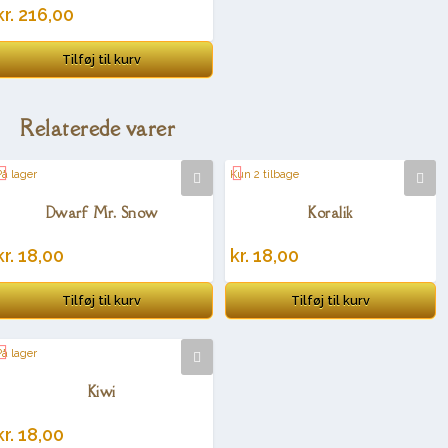
kr.
216,00
Tilføj til kurv
Relaterede varer
På lager
Kun 2 tilbage
Dwarf Mr. Snow
Koralik
kr.
18,00
kr.
18,00
Tilføj til kurv
Tilføj til kurv
På lager
Kiwi
kr.
18,00