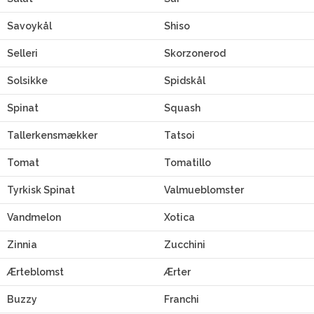
Savoykål
Shiso
Selleri
Skorzonerod
Solsikke
Spidskål
Spinat
Squash
Tallerkensmækker
Tatsoi
Tomat
Tomatillo
Tyrkisk Spinat
Valmueblomster
Vandmelon
Xotica
Zinnia
Zucchini
Ærteblomst
Ærter
Buzzy
Franchi