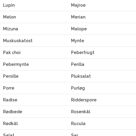
Lupin
Majroe
Melon
Merian
Mizuna
Malope
Muskuskatost
Mynte
Pak choi
Peberfrugt
Pebermynte
Perilla
Persille
Pluksalat
Porre
Purløg
Radise
Ridderspore
Rødbede
Rosenkål
Rødkål
Rucula
Salat
Sar