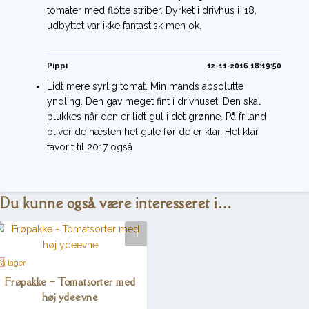
tomater med flotte striber. Dyrket i drivhus i ‘18,
udbyttet var ikke fantastisk men ok.
Pippi
12-11-2016 18:19:50
Lidt mere syrlig tomat. Min mands absolutte
yndling. Den gav meget fint i drivhuset. Den skal
plukkes når den er lidt gul i det grønne. På friland
bliver de næsten hel gule før de er klar. Hel klar
favorit til 2017 også
Du kunne også være interesseret i…
På lager
Frøpakke – Tomatsorter med
høj ydeevne