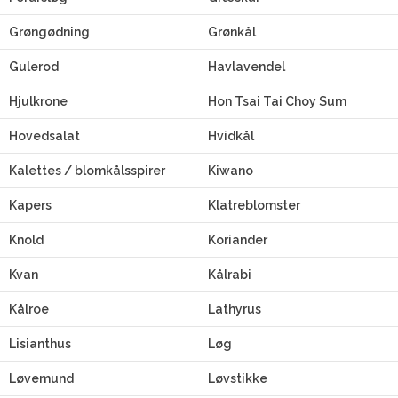
Grøngødning
Grønkål
Gulerod
Havlavendel
Hjulkrone
Hon Tsai Tai Choy Sum
Hovedsalat
Hvidkål
Kalettes / blomkålsspirer
Kiwano
Kapers
Klatreblomster
Knold
Koriander
Kvan
Kålrabi
Kålroe
Lathyrus
Lisianthus
Løg
Løvemund
Løvstikke