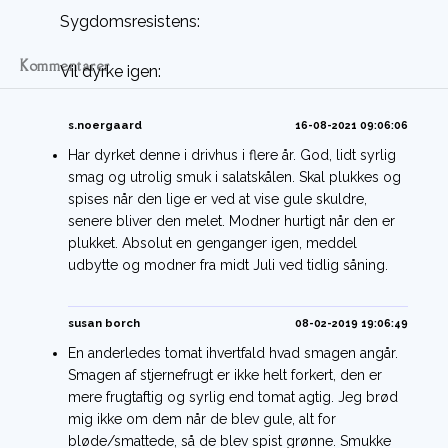
Sygdomsresistens:
Kommentarer
Vil dyrke igen:
s.noergaard
16-08-2021 09:06:06
Har dyrket denne i drivhus i flere år. God, lidt syrlig
smag og utrolig smuk i salatskålen. Skal plukkes og
spises når den lige er ved at vise gule skuldre,
senere bliver den melet. Modner hurtigt når den er
plukket. Absolut en genganger igen, meddel
udbytte og modner fra midt Juli ved tidlig såning.
susan borch
08-02-2019 19:06:49
En anderledes tomat ihvertfald hvad smagen angår.
Smagen af stjernefrugt er ikke helt forkert, den er
mere frugtaftig og syrlig end tomat agtig. Jeg brød
mig ikke om dem når de blev gule, alt for
bløde/smattede, så de blev spist grønne. Smukke