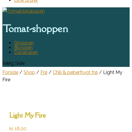
Dine ordrer
Tomat-shoppen
Shoppen
Bloggen
Databasen
Vælg Side
Forside
/
Shop
/
Frø
/
Chili & peberfrugt frø
/ Light My
Fire
Light My Fire
kr.
18,00