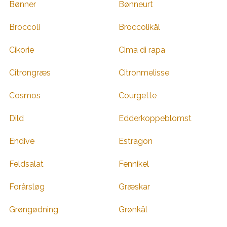
Bønner
Bønneurt
Broccoli
Broccolikål
Cikorie
Cima di rapa
Citrongræs
Citronmelisse
Cosmos
Courgette
Dild
Edderkoppeblomst
Endive
Estragon
Feldsalat
Fennikel
Forårsløg
Græskar
Grøngødning
Grønkål