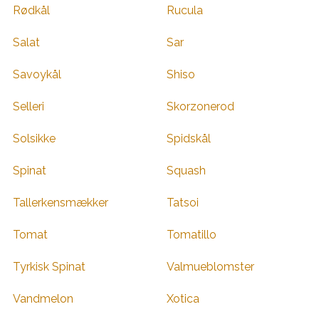
Rødkål
Rucula
Salat
Sar
Savoykål
Shiso
Selleri
Skorzonerod
Solsikke
Spidskål
Spinat
Squash
Tallerkensmækker
Tatsoi
Tomat
Tomatillo
Tyrkisk Spinat
Valmueblomster
Vandmelon
Xotica