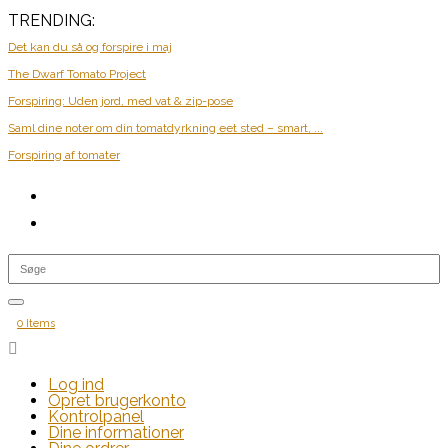
TRENDING:
Det kan du så og forspire i maj
The Dwarf Tomato Project
Forspiring: Uden jord, med vat & zip-pose
Saml dine noter om din tomatdyrkning eet sted – smart, ...
Forspiring af tomater
0 Items

Log ind
Opret brugerkonto
Kontrolpanel
Dine informationer