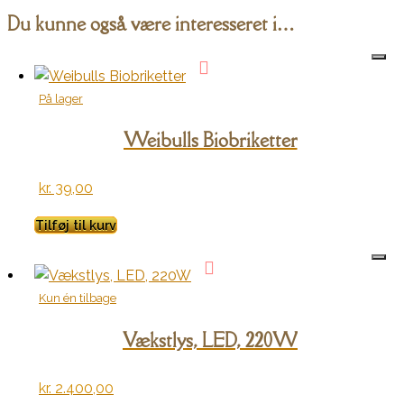
Du kunne også være interesseret i…
På lager
Weibulls Biobriketter
kr.
39,00
Tilføj til kurv
Kun én tilbage
Vækstlys, LED, 220W
kr.
2.400,00