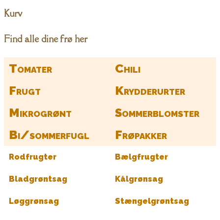
Kurv
Find alle dine frø her
Tomater
Chili
Frugt
Krydderurter
Mikrogrønt
Sommerblomster
Bi/sommerfugl
Frøpakker
Rodfrugter
Bælgfrugter
Bladgrøntsag
Kålgrønsag
Løggrønsag
Stængelgrøntsag