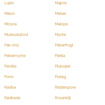
Lupin
Majroe
Melon
Merian
Mizuna
Malope
Muskuskatost
Mynte
Pak choi
Peberfrugt
Pebermynte
Perilla
Persille
Pluksalat
Porre
Purløg
Radise
Ridderspore
Rødbede
Rosenkål