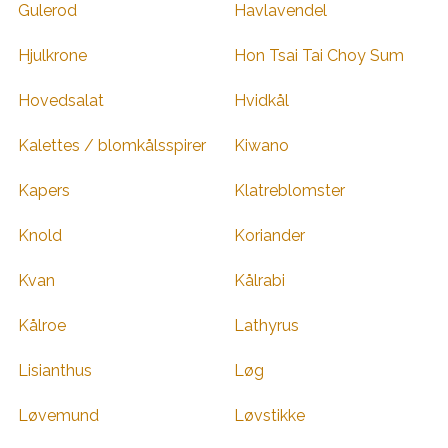
Gulerod
Havlavendel
Hjulkrone
Hon Tsai Tai Choy Sum
Hovedsalat
Hvidkål
Kalettes / blomkålsspirer
Kiwano
Kapers
Klatreblomster
Knold
Koriander
Kvan
Kålrabi
Kålroe
Lathyrus
Lisianthus
Løg
Løvemund
Løvstikke