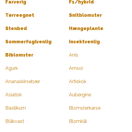
Farverig
F1/hybrid
Tørreegnet
Snitblomster
Stenbed
Hængeplante
Sommerfuglvenlig
Insektvenlig
Biblomster
Anis
Agurk
Amsoi
Ananaskirsebær
Artiskok
Asiatisk
Aubergine
Basilikum
Blomsterkarse
Blåkvast
Blomkål