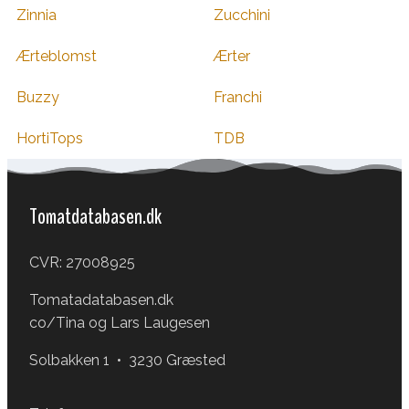
Zinnia
Zucchini
Ærteblomst
Ærter
Buzzy
Franchi
HortiTops
TDB
Tomatdatabasen.dk
CVR: 27008925
Tomatadatabasen.dk
co/Tina og Lars Laugesen
Solbakken 1 • 3230 Græsted