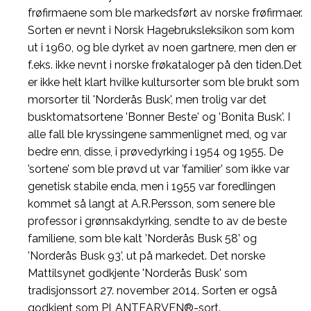
frøfirmaene som ble markedsført av norske frøfirmaer.
Sorten er nevnt i Norsk Hagebruksleksikon som kom
ut i 1960, og ble dyrket av noen gartnere, men den er
f.eks. ikke nevnt i norske frøkataloger på den tiden.Det
er ikke helt klart hvilke kultursorter som ble brukt som
morsorter til 'Norderås Busk', men trolig var det
busktomatsortene 'Bonner Beste' og 'Bonita Busk'. I
alle fall ble kryssingene sammenlignet med, og var
bedre enn, disse, i prøvedyrking i 1954 og 1955. De
’sortene’ som ble prøvd ut var ’familier’ som ikke var
genetisk stabile enda, men i 1955 var foredlingen
kommet så langt at A.R.Persson, som senere ble
professor i grønnsakdyrking, sendte to av de beste
familiene, som ble kalt ’Norderås Busk 58’ og
’Norderås Busk 93’, ut på markedet. Det norske
Mattilsynet godkjente 'Norderås Busk' som
tradisjonssort 27. november 2014. Sorten er også
godkjent som PLANTEARVEN®-sort.