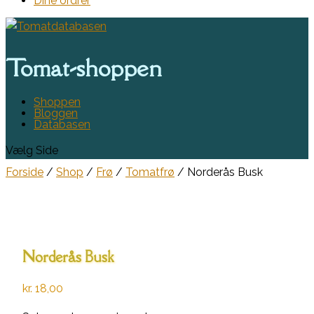
Dine ordrer
Tomat-shoppen
Shoppen
Bloggen
Databasen
Vælg Side
Forside
/
Shop
/
Frø
/
Tomatfrø
/ Norderås Busk
Norderås Busk
kr.
18,00