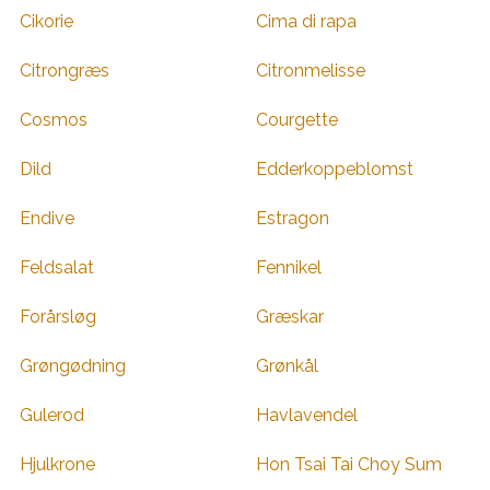
Cikorie
Cima di rapa
Citrongræs
Citronmelisse
Cosmos
Courgette
Dild
Edderkoppeblomst
Endive
Estragon
Feldsalat
Fennikel
Forårsløg
Græskar
Grøngødning
Grønkål
Gulerod
Havlavendel
Hjulkrone
Hon Tsai Tai Choy Sum