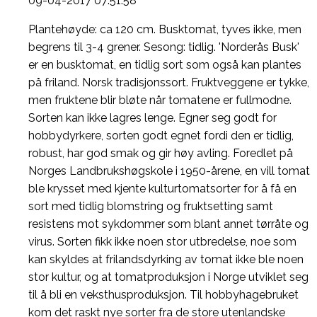
09-04-2017 07:51:58
Plantehøyde: ca 120 cm. Busktomat, tyves ikke, men
begrens til 3-4 grener. Sesong: tidlig. 'Norderås Busk'
er en busktomat, en tidlig sort som også kan plantes
på friland. Norsk tradisjonssort. Fruktveggene er tykke,
men fruktene blir bløte når tomatene er fullmodne.
Sorten kan ikke lagres lenge. Egner seg godt for
hobbydyrkere, sorten godt egnet fordi den er tidlig,
robust, har god smak og gir høy avling. Foredlet på
Norges Landbrukshøgskole i 1950-årene, en vill tomat
ble krysset med kjente kulturtomatsorter for å få en
sort med tidlig blomstring og fruktsetting samt
resistens mot sykdommer som blant annet tørråte og
virus. Sorten fikk ikke noen stor utbredelse, noe som
kan skyldes at frilandsdyrking av tomat ikke ble noen
stor kultur, og at tomatproduksjon i Norge utviklet seg
til å bli en veksthusproduksjon. Til hobbyhagebruket
kom det raskt nye sorter fra de store utenlandske