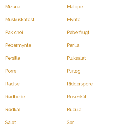
Mizuna
Malope
Muskuskatost
Mynte
Pak choi
Peberfrugt
Pebermynte
Perilla
Persille
Pluksalat
Porre
Purløg
Radise
Ridderspore
Rødbede
Rosenkål
Rødkål
Rucula
Salat
Sar