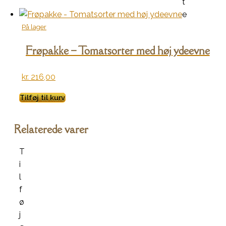
t
e
På lager
Frøpakke – Tomatsorter med høj ydeevne
kr.
216,00
Tilføj til kurv
Relaterede varer
T
i
l
f
ø
j