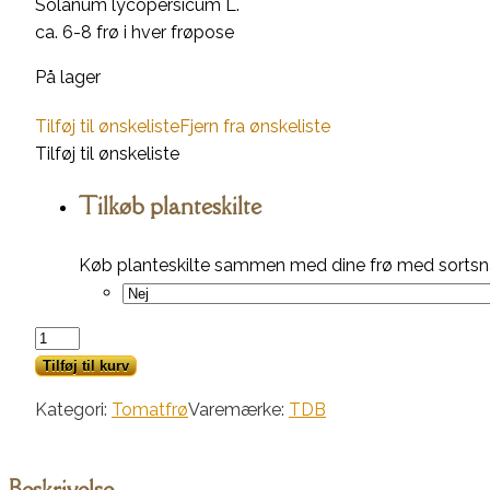
Solanum lycopersicum L.
ca. 6-8 frø i hver frøpose
På lager
Tilføj til ønskeliste
Fjern fra ønskeliste
Tilføj til ønskeliste
Tilkøb planteskilte
Køb planteskilte sammen med dine frø med sortsna
Norderås
Busk
Tilføj til kurv
antal
Kategori:
Tomatfrø
Varemærke:
TDB
Beskrivelse