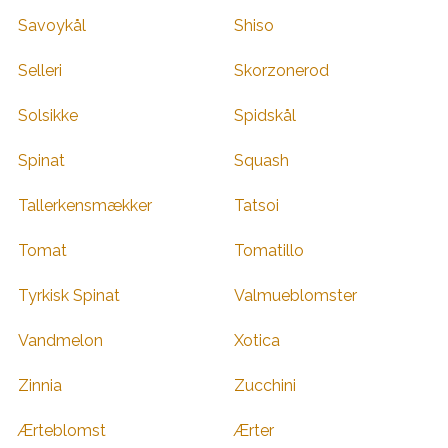
Savoykål
Shiso
Selleri
Skorzonerod
Solsikke
Spidskål
Spinat
Squash
Tallerkensmækker
Tatsoi
Tomat
Tomatillo
Tyrkisk Spinat
Valmueblomster
Vandmelon
Xotica
Zinnia
Zucchini
Ærteblomst
Ærter