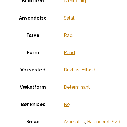
Bladform
Almindelig
Anvendelse
Salat
Farve
Rød
Form
Rund
Voksested
Drivhus
,
Friland
Vækstform
Determinant
Bør knibes
Nej
Smag
Aromatisk
,
Balanceret
,
Sød