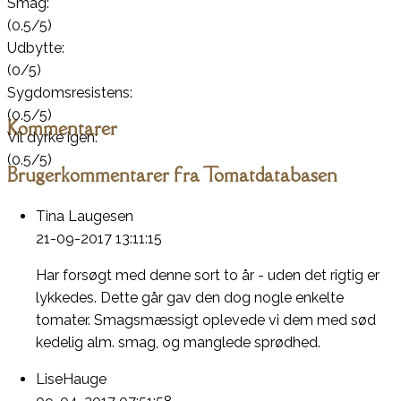
Smag:
(0.5/5)
Udbytte:
(0/5)
Sygdomsresistens:
(0.5/5)
Kommentarer
Vil dyrke igen:
(0.5/5)
Brugerkommentarer fra Tomatdatabasen
Tina Laugesen
21-09-2017 13:11:15
Har forsøgt med denne sort to år - uden det rigtig er
lykkedes. Dette går gav den dog nogle enkelte
tomater. Smagsmæssigt oplevede vi dem med sød
kedelig alm. smag, og manglede sprødhed.
LiseHauge