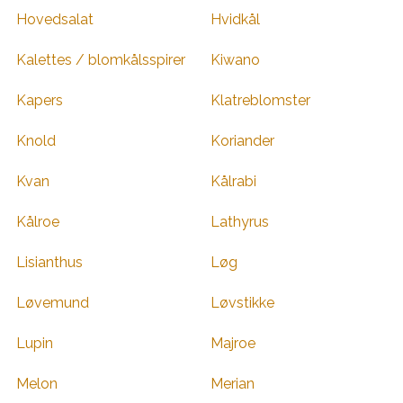
Hovedsalat
Hvidkål
Kalettes / blomkålsspirer
Kiwano
Kapers
Klatreblomster
Knold
Koriander
Kvan
Kålrabi
Kålroe
Lathyrus
Lisianthus
Løg
Løvemund
Løvstikke
Lupin
Majroe
Melon
Merian