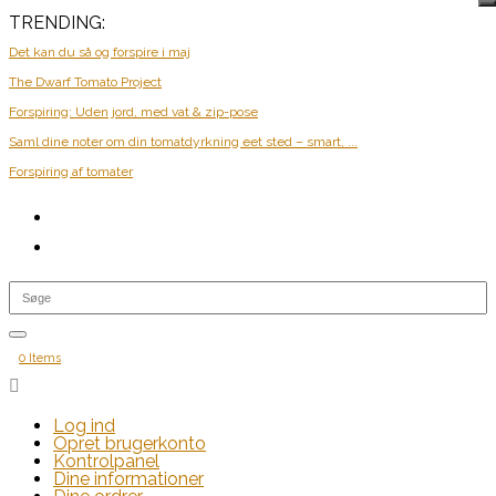
TRENDING:
Det kan du så og forspire i maj
The Dwarf Tomato Project
Forspiring: Uden jord, med vat & zip-pose
Saml dine noter om din tomatdyrkning eet sted – smart, ...
Forspiring af tomater
0 Items

Log ind
Opret brugerkonto
Kontrolpanel
Dine informationer