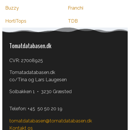
Buzzy
Franchi
HortiTops
TDB
Tomatdatabasen.dk
CVR: 27008925
Tomatadatabasen.dk
co/Tina og Lars Laugesen
Solbakken 1 • 3230 Græsted
Telefon:
+45 50 50 20 19
tomatdatabasen@tomatdatabasen.dk
Kontakt os