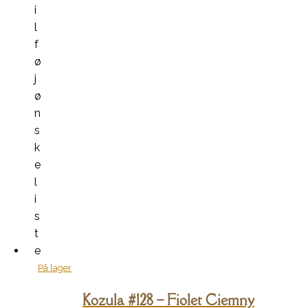
i
l
f
ø
j
ø
n
s
k
e
l
i
s
t
e
På lager
Kozula #128 – Fiolet Ciemny