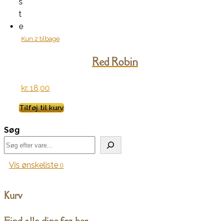
s
t
e
Kun 2 tilbage
Red Robin
kr.
18,00
Tilføj til kurv
Søg
Vis ønskeliste
Kurv