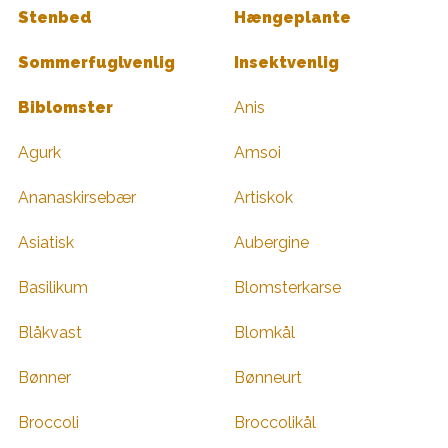
Stenbed
Hængeplante
Sommerfuglvenlig
Insektvenlig
Biblomster
Anis
Agurk
Amsoi
Ananaskirsebær
Artiskok
Asiatisk
Aubergine
Basilikum
Blomsterkarse
Blåkvast
Blomkål
Bønner
Bønneurt
Broccoli
Broccolikål