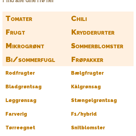
Find alle dine frø her
Tomater
Chili
Frugt
Krydderurter
Mikrogrønt
Sommerblomster
Bi/sommerfugl
Frøpakker
Rodfrugter
Bælgfrugter
Bladgrøntsag
Kålgrønsag
Løggrønsag
Stængelgrøntsag
Farverig
F1/hybrid
Tørreegnet
Snitblomster