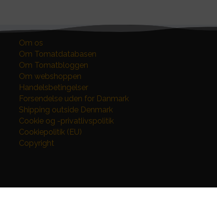
Om os
Om Tomatdatabasen
Om Tomatbloggen
Om webshoppen
Handelsbetingelser
Forsendelse uden for Danmark
Shipping outside Denmark
Cookie og -privatlivspolitik
Cookiepolitik (EU)
Copyright