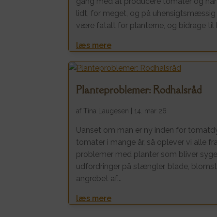
gang med at producere tomater og når 
lidt, for meget, og på uhensigtsmæssig
være fatalt for planterne, og bidrage ti
læs mere
Planteproblemer: Rodhalsråd
af
Tina Laugesen
|
14. mar 26
Uanset om man er ny inden for tomatdyr
tomater i mange år, så oplever vi alle fra
problemer med planter som bliver syge, 
udfordringer på stængler, blade, blomster
angrebet af...
læs mere