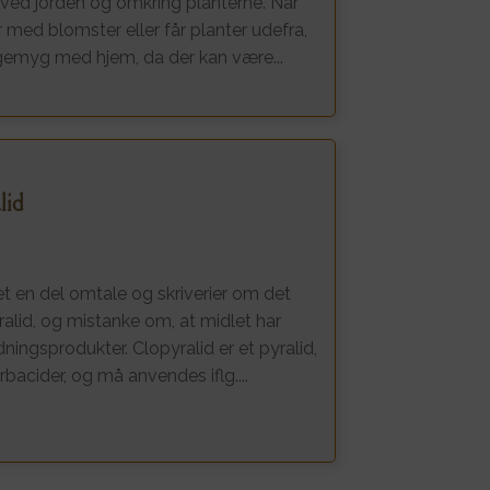
 ved jorden og omkring planterne. Når
 med blomster eller får planter udefra,
sørgemyg med hjem, da der kan være...
lid
et en del omtale og skriverier om det
alid, og mistanke om, at midlet har
ningsprodukter. Clopyralid er et pyralid,
erbacider, og må anvendes iflg....