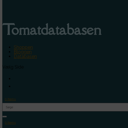
Tomatdatabasen
Shoppen
Bloggen
Databasen
Vælg Side
0 Items
0 Items