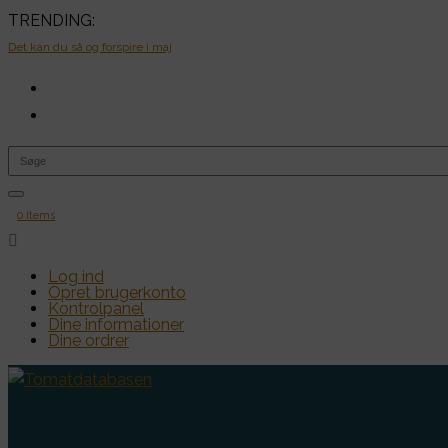
TRENDING:
Det kan du så og forspire i maj
0 Items

Log ind
Opret brugerkonto
Kontrolpanel
Dine informationer
Dine ordrer