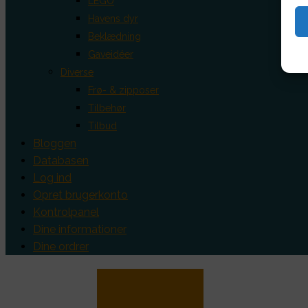
LEGO
Havens dyr
Beklædning
Gaveidéer
Diverse
Frø- & zipposer
Tilbehør
Tilbud
Bloggen
Databasen
Log ind
Opret brugerkonto
Kontrolpanel
Dine informationer
Dine ordrer