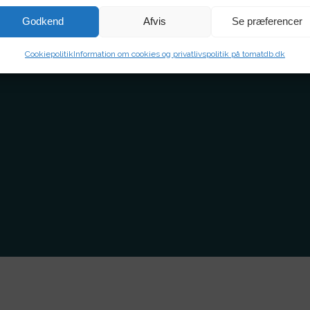
Godkend
Afvis
Se præferencer
Cookiepolitik
Information om cookies og privatlivspolitik på tomatdb.dk