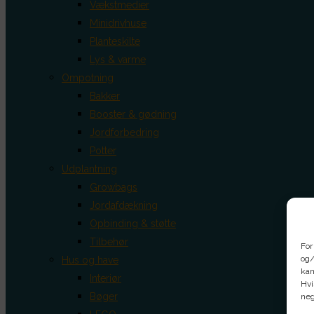
Vækstmedier
Minidrivhuse
Planteskilte
Lys & varme
Ompotning
Bakker
Booster & gødning
Jordforbedring
Potter
Udplantning
Growbags
Jordafdækning
Opbinding & støtte
Tilbehør
For
og/
Hus og have
kan
Interiør
Hvi
Bøger
neg