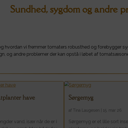
Sundhed, sygdom og andre p
og hvordan vi fremmer tomaters robusthed og forebygger s
n, og andre problemer der kan opstå i løbet af tomatsæsone
tplanter have
Sørgemyg
af
Tina Laugesen
|
15. mar 26
er vand, især når de er i
Sørgemyg er et lille sort ins