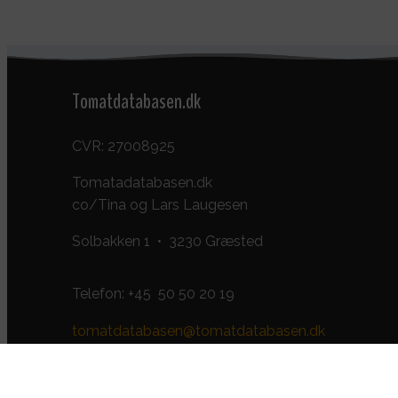
Tomatdatabasen.dk
CVR: 27008925
Tomatadatabasen.dk
co/Tina og Lars Laugesen
Solbakken 1 • 3230 Græsted
Telefon:
+45 50 50 20 19
tomatdatabasen@tomatdatabasen.dk
Kontakt os