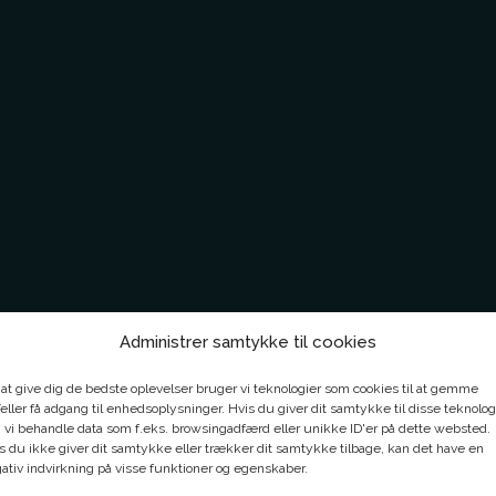
Administrer samtykke til cookies
 at give dig de bedste oplevelser bruger vi teknologier som cookies til at gemme
eller få adgang til enhedsoplysninger. Hvis du giver dit samtykke til disse teknolog
 vi behandle data som f.eks. browsingadfærd eller unikke ID'er på dette websted.
s du ikke giver dit samtykke eller trækker dit samtykke tilbage, kan det have en
ativ indvirkning på visse funktioner og egenskaber.