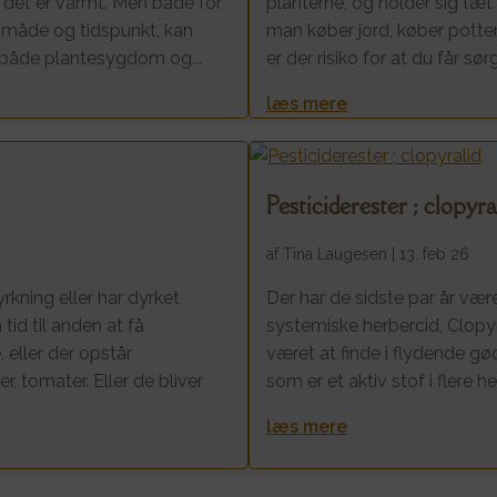
det er varmt. Men både for
planterne, og holder sig tæt
 måde og tidspunkt, kan
man køber jord, køber potter
l både plantesygdom og...
er der risiko for at du får 
læs mere
Pesticiderester ; clopyra
af
Tina Laugesen
|
13. feb 26
kning eller har dyrket
Der har de sidste par år vær
 tid til anden at få
systemiske herbercid, Clopyr
eller der opstår
været at finde i flydende gød
, tomater. Eller de bliver
som er et aktiv stof i flere h
læs mere