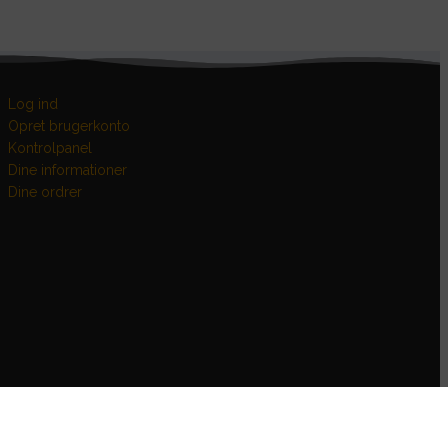
Log ind
Opret brugerkonto
Kontrolpanel
Dine informationer
Dine ordrer