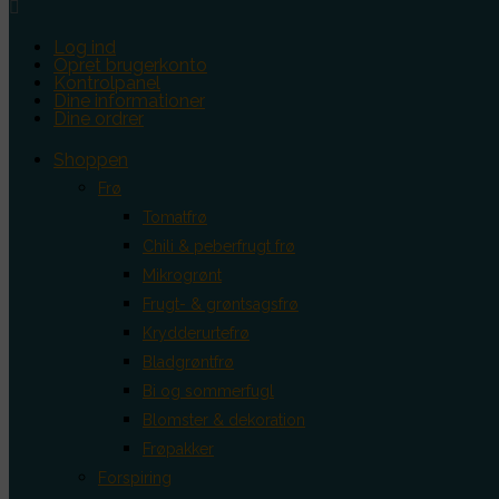

Log ind
Opret brugerkonto
Kontrolpanel
Dine informationer
Dine ordrer
Shoppen
Frø
Tomatfrø
Chili & peberfrugt frø
Mikrogrønt
Frugt- & grøntsagsfrø
Krydderurtefrø
Bladgrøntfrø
Bi og sommerfugl
Blomster & dekoration
Frøpakker
Forspiring