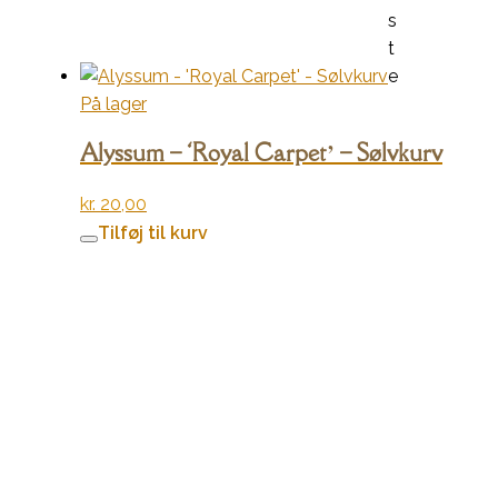
s
t
e
På lager
Alyssum – ‘Royal Carpet’ – Sølvkurv
kr.
20,00
Tilføj til kurv