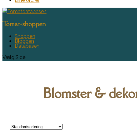
Dine ordrer
Tomat-shoppen
Shoppen
Bloggen
Databasen
Vælg Side
Blomster & deko