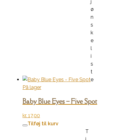
j
ø
n
s
k
e
l
i
s
t
e
På lager
Baby Blue Eyes – Five Spot
kr.
17,00
Tilføj til kurv
T
i