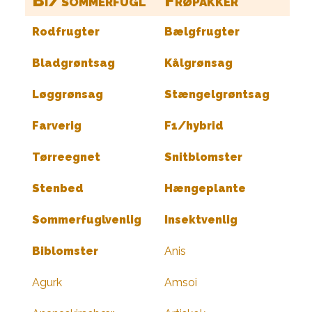
Bi/sommerfugl
Frøpakker
Rodfrugter
Bælgfrugter
Bladgrøntsag
Kålgrønsag
Løggrønsag
Stængelgrøntsag
Farverig
F1/hybrid
Tørreegnet
Snitblomster
Stenbed
Hængeplante
Sommerfuglvenlig
Insektvenlig
Biblomster
Anis
Agurk
Amsoi