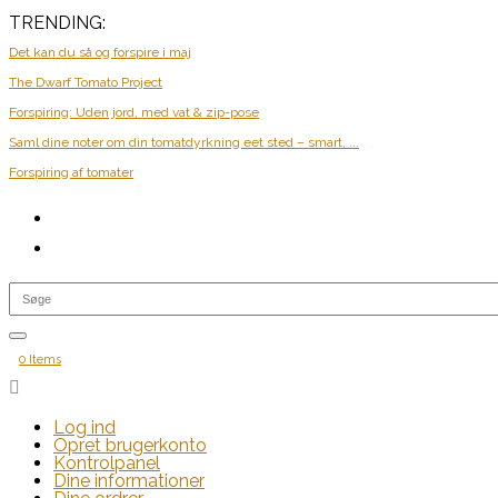
TRENDING:
Det kan du så og forspire i maj
The Dwarf Tomato Project
Forspiring: Uden jord, med vat & zip-pose
Saml dine noter om din tomatdyrkning eet sted – smart, ...
Forspiring af tomater
0 Items

Log ind
Opret brugerkonto
Kontrolpanel
Dine informationer