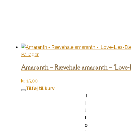
På lager
Amaranth – Rævehale amaranth – ‘Love-L
kr.
15,00
Tilføj til kurv
T
i
l
f
ø