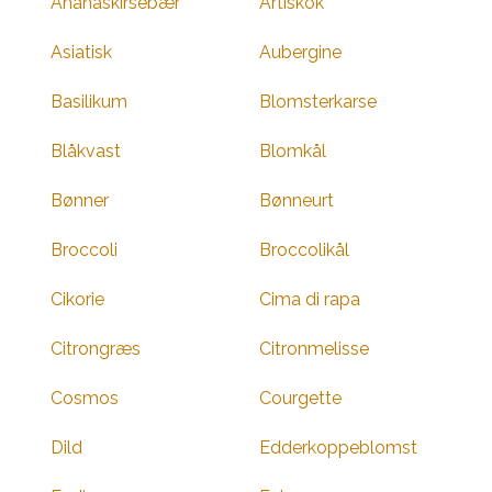
Ananaskirsebær
Artiskok
Asiatisk
Aubergine
Basilikum
Blomsterkarse
Blåkvast
Blomkål
Bønner
Bønneurt
Broccoli
Broccolikål
Cikorie
Cima di rapa
Citrongræs
Citronmelisse
Cosmos
Courgette
Dild
Edderkoppeblomst