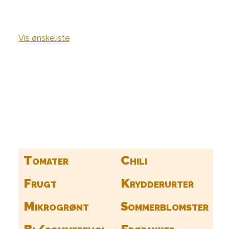
Vis ønskeliste
Kurv
Find alle dine frø her
Tomater
Chili
Frugt
Krydderurter
Mikrogrønt
Sommerblomster