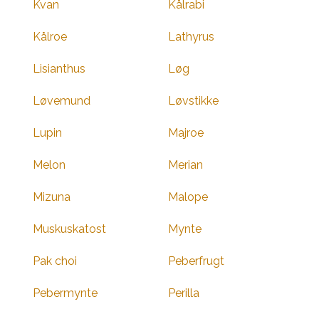
Kvan
Kålrabi
Kålroe
Lathyrus
Lisianthus
Løg
Løvemund
Løvstikke
Lupin
Majroe
Melon
Merian
Mizuna
Malope
Muskuskatost
Mynte
Pak choi
Peberfrugt
Pebermynte
Perilla