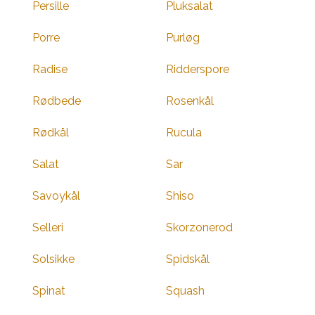
Persille
Pluksalat
Porre
Purløg
Radise
Ridderspore
Rødbede
Rosenkål
Rødkål
Rucula
Salat
Sar
Savoykål
Shiso
Selleri
Skorzonerod
Solsikke
Spidskål
Spinat
Squash