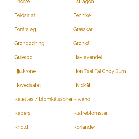
Endive
Estragon
Feldsalat
Fennikel
Forårsløg
Græskar
Grøngødning
Grønkål
Gulerod
Havlavendel
Hjulkrone
Hon Tsai Tai Choy Sum
Hovedsalat
Hvidkål
Kalettes / blomkålsspirer
Kiwano
Kapers
Klatreblomster
Knold
Koriander