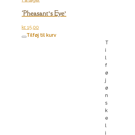
‘Pheasant’s Eye’
kr.
15,00
Tilføj til kurv
T
i
l
f
ø
j
ø
n
s
k
e
l
i