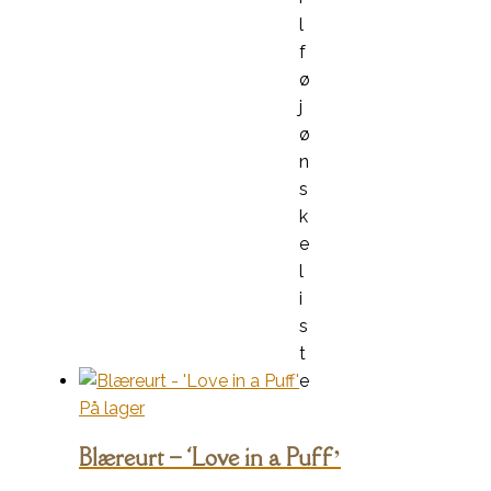
l
f
ø
j
ø
n
s
k
e
l
i
s
t
e
På lager
Blæreurt – ‘Love in a Puff’