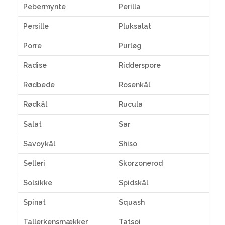
Pebermynte
Perilla
Persille
Pluksalat
Porre
Purløg
Radise
Ridderspore
Rødbede
Rosenkål
Rødkål
Rucula
Salat
Sar
Savoykål
Shiso
Selleri
Skorzonerod
Solsikke
Spidskål
Spinat
Squash
Tallerkensmækker
Tatsoi