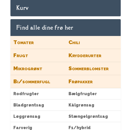
Kurv
Find alle dine frø her
Tomater
Chili
Frugt
Krydderurter
Mikrogrønt
Sommerblomster
Bi/sommerfugl
Frøpakker
Rodfrugter
Bælgfrugter
Bladgrøntsag
Kålgrønsag
Løggrønsag
Stængelgrøntsag
Farverig
F1/hybrid