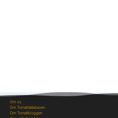
Om os
Om Tomatdatabasen
Om Tomatbloggen