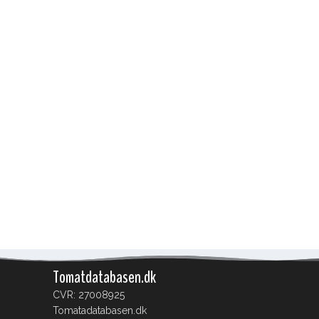
Tomatdatabasen.dk
CVR: 27008925
Tomatadatabasen.dk