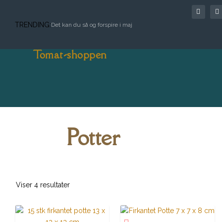
TRENDING:
Det kan du så og forspire i maj
Tomat-shoppen
Potter
Viser 4 resultater