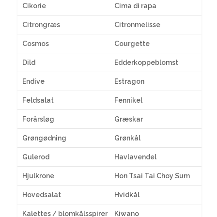
Cikorie
Cima di rapa
Citrongræs
Citronmelisse
Cosmos
Courgette
Dild
Edderkoppeblomst
Endive
Estragon
Feldsalat
Fennikel
Forårsløg
Græskar
Grøngødning
Grønkål
Gulerod
Havlavendel
Hjulkrone
Hon Tsai Tai Choy Sum
Hovedsalat
Hvidkål
Kalettes / blomkålsspirer
Kiwano