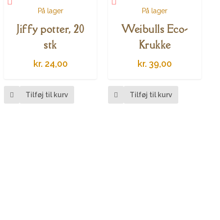
På lager
På lager
Jiffy potter, 20
Weibulls Eco-
stk
Krukke
kr.
24,00
kr.
39,00
e
Tilføj til kurv
Tilføj til kurv
nter.
ghederne
ges
siden