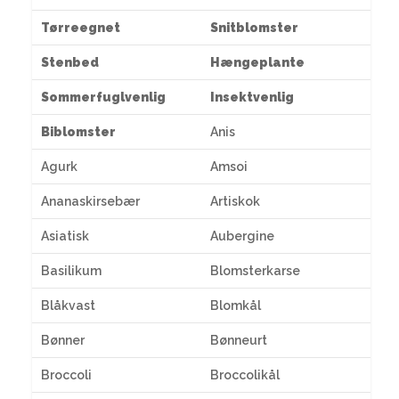
Tørreegnet
Snitblomster
Stenbed
Hængeplante
Sommerfuglvenlig
Insektvenlig
Biblomster
Anis
Agurk
Amsoi
Ananaskirsebær
Artiskok
Asiatisk
Aubergine
Basilikum
Blomsterkarse
Blåkvast
Blomkål
Bønner
Bønneurt
Broccoli
Broccolikål