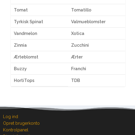
Tomat
Tomatillo
Tyrkisk Spinat
Valmueblomster
Vandmelon
Xotica
Zinnia
Zucchini
Ærteblomst
Ærter
Buzzy
Franchi
HortiTops
TDB
Log ind
Opret brugerkonto
Kontrolpanel