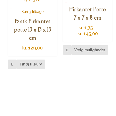
Firkantet Potte
Kun 3 tilbage
7 x 7 x 8 cm
15 stk firkantet
kr.
1,75
–
potte 13 x 13 x 13
P
kr.
145,00
cm
r
Dett
i
kr.
129,00
Vælg muligheder
vare
s
har
i
flere
n
Tilføj til kurv
varia
t
Muli
e
kan
r
væl
v
på
a
vare
l
:
k