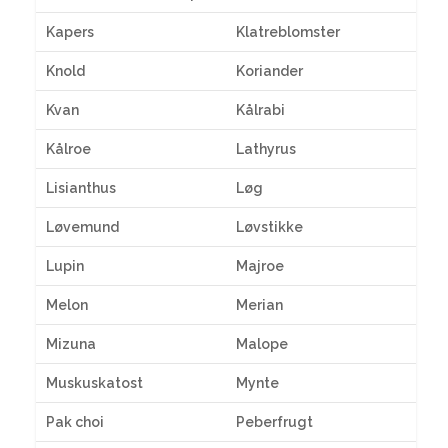
Kapers
Klatreblomster
Knold
Koriander
Kvan
Kålrabi
Kålroe
Lathyrus
Lisianthus
Løg
Løvemund
Løvstikke
Lupin
Majroe
Melon
Merian
Mizuna
Malope
Muskuskatost
Mynte
Pak choi
Peberfrugt