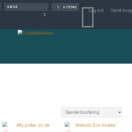

0 ITEMS
Log ind
Opret brug