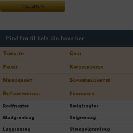
Tilføj til kurv
Find frø til hele din have her
Tomater
Chili
Frugt
Krydderurter
Mikrogrønt
Sommerblomster
Bi/sommerfugl
Frøpakker
Rodfrugter
Bælgfrugter
Bladgrøntsag
Kålgrønsag
Løggrønsag
Stængelgrøntsag