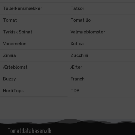
Tallerkensmækker
Tatsoi
Tomat
Tomatillo
Tyrkisk Spinat
Valmueblomster
Vandmelon
Xotica
Zinnia
Zucchini
Ærteblomst
Ærter
Buzzy
Franchi
HortiTops
TDB
Tomatdatabasen.dk