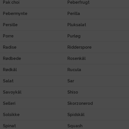
Pak choi
Peberfrugt
Pebermynte
Perilla
Persille
Pluksalat
Porre
Purløg
Radise
Ridderspore
Rødbede
Rosenkål
Rødkål
Rucula
Salat
Sar
Savoykål
Shiso
Selleri
Skorzonerod
Solsikke
Spidskål
Spinat
Squash