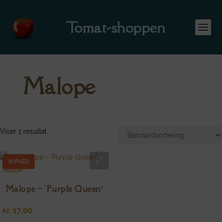
Tomat-shoppen
Malope
Viser 1 resultat
NYHED
På lager
Malope – ‘Purple Queen’
kr.
17,00