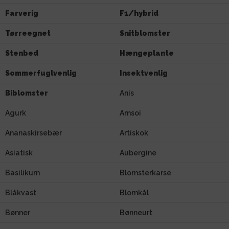
Farverig
F1/hybrid
Tørreegnet
Snitblomster
Stenbed
Hængeplante
Sommerfuglvenlig
Insektvenlig
Biblomster
Anis
Agurk
Amsoi
Ananaskirsebær
Artiskok
Asiatisk
Aubergine
Basilikum
Blomsterkarse
Blåkvast
Blomkål
Bønner
Bønneurt