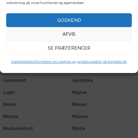
indvirkning på visse funktioner og egenskaber.
Kalettes / blomkålsspirer
Kiwano
GODKEND
Kapers
Klatreblomster
Knold
Koriander
AFVIS
Kvan
Kålrabi
SE PRÆFERENCER
Kålroe
Lathyrus
Cookiepolitik
Information om cookies og privatlivspolitik på tomatdb.dk
Lisianthus
Løg
Løvemund
Løvstikke
Lupin
Majroe
Melon
Merian
Mizuna
Malope
Muskuskatost
Mynte