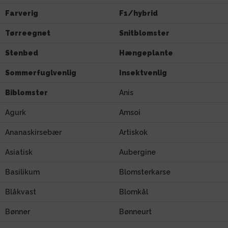
Farverig
F1/hybrid
Tørreegnet
Snitblomster
Stenbed
Hængeplante
Sommerfuglvenlig
Insektvenlig
Biblomster
Anis
Agurk
Amsoi
Ananaskirsebær
Artiskok
Asiatisk
Aubergine
Basilikum
Blomsterkarse
Blåkvast
Blomkål
Bønner
Bønneurt