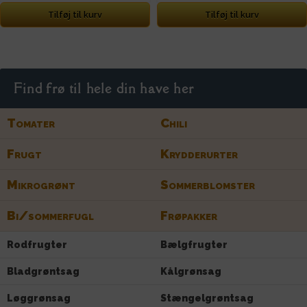
Tilføj til kurv
Tilføj til kurv
Find frø til hele din have her
Tomater
Chili
Frugt
Krydderurter
Mikrogrønt
Sommerblomster
Bi/sommerfugl
Frøpakker
Rodfrugter
Bælgfrugter
Bladgrøntsag
Kålgrønsag
Løggrønsag
Stængelgrøntsag