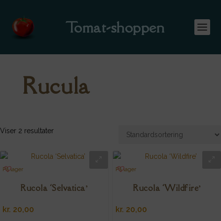
Tomat-shoppen
Rucula
Viser 2 resultater
På lager
På lager
Rucola ‘Selvatica’
Rucola ‘Wildfire’
kr.
20,00
kr.
20,00