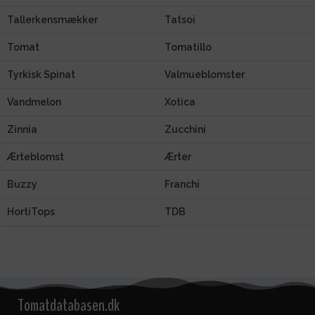
Tallerkensmækker
Tatsoi
Tomat
Tomatillo
Tyrkisk Spinat
Valmueblomster
Vandmelon
Xotica
Zinnia
Zucchini
Ærteblomst
Ærter
Buzzy
Franchi
HortiTops
TDB
Tomatdatabasen.dk