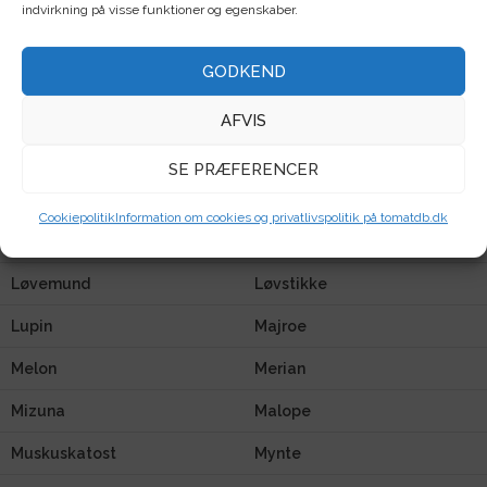
indvirkning på visse funktioner og egenskaber.
Kalettes / blomkålsspirer
Kiwano
GODKEND
Kapers
Klatreblomster
Knold
Koriander
AFVIS
Kvan
Kålrabi
SE PRÆFERENCER
Kålroe
Lathyrus
Cookiepolitik
Information om cookies og privatlivspolitik på tomatdb.dk
Lisianthus
Løg
Løvemund
Løvstikke
Lupin
Majroe
Melon
Merian
Mizuna
Malope
Muskuskatost
Mynte