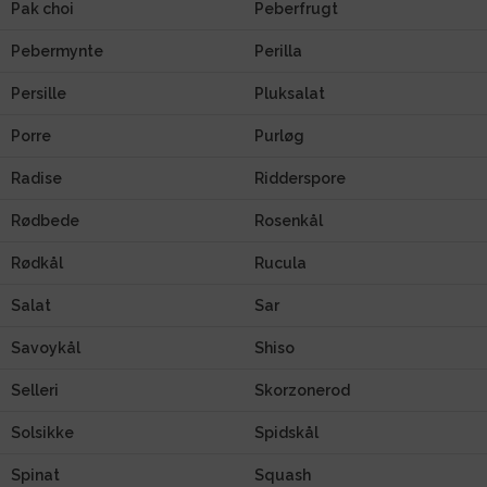
Pak choi
Peberfrugt
Pebermynte
Perilla
Persille
Pluksalat
Porre
Purløg
Radise
Ridderspore
Rødbede
Rosenkål
Rødkål
Rucula
Salat
Sar
Savoykål
Shiso
Selleri
Skorzonerod
Solsikke
Spidskål
Spinat
Squash