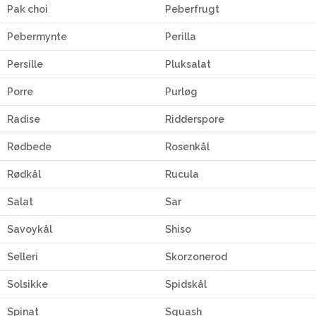
Pak choi
Peberfrugt
Pebermynte
Perilla
Persille
Pluksalat
Porre
Purløg
Radise
Ridderspore
Rødbede
Rosenkål
Rødkål
Rucula
Salat
Sar
Savoykål
Shiso
Selleri
Skorzonerod
Solsikke
Spidskål
Spinat
Squash