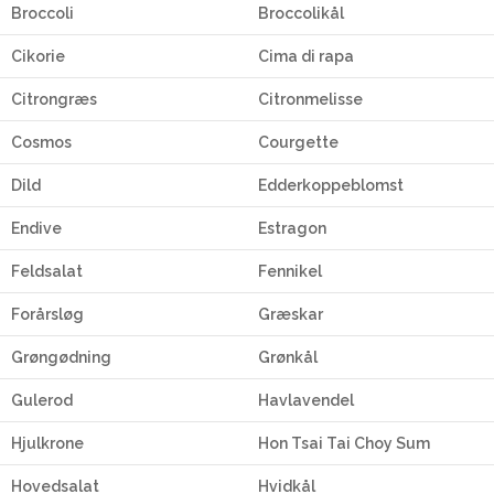
Broccoli
Broccolikål
Cikorie
Cima di rapa
Citrongræs
Citronmelisse
Cosmos
Courgette
Dild
Edderkoppeblomst
Endive
Estragon
Feldsalat
Fennikel
Forårsløg
Græskar
Grøngødning
Grønkål
Gulerod
Havlavendel
Hjulkrone
Hon Tsai Tai Choy Sum
Hovedsalat
Hvidkål