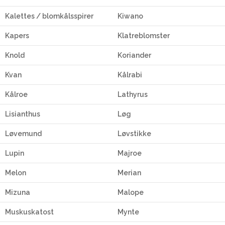
Kalettes / blomkålsspirer
Kiwano
Kapers
Klatreblomster
Knold
Koriander
Kvan
Kålrabi
Kålroe
Lathyrus
Lisianthus
Løg
Løvemund
Løvstikke
Lupin
Majroe
Melon
Merian
Mizuna
Malope
Muskuskatost
Mynte