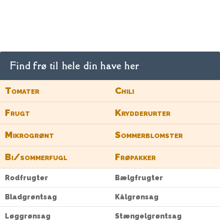
Find frø til hele din have her
Tomater
Chili
Frugt
Krydderurter
Mikrogrønt
Sommerblomster
Bi/sommerfugl
Frøpakker
Rodfrugter
Bælgfrugter
Bladgrøntsag
Kålgrønsag
Løggrønsag
Stængelgrøntsag