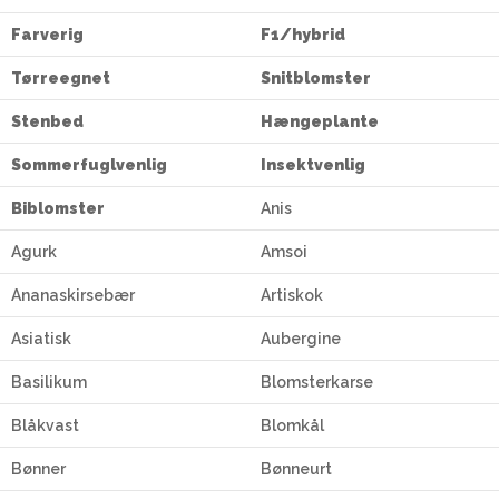
Farverig
F1/hybrid
Tørreegnet
Snitblomster
Stenbed
Hængeplante
Sommerfuglvenlig
Insektvenlig
Biblomster
Anis
Agurk
Amsoi
Ananaskirsebær
Artiskok
Asiatisk
Aubergine
Basilikum
Blomsterkarse
Blåkvast
Blomkål
Bønner
Bønneurt