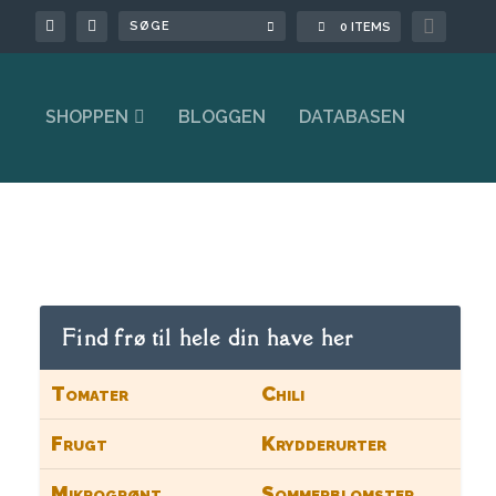

0 ITEMS
SHOPPEN
BLOGGEN
DATABASEN
Find frø til hele din have her
Tomater
Chili
Frugt
Krydderurter
Mikrogrønt
Sommerblomster