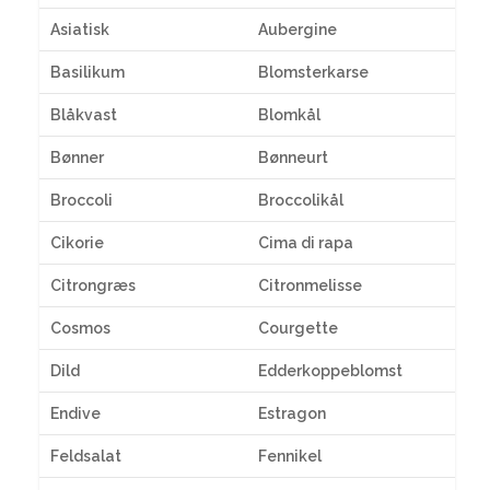
Asiatisk
Aubergine
Basilikum
Blomsterkarse
Blåkvast
Blomkål
Bønner
Bønneurt
Broccoli
Broccolikål
Cikorie
Cima di rapa
Citrongræs
Citronmelisse
Cosmos
Courgette
Dild
Edderkoppeblomst
Endive
Estragon
Feldsalat
Fennikel