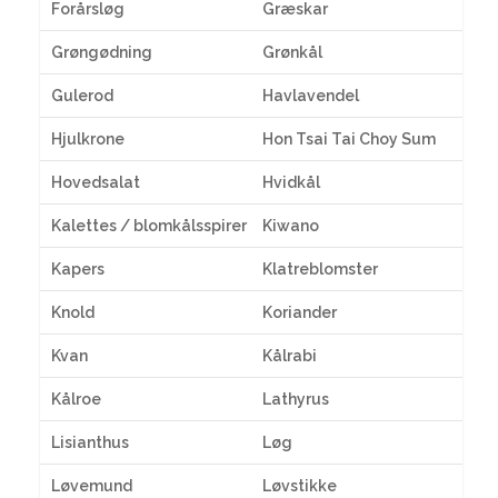
Forårsløg
Græskar
Grøngødning
Grønkål
Gulerod
Havlavendel
Hjulkrone
Hon Tsai Tai Choy Sum
Hovedsalat
Hvidkål
Kalettes / blomkålsspirer
Kiwano
Kapers
Klatreblomster
Knold
Koriander
Kvan
Kålrabi
Kålroe
Lathyrus
Lisianthus
Løg
Løvemund
Løvstikke