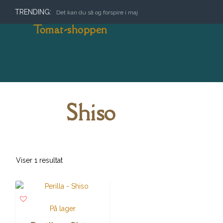
TRENDING:
Det kan du så og forspire i maj
Tomat-shoppen
Shiso
Viser 1 resultat
På lager