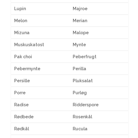
Lupin
Majroe
Melon
Merian
Mizuna
Malope
Muskuskatost
Mynte
Pak choi
Peberfrugt
Pebermynte
Perilla
Persille
Pluksalat
Porre
Purløg
Radise
Ridderspore
Rødbede
Rosenkål
Rødkål
Rucula