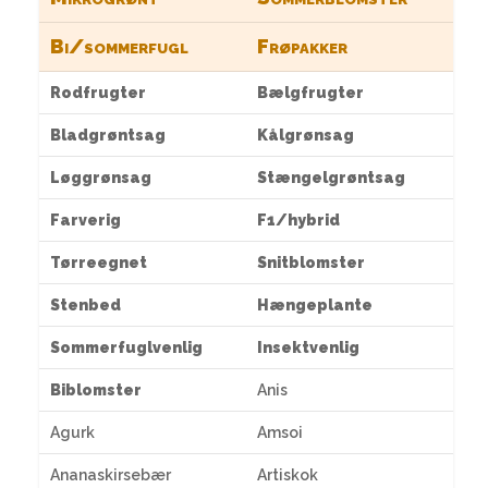
Bi/sommerfugl
Frøpakker
Rodfrugter
Bælgfrugter
Bladgrøntsag
Kålgrønsag
Løggrønsag
Stængelgrøntsag
Farverig
F1/hybrid
Tørreegnet
Snitblomster
Stenbed
Hængeplante
Sommerfuglvenlig
Insektvenlig
Biblomster
Anis
Agurk
Amsoi
Ananaskirsebær
Artiskok