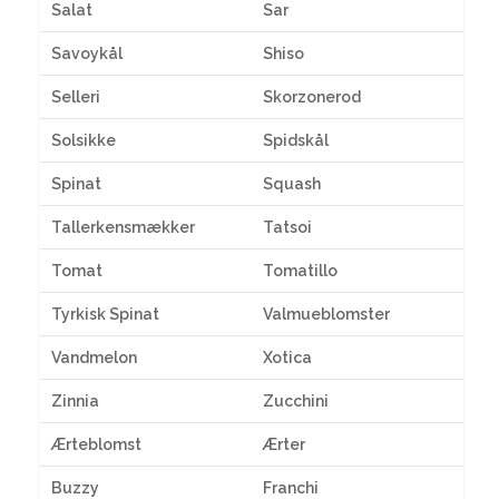
Salat
Sar
Savoykål
Shiso
Selleri
Skorzonerod
Solsikke
Spidskål
Spinat
Squash
Tallerkensmækker
Tatsoi
Tomat
Tomatillo
Tyrkisk Spinat
Valmueblomster
Vandmelon
Xotica
Zinnia
Zucchini
Ærteblomst
Ærter
Buzzy
Franchi