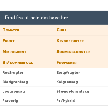
Find frø til hele din have her
Tomater
Chili
Frugt
Krydderurter
Mikrogrønt
Sommerblomster
Bi/sommerfugl
Frøpakker
Rodfrugter
Bælgfrugter
Bladgrøntsag
Kålgrønsag
Løggrønsag
Stængelgrøntsag
Farverig
F1/hybrid