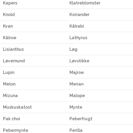
Kapers
Klatreblomster
Knold
Koriander
Kvan
Kålrabi
Kålroe
Lathyrus
Lisianthus
Løg
Løvemund
Løvstikke
Lupin
Majroe
Melon
Merian
Mizuna
Malope
Muskuskatost
Mynte
Pak choi
Peberfrugt
Pebermynte
Perilla