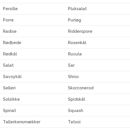
Persille
Pluksalat
Porre
Purløg
Radise
Ridderspore
Rødbede
Rosenkål
Rødkål
Rucula
Salat
Sar
Savoykål
Shiso
Selleri
Skorzonerod
Solsikke
Spidskål
Spinat
Squash
Tallerkensmækker
Tatsoi