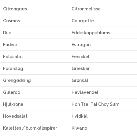
Citrongræs
Citronmelisse
Cosmos
Courgette
Dild
Edderkoppeblomst
Endive
Estragon
Feldsalat
Fennikel
Forårsløg
Græskar
Grøngødning
Grønkål
Gulerod
Havlavendel
Hjulkrone
Hon Tsai Tai Choy Sum
Hovedsalat
Hvidkål
Kalettes / blomkålsspirer
Kiwano