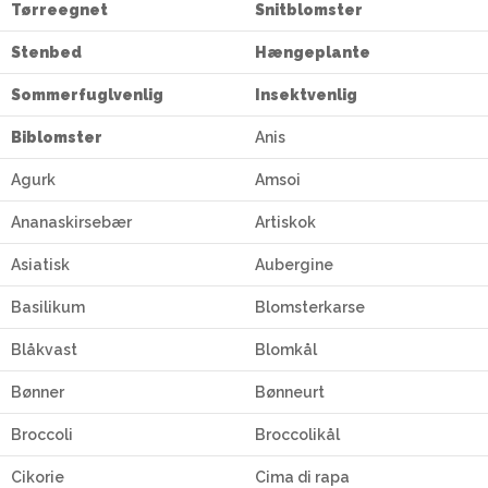
Tørreegnet
Snitblomster
Stenbed
Hængeplante
Sommerfuglvenlig
Insektvenlig
Biblomster
Anis
Agurk
Amsoi
Ananaskirsebær
Artiskok
Asiatisk
Aubergine
Basilikum
Blomsterkarse
Blåkvast
Blomkål
Bønner
Bønneurt
Broccoli
Broccolikål
Cikorie
Cima di rapa