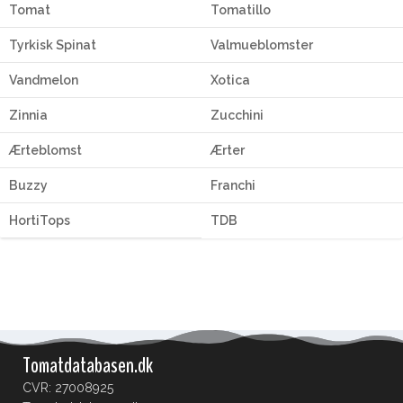
Tomat
Tomatillo
Tyrkisk Spinat
Valmueblomster
Vandmelon
Xotica
Zinnia
Zucchini
Ærteblomst
Ærter
Buzzy
Franchi
HortiTops
TDB
Tomatdatabasen.dk
CVR: 27008925