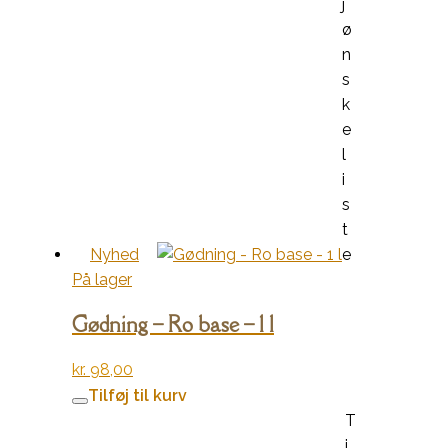
j
ø
n
s
k
e
l
i
s
t
Nyhed
e
På lager
Gødning – Ro base – 1 l
kr.
98,00
Tilføj til kurv
T
i