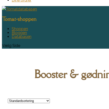
Dine ordrer
Tomat-shoppen
Shoppen
Bloggen
Databasen
Vælg Side
Booster & gødni