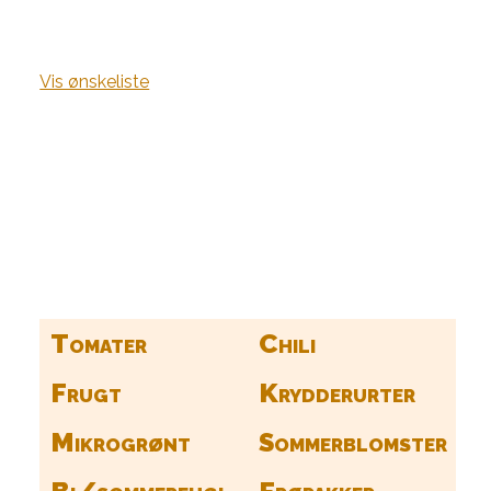
Vis ønskeliste
Kurv
Find alle dine frø her
Tomater
Chili
Frugt
Krydderurter
Mikrogrønt
Sommerblomster