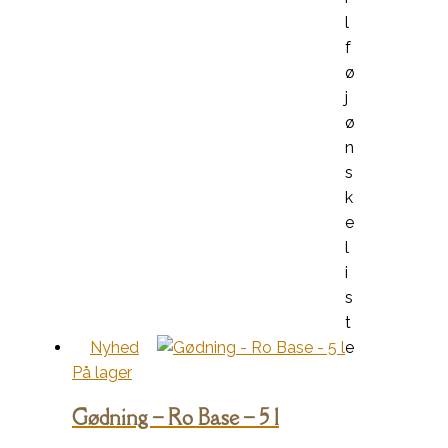
l
f
ø
j
ø
n
s
k
e
l
i
s
t
Nyhed
e
På lager
Gødning – Ro Base – 5 l