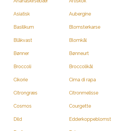
Ananaskirsebær
Artiskok
Asiatisk
Aubergine
Basilikum
Blomsterkarse
Blåkvast
Blomkål
Bønner
Bønneurt
Broccoli
Broccolikål
Cikorie
Cima di rapa
Citrongræs
Citronmelisse
Cosmos
Courgette
Dild
Edderkoppeblomst