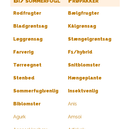
Bi/sommerfugl
Frøpakker
Rodfrugter
Bælgfrugter
Bladgrøntsag
Kålgrønsag
Løggrønsag
Stængelgrøntsag
Farverig
F1/hybrid
Tørreegnet
Snitblomster
Stenbed
Hængeplante
Sommerfuglvenlig
Insektvenlig
Biblomster
Anis
Agurk
Amsoi