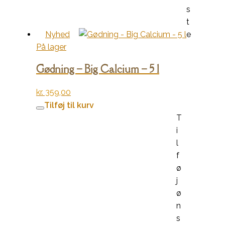
s
t
Nyhed
e
På lager
Gødning – Big Calcium – 5 l
kr.
359,00
Tilføj til kurv
T
i
l
f
ø
j
ø
n
s