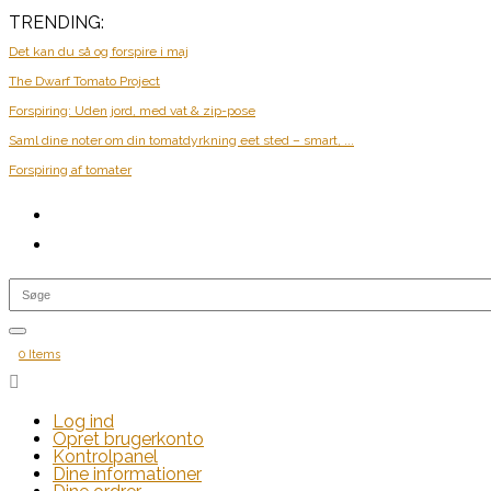
TRENDING:
Det kan du så og forspire i maj
The Dwarf Tomato Project
Forspiring: Uden jord, med vat & zip-pose
Saml dine noter om din tomatdyrkning eet sted – smart, ...
Forspiring af tomater
0 Items

Log ind
Opret brugerkonto
Kontrolpanel
Dine informationer