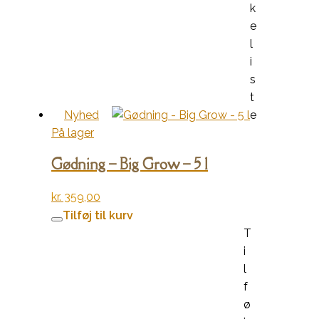
k
e
l
i
s
t
Nyhed
e
På lager
Gødning – Big Grow – 5 l
kr.
359,00
Tilføj til kurv
T
i
l
f
ø