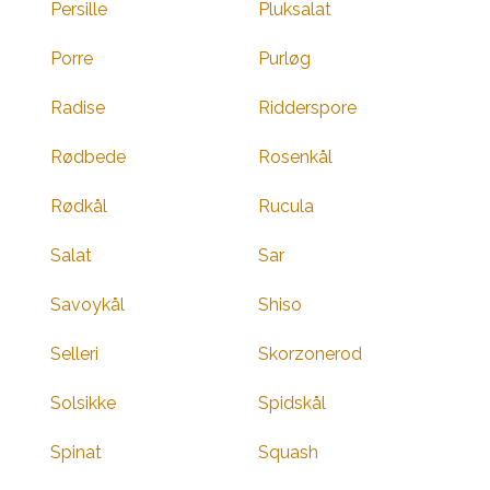
Persille
Pluksalat
Porre
Purløg
Radise
Ridderspore
Rødbede
Rosenkål
Rødkål
Rucula
Salat
Sar
Savoykål
Shiso
Selleri
Skorzonerod
Solsikke
Spidskål
Spinat
Squash