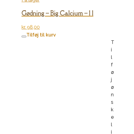
Gødning – Big Calcium – 1 l
kr.
98,00
Tilføj til kurv
T
i
l
f
ø
j
ø
n
s
k
e
l
i