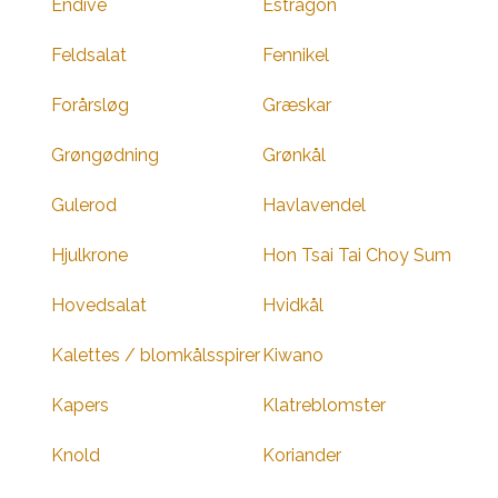
Endive
Estragon
Feldsalat
Fennikel
Forårsløg
Græskar
Grøngødning
Grønkål
Gulerod
Havlavendel
Hjulkrone
Hon Tsai Tai Choy Sum
Hovedsalat
Hvidkål
Kalettes / blomkålsspirer
Kiwano
Kapers
Klatreblomster
Knold
Koriander