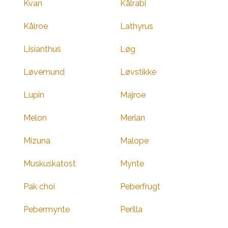
Kvan
Kålrabi
Kålroe
Lathyrus
Lisianthus
Løg
Løvemund
Løvstikke
Lupin
Majroe
Melon
Merian
Mizuna
Malope
Muskuskatost
Mynte
Pak choi
Peberfrugt
Pebermynte
Perilla