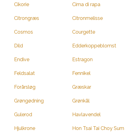
Cikorie
Cima di rapa
Citrongræs
Citronmelisse
Cosmos
Courgette
Dild
Edderkoppeblomst
Endive
Estragon
Feldsalat
Fennikel
Forårsløg
Græskar
Grøngødning
Grønkål
Gulerod
Havlavendel
Hjulkrone
Hon Tsai Tai Choy Sum