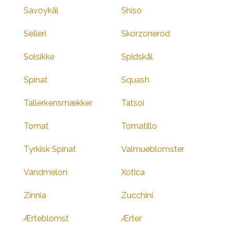
Savoykål
Shiso
Selleri
Skorzonerod
Solsikke
Spidskål
Spinat
Squash
Tallerkensmækker
Tatsoi
Tomat
Tomatillo
Tyrkisk Spinat
Valmueblomster
Vandmelon
Xotica
Zinnia
Zucchini
Ærteblomst
Ærter