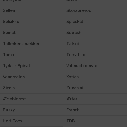
Selleri
Skorzonerod
Solsikke
Spidskål
Spinat
Squash
Tallerkensmækker
Tatsoi
Tomat
Tomatillo
Tyrkisk Spinat
Valmueblomster
Vandmelon
Xotica
Zinnia
Zucchini
Ærteblomst
Ærter
Buzzy
Franchi
HortiTops
TDB