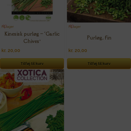
På lager
På lager
Kinesisk purløg – ‘Garlic
Purløg, fin
Chives’
kr.
20,00
kr.
20,00
Tilføj til kurv
Tilføj til kurv