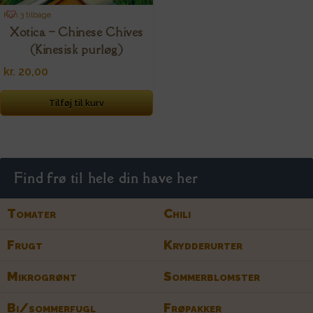
Kun 3 tilbage
Xotica – Chinese Chives
(Kinesisk purløg)
kr.
20,00
Tilføj til kurv
Find frø til hele din have her
Tomater
Chili
Frugt
Krydderurter
Mikrogrønt
Sommerblomster
Bi/sommerfugl
Frøpakker