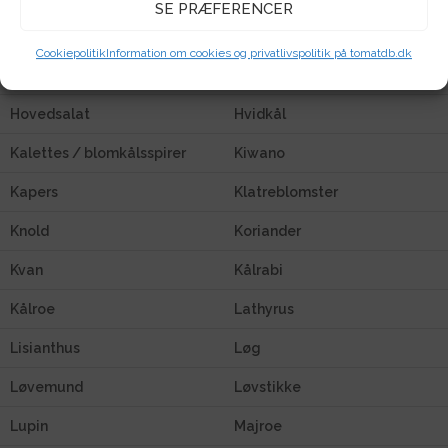
SE PRÆFERENCER
Gulerod
Havlavendel
Cookiepolitik
Information om cookies og privatlivspolitik på tomatdb.dk
Hjulkrone
Hon Tsai Tai Choy Sum
Hovedsalat
Hvidkål
Kalettes / blomkålsspirer
Kiwano
Kapers
Klatreblomster
Knold
Koriander
Kvan
Kålrabi
Kålroe
Lathyrus
Lisianthus
Løg
Løvemund
Løvstikke
Lupin
Majroe