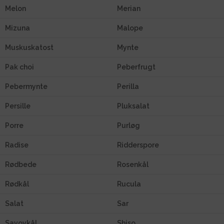
Melon
Merian
Mizuna
Malope
Muskuskatost
Mynte
Pak choi
Peberfrugt
Pebermynte
Perilla
Persille
Pluksalat
Porre
Purløg
Radise
Ridderspore
Rødbede
Rosenkål
Rødkål
Rucula
Salat
Sar
Savoykål
Shiso