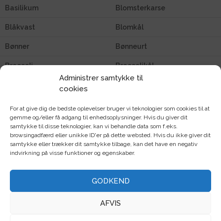
Basilikum
Blomsterkarse
Blåkvast
Blomkål
Bønner
Bønneurt
Broccoli
Broccolikål
Administrer samtykke til
Cikorie
Cima di rapa
cookies
Citrongræs
Citronmelisse
For at give dig de bedste oplevelser bruger vi teknologier som cookies til at
gemme og/eller få adgang til enhedsoplysninger. Hvis du giver dit
Cosmos
Courgette
samtykke til disse teknologier, kan vi behandle data som f.eks.
browsingadfærd eller unikke ID'er på dette websted. Hvis du ikke giver dit
Dild
Edderkoppeblomst
samtykke eller trækker dit samtykke tilbage, kan det have en negativ
indvirkning på visse funktioner og egenskaber.
Endive
Estragon
GODKEND
Feldsalat
Fennikel
Forårsløg
Græskar
AFVIS
Grøngødning
Grønkål