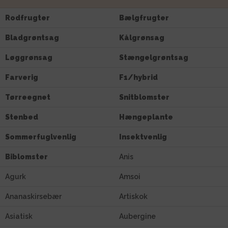
Rodfrugter
Bælgfrugter
Bladgrøntsag
Kålgrønsag
Løggrønsag
Stængelgrøntsag
Farverig
F1/hybrid
Tørreegnet
Snitblomster
Stenbed
Hængeplante
Sommerfuglvenlig
Insektvenlig
Biblomster
Anis
Agurk
Amsoi
Ananaskirsebær
Artiskok
Asiatisk
Aubergine