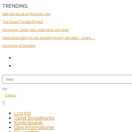
TRENDING:
Det kan du så og forspire i maj
The Dwarf Tomato Project
Forspiring: Uden jord, med vat & zip-pose
Saml dine noter om din tomatdyrkning eet sted – smart, ...
Forspiring af tomater
0 Items

Log ind
Opret brugerkonto
Kontrolpanel
Dine informationer