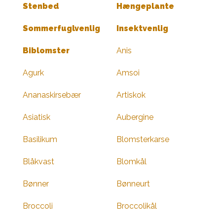
Stenbed
Hængeplante
Sommerfuglvenlig
Insektvenlig
Biblomster
Anis
Agurk
Amsoi
Ananaskirsebær
Artiskok
Asiatisk
Aubergine
Basilikum
Blomsterkarse
Blåkvast
Blomkål
Bønner
Bønneurt
Broccoli
Broccolikål