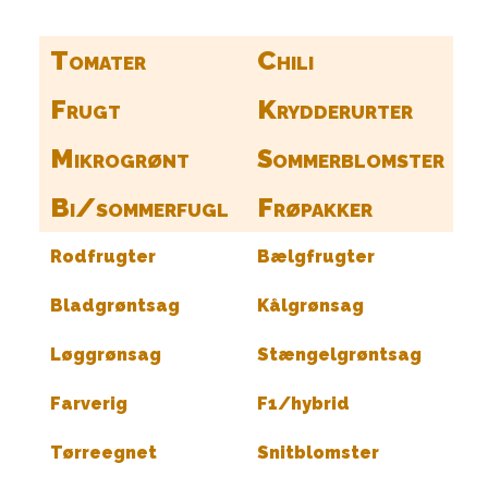
Tomater
Chili
Frugt
Krydderurter
Mikrogrønt
Sommerblomster
Bi/sommerfugl
Frøpakker
Rodfrugter
Bælgfrugter
Bladgrøntsag
Kålgrønsag
Løggrønsag
Stængelgrøntsag
Farverig
F1/hybrid
Tørreegnet
Snitblomster