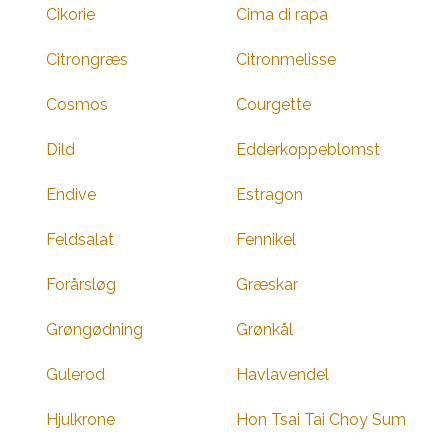
Cikorie
Cima di rapa
Citrongræs
Citronmelisse
Cosmos
Courgette
Dild
Edderkoppeblomst
Endive
Estragon
Feldsalat
Fennikel
Forårsløg
Græskar
Grøngødning
Grønkål
Gulerod
Havlavendel
Hjulkrone
Hon Tsai Tai Choy Sum