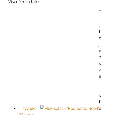
Viser 2 resultater
T
i
l
f
ø
j
ø
n
s
k
e
l
i
s
t
Nyhed
e
På lager