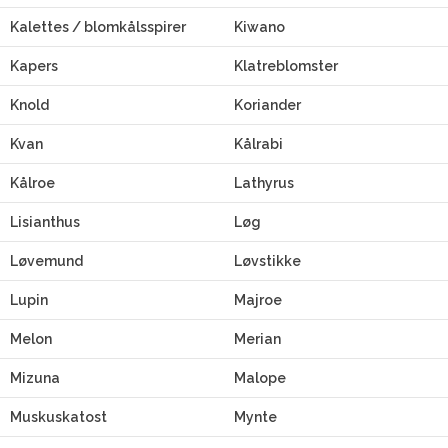
Kalettes / blomkålsspirer
Kiwano
Kapers
Klatreblomster
Knold
Koriander
Kvan
Kålrabi
Kålroe
Lathyrus
Lisianthus
Løg
Løvemund
Løvstikke
Lupin
Majroe
Melon
Merian
Mizuna
Malope
Muskuskatost
Mynte