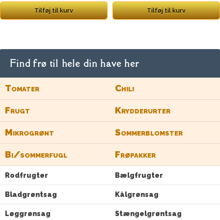
Tilføj til kurv
Tilføj til kurv
Find frø til hele din have her
Tomater
Chili
Frugt
Krydderurter
Mikrogrønt
Sommerblomster
Bi/sommerfugl
Frøpakker
Rodfrugter
Bælgfrugter
Bladgrøntsag
Kålgrønsag
Løggrønsag
Stængelgrøntsag