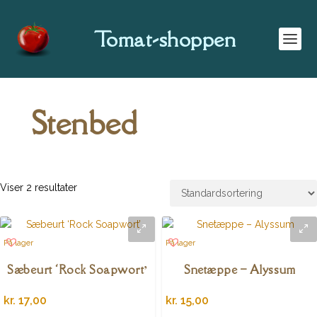
Tomat-shoppen
Stenbed
Viser 2 resultater
På lager
På lager
Sæbeurt ‘Rock Soapwort’
Snetæppe – Alyssum
kr.
17,00
kr.
15,00