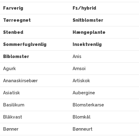
Farverig
F1/hybrid
Tørreegnet
Snitblomster
Stenbed
Hængeplante
Sommerfuglvenlig
Insektvenlig
Biblomster
Anis
Agurk
Amsoi
Ananaskirsebær
Artiskok
Asiatisk
Aubergine
Basilikum
Blomsterkarse
Blåkvast
Blomkål
Bønner
Bønneurt