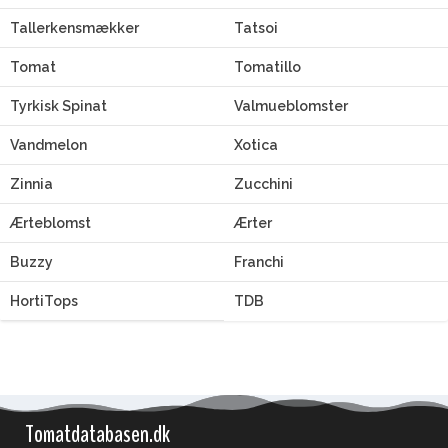
Tallerkensmækker
Tatsoi
Tomat
Tomatillo
Tyrkisk Spinat
Valmueblomster
Vandmelon
Xotica
Zinnia
Zucchini
Ærteblomst
Ærter
Buzzy
Franchi
HortiTops
TDB
Tomatdatabasen.dk