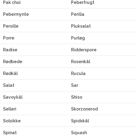
Pak choi
Peberfrugt
Pebermynte
Perilla
Persille
Pluksalat
Porre
Purløg
Radise
Ridderspore
Rødbede
Rosenkål
Rødkål
Rucula
Salat
Sar
Savoykål
Shiso
Selleri
Skorzonerod
Solsikke
Spidskål
Spinat
Squash