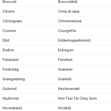
Broccoli
Broccolikål
Cikorie
Cima di rapa
Citrongræs
Citronmelisse
Cosmos
Courgette
Dild
Edderkoppeblomst
Endive
Estragon
Feldsalat
Fennikel
Forårsløg
Græskar
Grøngødning
Grønkål
Gulerod
Havlavendel
Hjulkrone
Hon Tsai Tai Choy Sum
Hovedsalat
Hvidkål