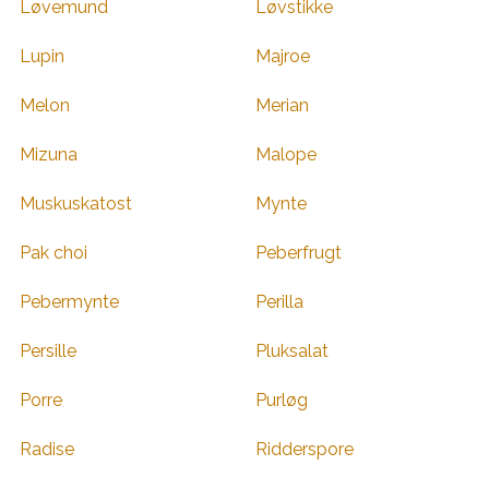
Løvemund
Løvstikke
Lupin
Majroe
Melon
Merian
Mizuna
Malope
Muskuskatost
Mynte
Pak choi
Peberfrugt
Pebermynte
Perilla
Persille
Pluksalat
Porre
Purløg
Radise
Ridderspore