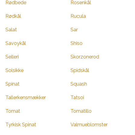
Rødbede
Rosenkål
Rødkål
Rucula
Salat
Sar
Savoykål
Shiso
Selleri
Skorzonerod
Solsikke
Spidskål
Spinat
Squash
Tallerkensmækker
Tatsoi
Tomat
Tomatillo
Tyrkisk Spinat
Valmueblomster