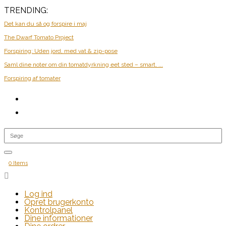
TRENDING:
Det kan du så og forspire i maj
The Dwarf Tomato Project
Forspiring: Uden jord, med vat & zip-pose
Saml dine noter om din tomatdyrkning eet sted – smart, ...
Forspiring af tomater
0 Items

Log ind
Opret brugerkonto
Kontrolpanel
Dine informationer