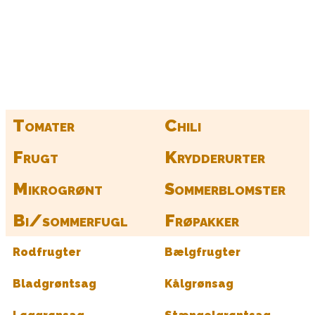
Kurv
Find alle dine frø her
Tomater
Chili
Frugt
Krydderurter
Mikrogrønt
Sommerblomster
Bi/sommerfugl
Frøpakker
Rodfrugter
Bælgfrugter
Bladgrøntsag
Kålgrønsag