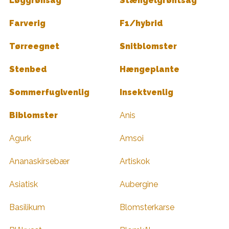
Løggrønsag
Stængelgrøntsag
Farverig
F1/hybrid
Tørreegnet
Snitblomster
Stenbed
Hængeplante
Sommerfuglvenlig
Insektvenlig
Biblomster
Anis
Agurk
Amsoi
Ananaskirsebær
Artiskok
Asiatisk
Aubergine
Basilikum
Blomsterkarse