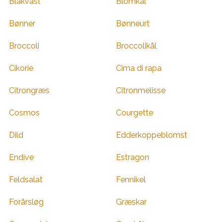
Blåkvast
Blomkål
Bønner
Bønneurt
Broccoli
Broccolikål
Cikorie
Cima di rapa
Citrongræs
Citronmelisse
Cosmos
Courgette
Dild
Edderkoppeblomst
Endive
Estragon
Feldsalat
Fennikel
Forårsløg
Græskar