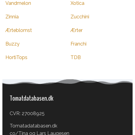
Vandmelon
Xotica
Zinnia
Zucchini
Ærteblomst
Ærter
Buzzy
Franchi
HortiTops
TDB
Tomatdatabasen.dk
CVR: 27008925
Tomatadatabasen.dk
co/Tina og Lars Laugesen