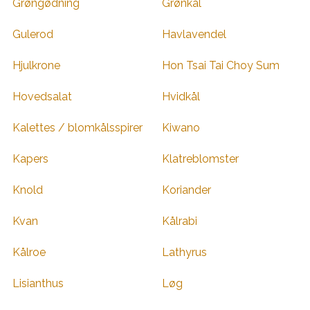
Grøngødning
Grønkål
Gulerod
Havlavendel
Hjulkrone
Hon Tsai Tai Choy Sum
Hovedsalat
Hvidkål
Kalettes / blomkålsspirer
Kiwano
Kapers
Klatreblomster
Knold
Koriander
Kvan
Kålrabi
Kålroe
Lathyrus
Lisianthus
Løg