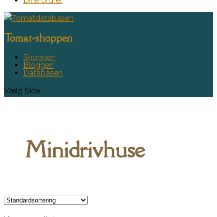
Dine ordrer
Tomat-shoppen
Shoppen
Bloggen
Databasen
Vælg Side
Minidrivhuse