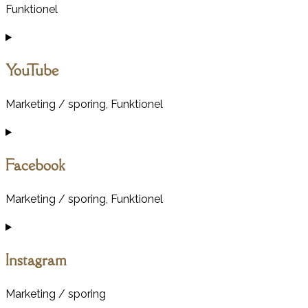
Funktionel
Consent
to
YouTube
service
template-
Marketing / sporing, Funktionel
invaders
Consent
to
Facebook
service
youtube
Marketing / sporing, Funktionel
Consent
to
Instagram
service
facebook
Marketing / sporing