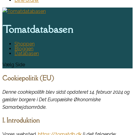
Dine ordrer
Tomatdatabasen
Shoppen
Bloggen
Databasen
Vælg Side
Cookiepolitik (EU)
Denne cookiepolitik blev sidst opdateret 14. februar 2024 og
gælder borgere i Det Europæiske Økonomiske
Samarbejdsområde.
1. Introduktion
Vores websted,
https://tomatdb.dk
(i det følgende: