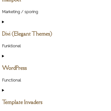
complianz
Marketing / sporing
Consent
to
Divi (Elegant Themes)
service
mailpoet
Funktionel
Consent
to
WordPress
service
divi-
Functional
(elegant-
themes)
Consent
to
Template Invaders
service
wordpress