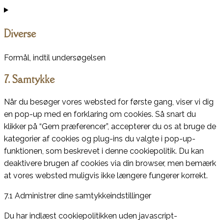
Consent
to
Diverse
service
instagram
Formål, indtil undersøgelsen
Consent
7. Samtykke
to
service
Når du besøger vores websted for første gang, viser vi dig
diverse
en pop-up med en forklaring om cookies. Så snart du
klikker på “Gem præferencer”, accepterer du os at bruge de
kategorier af cookies og plug-ins du valgte i pop-up-
funktionen, som beskrevet i denne cookiepolitik. Du kan
deaktivere brugen af ​​cookies via din browser, men bemærk
at vores websted muligvis ikke længere fungerer korrekt.
7.1 Administrer dine samtykkeindstillinger
Du har indlæst cookiepolitikken uden javascript-