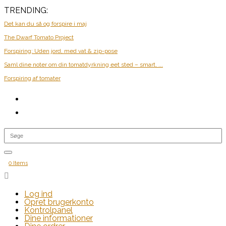
TRENDING:
Det kan du så og forspire i maj
The Dwarf Tomato Project
Forspiring: Uden jord, med vat & zip-pose
Saml dine noter om din tomatdyrkning eet sted – smart, ...
Forspiring af tomater
0 Items

Log ind
Opret brugerkonto
Kontrolpanel
Dine informationer