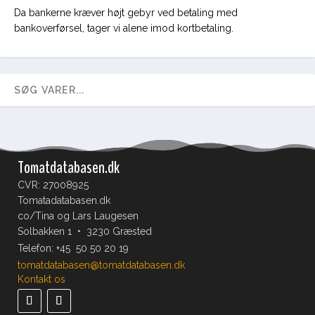
Da bankerne kræver højt gebyr ved betaling med
bankoverførsel, tager vi alene imod kortbetaling.
Tomatdatabasen.dk
CVR: 27008925
Tomatadatabasen.dk
co/Tina og Lars Laugesen
Solbakken 1 • 3230 Græsted
Telefon:
+45 50 50 20 19
tomatdatabasen@tomatdatabasen.dk
Kontakt os