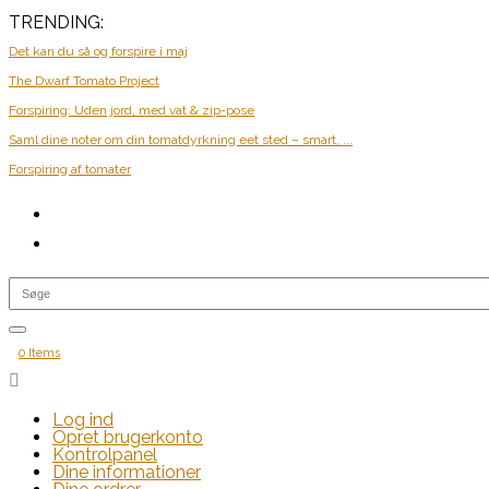
TRENDING:
Det kan du så og forspire i maj
The Dwarf Tomato Project
Forspiring: Uden jord, med vat & zip-pose
Saml dine noter om din tomatdyrkning eet sted – smart, ...
Forspiring af tomater
0 Items

Log ind
Opret brugerkonto
Kontrolpanel
Dine informationer