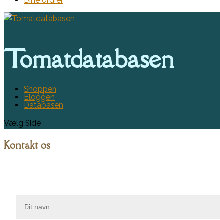
Dine ordrer
Tomatdatabasen
Shoppen
Bloggen
Databasen
Vælg Side
Kontakt os