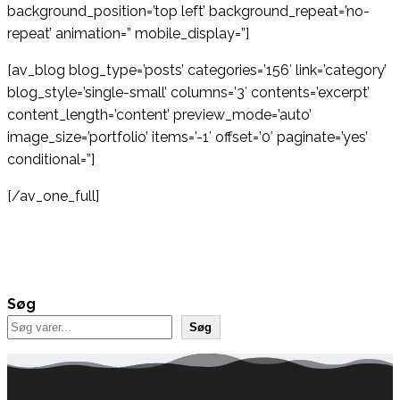
background_position=’top left’ background_repeat=’no-
repeat’ animation=” mobile_display=”]
[av_blog blog_type=’posts’ categories=’156′ link=’category’
blog_style=’single-small’ columns=’3′ contents=’excerpt’
content_length=’content’ preview_mode=’auto’
image_size=’portfolio’ items=’-1′ offset=’0′ paginate=’yes’
conditional=”]
[/av_one_full]
Søg
Søg