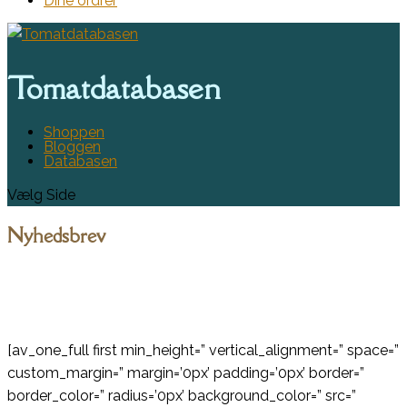
Dine ordrer
Tomatdatabasen
Shoppen
Bloggen
Databasen
Vælg Side
Nyhedsbrev
[av_one_full first min_height=” vertical_alignment=” space=”
custom_margin=” margin=’0px’ padding=’0px’ border=”
border_color=” radius=’0px’ background_color=” src=”