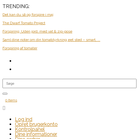
TRENDING:
Det kan du så og forspire i maj
The Dwarf Tomato Project
Forspiring: Uden jord, med vat & zip-pose
Saml dine noter om din tomatdyrkning eet sted – smart, ...
Forspiring af tomater
0 Items

Log ind
Opret brugerkonto
Kontrolpanel
Dine informationer