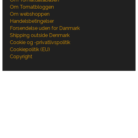
Om Tomatbloggen
Om webshoppen
Handelsbetingelser
Forsendelse uden for Danmark
Shipping outside Denmark
Cookie og -privatlivspolitik
Cookiepolitik (EU)
Copyright