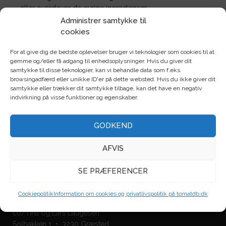
eller overdøver de øvrige ingredienser
Administrer samtykke til
Rigtig god fornøjelse
cookies
For at give dig de bedste oplevelser bruger vi teknologier som cookies til at
gemme og/eller få adgang til enhedsoplysninger. Hvis du giver dit
samtykke til disse teknologier, kan vi behandle data som f.eks.
browsingadfærd eller unikke ID'er på dette websted. Hvis du ikke giver dit
samtykke eller trækker dit samtykke tilbage, kan det have en negativ
indvirkning på visse funktioner og egenskaber.
GODKEND
AFVIS
SE PRÆFERENCER
Tomatdatabasen.dk
CVR: 27008925
Cookiepolitik
Information om cookies og privatlivspolitik på tomatdb.dk
Tomatadatabasen.dk
co/Tina og Lars Laugesen
Solbakken 1 • 3230 Græsted