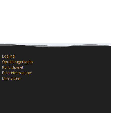
Log ind
Opret brugerkonto
Kontrolpanel
Dine informationer
Dine ordrer