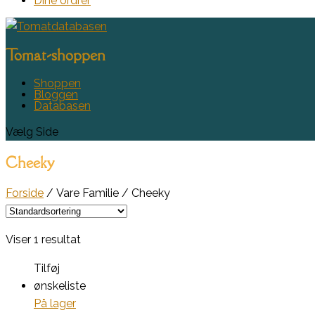
Dine ordrer
Tomat-shoppen
Shoppen
Bloggen
Databasen
Vælg Side
Cheeky
Forside
/ Vare Familie / Cheeky
Viser 1 resultat
Tilføj
ønskeliste
På lager