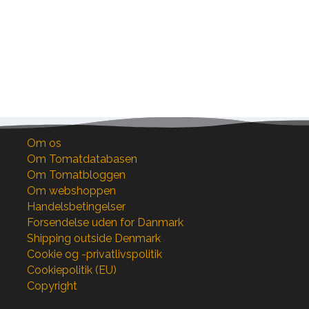
Om os
Om Tomatdatabasen
Om Tomatbloggen
Om webshoppen
Handelsbetingelser
Forsendelse uden for Danmark
Shipping outside Denmark
Cookie og -privatlivspolitik
Cookiepolitik (EU)
Copyright