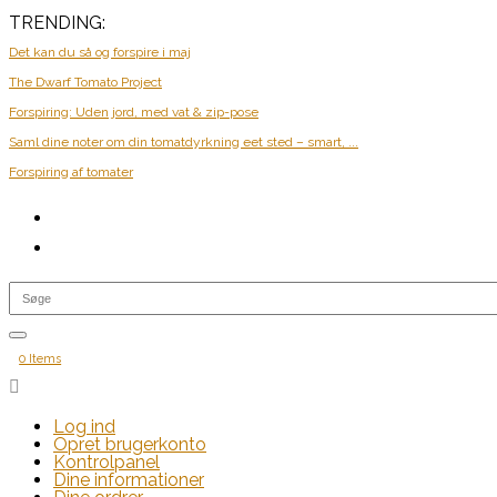
TRENDING:
Det kan du så og forspire i maj
The Dwarf Tomato Project
Forspiring: Uden jord, med vat & zip-pose
Saml dine noter om din tomatdyrkning eet sted – smart, ...
Forspiring af tomater
0 Items

Log ind
Opret brugerkonto
Kontrolpanel
Dine informationer