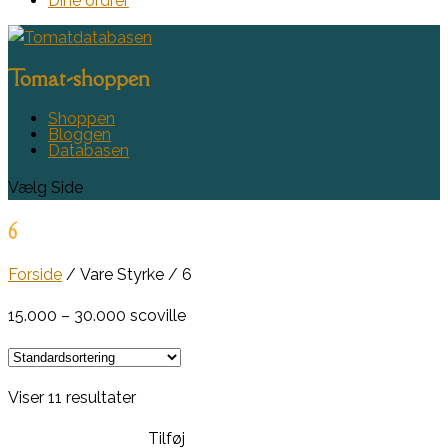
Dine ordrer
Tomat-shoppen
Shoppen
Bloggen
Databasen
Vælg Side
6
Forside
/ Vare Styrke / 6
15.000 – 30.000 scoville
Viser 11 resultater
Tilføj