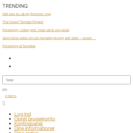
TRENDING:
Det kan du så og forspire i maj
The Dwarf Tomato Project
Forspiring: Uden jord, med vat & zip-pose
Saml dine noter om din tomatdyrkning eet sted – smart, ...
Forspiring af tomater
0 Items

Log ind
Opret brugerkonto
Kontrolpanel
Dine informationer