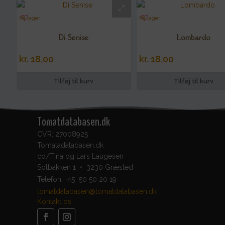
På lager
På lager
Di Senise
Lombardo
kr.
18,00
kr.
18,00
Tilføj til kurv
Tilføj til kurv
Tomatdatabasen.dk
CVR: 27008925
Tomatadatabasen.dk
co/Tina og Lars Laugesen
Solbakken 1 • 3230 Græsted
Telefon:
+45 50 50 20 19
tomatdatabasen@tomatdatabasen.dk
Kontakt os