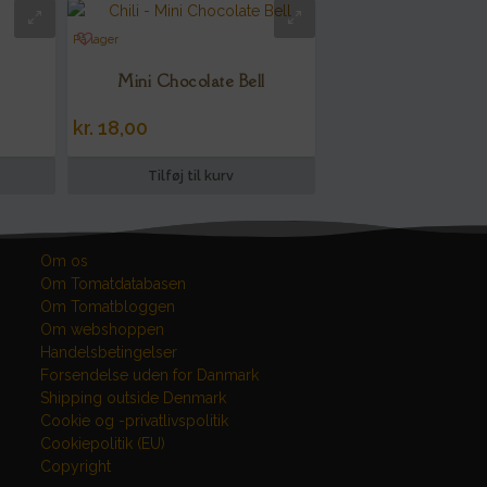
På lager
Mini Chocolate Bell
kr.
18,00
Tilføj til kurv
Om os
Om Tomatdatabasen
Om Tomatbloggen
Om webshoppen
Handelsbetingelser
Forsendelse uden for Danmark
Shipping outside Denmark
Cookie og -privatlivspolitik
Cookiepolitik (EU)
Copyright