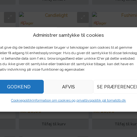
På lager
På lager
Candlelight
Fushimi
Administrer samtykke til cookies
kr.
18,00
kr.
18,00
 at give dig de bedste oplevelser bruger vi teknologier som cookies til at gemme
eller få adgang til enhedsoplysninger. Hvis du giver dit samtykke til disse teknolog
 vi behandle data som f.eks. browsingadfærd eller unikke ID'er på dette websted.
Tilføj til kurv
Tilføj til ku
s du ikke giver dit samtykke eller trækker dit samtykke tilbage, kan det have en
ativ indvirkning på visse funktioner og egenskaber.
På lager
Kun én tilbage
GODKEND
AFVIS
SE PRÆFERENCE
Weaver’s Mennonite Stuffing
Navajo
Cookiepolitik
Information om cookies og privatlivspolitik på tomatdb.dk
kr.
18,00
kr.
18,00
Tilføj til kurv
Tilføj til ku