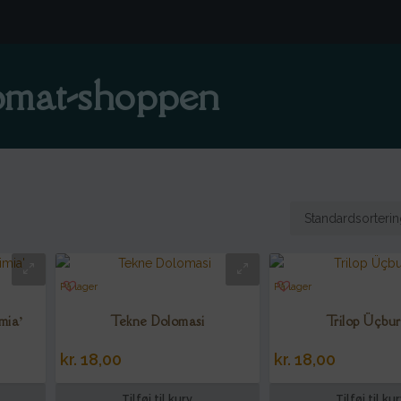
mat-shoppen
På lager
På lager
mia’
Tekne Dolomasi
Trilop Üçbu
kr.
18,00
kr.
18,00
Tilføj til kurv
Tilføj til ku