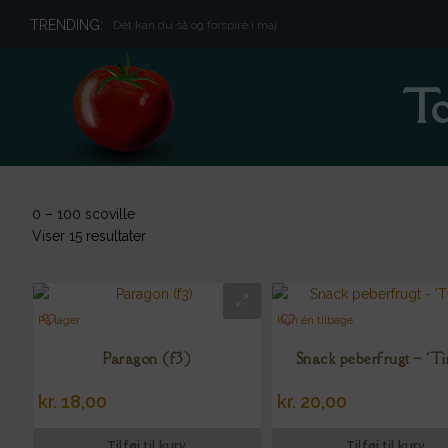
TRENDING:
Det kan du så og forspire i maj
To
0 – 100 scoville
Viser 15 resultater
På lager
Kun én tilbage
Paragon (f3)
Snack peberfrugt – ‘Ti
kr.
18,00
kr.
20,00
Tilføj til kurv
Tilføj til kurv