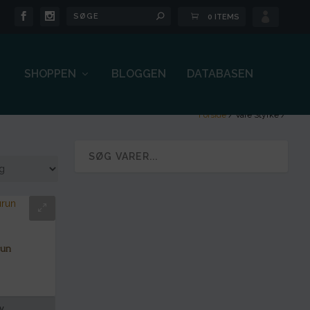

0 ITEMS
SHOPPEN
BLOGGEN
DATABASEN
Forside
/ Vare Styrke /
run
rv