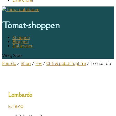
Dine ordrer
Tomat-shoppen
Shoppen
Bloggen
Databasen
Vælg Side
Forside
/
Shop
/
Frø
/
Chili & peberfrugt frø
/ Lombardo
Lombardo
kr.
18,00