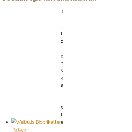
T
i
l
f
ø
j
ø
n
s
k
e
l
i
s
t
e
På lager