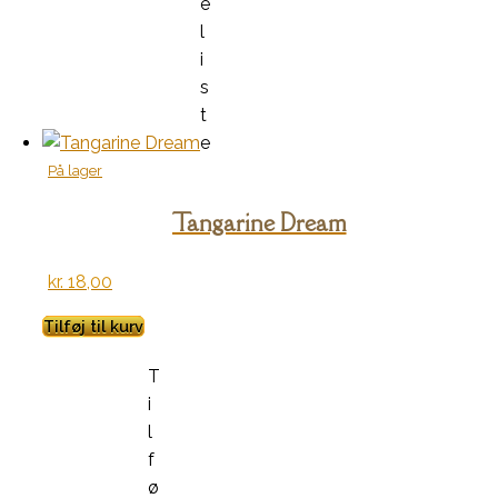
e
l
i
s
t
e
På lager
Tangarine Dream
kr.
18,00
Tilføj til kurv
T
i
l
f
ø