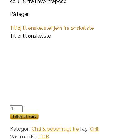
ca. 6-8 frø i hver frøpose
På lager
Tilføj til ønskeliste
Fjern fra ønskeliste
Tilføj til ønskeliste
Lombardo
antal
Tilføj til kurv
Kategori:
Chili & peberfrugt frø
Tag:
Chili
Varemærke:
TDB