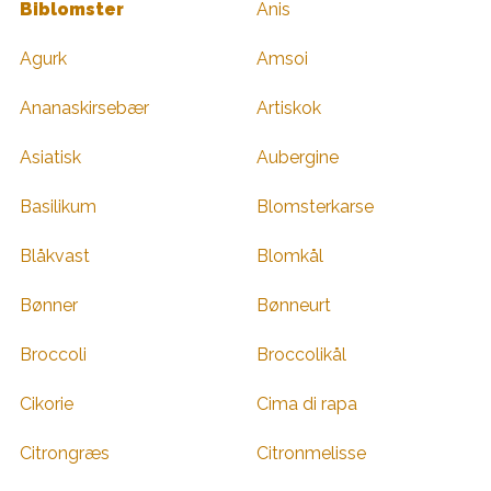
Biblomster
Anis
Agurk
Amsoi
Ananaskirsebær
Artiskok
Asiatisk
Aubergine
Basilikum
Blomsterkarse
Blåkvast
Blomkål
Bønner
Bønneurt
Broccoli
Broccolikål
Cikorie
Cima di rapa
Citrongræs
Citronmelisse