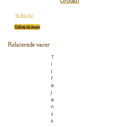
Grodan
kr.
89,00
Tilføj til kurv
Relaterede varer
T
i
l
f
ø
j
ø
n
s
k