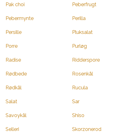
Pak choi
Peberfrugt
Pebermynte
Perilla
Persille
Pluksalat
Porre
Purløg
Radise
Ridderspore
Rødbede
Rosenkål
Rødkål
Rucula
Salat
Sar
Savoykål
Shiso
Selleri
Skorzonerod