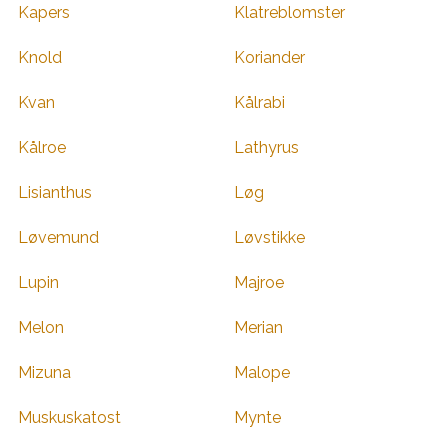
Kapers
Klatreblomster
Knold
Koriander
Kvan
Kålrabi
Kålroe
Lathyrus
Lisianthus
Løg
Løvemund
Løvstikke
Lupin
Majroe
Melon
Merian
Mizuna
Malope
Muskuskatost
Mynte