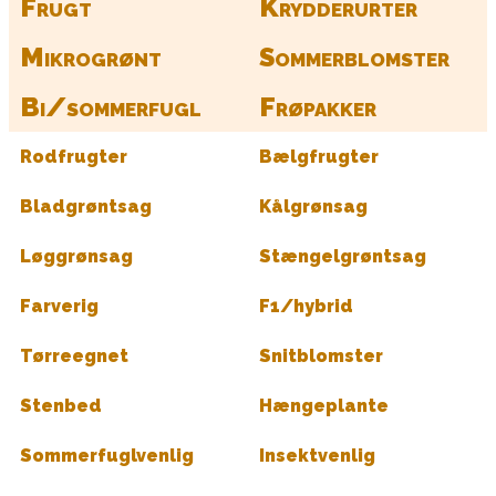
Frugt
Krydderurter
Mikrogrønt
Sommerblomster
Bi/sommerfugl
Frøpakker
Rodfrugter
Bælgfrugter
Bladgrøntsag
Kålgrønsag
Løggrønsag
Stængelgrøntsag
Farverig
F1/hybrid
Tørreegnet
Snitblomster
Stenbed
Hængeplante
Sommerfuglvenlig
Insektvenlig