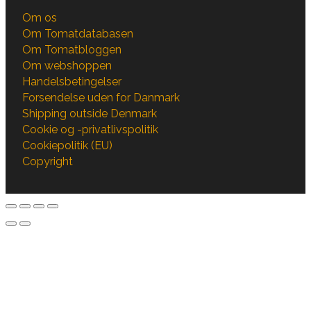
Om os
Om Tomatdatabasen
Om Tomatbloggen
Om webshoppen
Handelsbetingelser
Forsendelse uden for Danmark
Shipping outside Denmark
Cookie og -privatlivspolitik
Cookiepolitik (EU)
Copyright