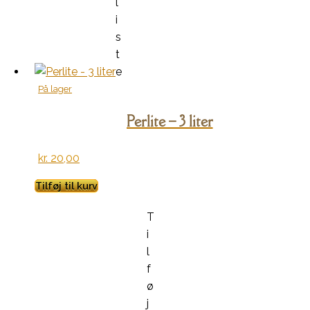
l
i
s
t
e
På lager
Perlite – 3 liter
kr.
20,00
Tilføj til kurv
T
i
l
f
ø
j