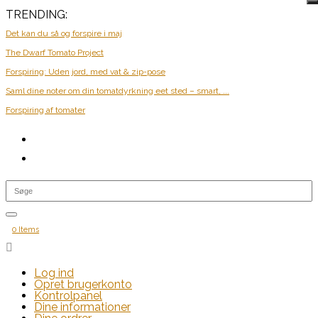
TRENDING:
Det kan du så og forspire i maj
The Dwarf Tomato Project
Forspiring: Uden jord, med vat & zip-pose
Saml dine noter om din tomatdyrkning eet sted – smart, ...
Forspiring af tomater
0 Items

Log ind
Opret brugerkonto
Kontrolpanel
Dine informationer