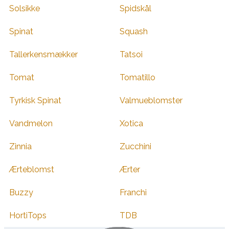
Solsikke
Spidskål
Spinat
Squash
Tallerkensmækker
Tatsoi
Tomat
Tomatillo
Tyrkisk Spinat
Valmueblomster
Vandmelon
Xotica
Zinnia
Zucchini
Ærteblomst
Ærter
Buzzy
Franchi
HortiTops
TDB