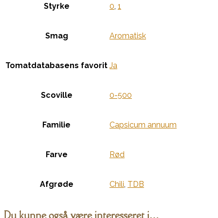
Styrke
0
,
1
Smag
Aromatisk
Tomatdatabasens favorit
Ja
Scoville
0-500
Familie
Capsicum annuum
Farve
Rød
Afgrøde
Chili
,
TDB
Du kunne også være interesseret i…