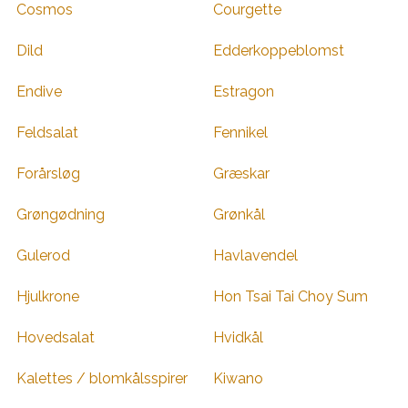
Cosmos
Courgette
Dild
Edderkoppeblomst
Endive
Estragon
Feldsalat
Fennikel
Forårsløg
Græskar
Grøngødning
Grønkål
Gulerod
Havlavendel
Hjulkrone
Hon Tsai Tai Choy Sum
Hovedsalat
Hvidkål
Kalettes / blomkålsspirer
Kiwano