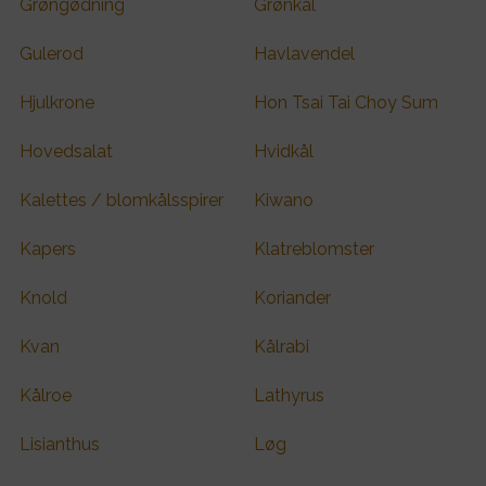
Grøngødning
Grønkål
Gulerod
Havlavendel
Hjulkrone
Hon Tsai Tai Choy Sum
Hovedsalat
Hvidkål
Kalettes / blomkålsspirer
Kiwano
Kapers
Klatreblomster
Knold
Koriander
Kvan
Kålrabi
Kålroe
Lathyrus
Lisianthus
Løg