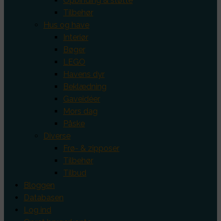
Opbinding & støtte
Tilbehør
Hus og have
Interiør
Bøger
LEGO
Havens dyr
Beklædning
Gaveidéer
Mors dag
Påske
Diverse
Frø- & zipposer
Tilbehør
Tilbud
Bloggen
Databasen
Log ind