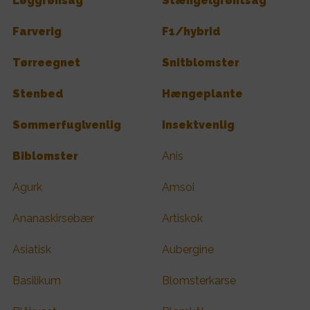
Løggrønsag
Stængelgrøntsag
Farverig
F1/hybrid
Tørreegnet
Snitblomster
Stenbed
Hængeplante
Sommerfuglvenlig
Insektvenlig
Biblomster
Anis
Agurk
Amsoi
Ananaskirsebær
Artiskok
Asiatisk
Aubergine
Basilikum
Blomsterkarse