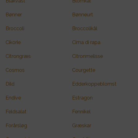
Blåkvast
Blomkål
Bønner
Bønneurt
Broccoli
Broccolikål
Cikorie
Cima di rapa
Citrongræs
Citronmelisse
Cosmos
Courgette
Dild
Edderkoppeblomst
Endive
Estragon
Feldsalat
Fennikel
Forårsløg
Græskar