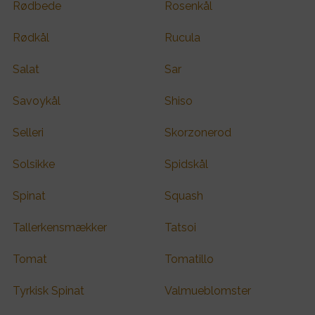
Rødbede
Rosenkål
Rødkål
Rucula
Salat
Sar
Savoykål
Shiso
Selleri
Skorzonerod
Solsikke
Spidskål
Spinat
Squash
Tallerkensmækker
Tatsoi
Tomat
Tomatillo
Tyrkisk Spinat
Valmueblomster