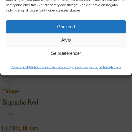
samtykke eller trækker dit samtykke tilbage, kan det have en negativ
På lager
indvirkning på visse funktioner og egenskaber.
Aji Mango
Godkend
kr.
18,00
Afvis
Tilføj til kurv
Se præferencer
Cookiepolitik
Information om cookies og privatlivspolitik på tomatdb.dk
På lager
Biquinho Red
kr.
18,00
Tilføj til kurv