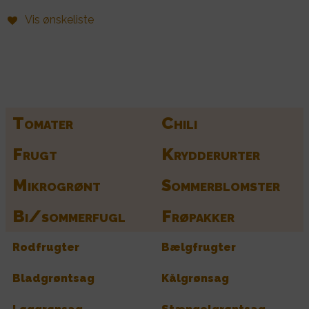
Vis ønskeliste
Find alle dine frø her
Tomater
Chili
Frugt
Krydderurter
Mikrogrønt
Sommerblomster
Bi/sommerfugl
Frøpakker
Rodfrugter
Bælgfrugter
Bladgrøntsag
Kålgrønsag