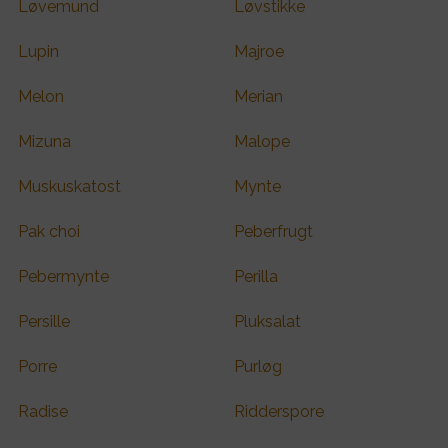
Løvemund
Løvstikke
Lupin
Majroe
Melon
Merian
Mizuna
Malope
Muskuskatost
Mynte
Pak choi
Peberfrugt
Pebermynte
Perilla
Persille
Pluksalat
Porre
Purløg
Radise
Ridderspore