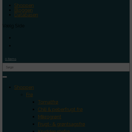
Shoppen
Bloggen
Databasen
Vælg Side
0 Items
Shoppen
Frø
Tomatfrø
Chili & peberfrugt frø
Mikrogrønt
Frugt- & grøntsagsfrø
Krydderurtefrø