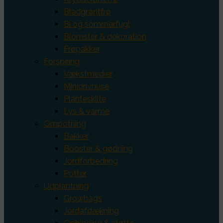
Bladgrøntfrø
Bi og sommerfugl
Blomster & dekoration
Frøpakker
Forspiring
Vækstmedier
Minidrivhuse
Planteskilte
Lys & varme
Ompotning
Bakker
Booster & gødning
Jordforbedring
Potter
Udplantning
Growbags
Jordafdækning