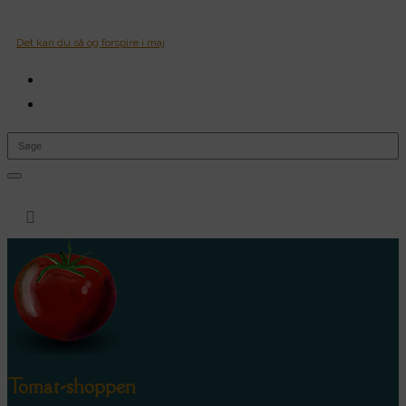
TRENDING:
Det kan du så og forspire i maj
0 Items

Tomat-shoppen