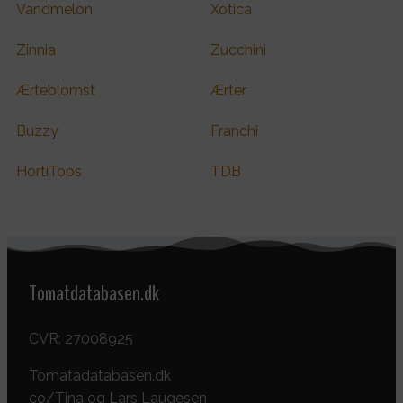
Vandmelon
Xotica
Zinnia
Zucchini
Ærteblomst
Ærter
Buzzy
Franchi
HortiTops
TDB
Tomatdatabasen.dk
CVR: 27008925
Tomatadatabasen.dk
co/Tina og Lars Laugesen