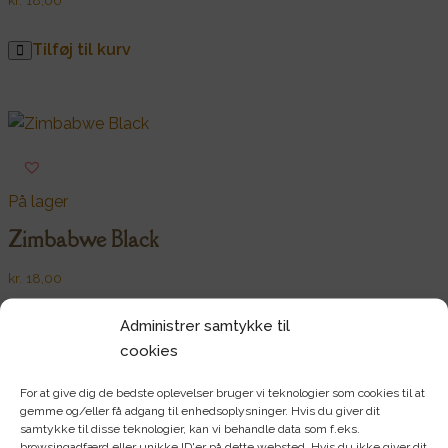
Tilføj til kurv
På lager
Zimbabwe Black
kr.
18,00
Administrer samtykke til
Tilføj til kurv
cookies
For at give dig de bedste oplevelser bruger vi teknologier som cookies til at
gemme og/eller få adgang til enhedsoplysninger. Hvis du giver dit
samtykke til disse teknologier, kan vi behandle data som f.eks.
browsingadfærd eller unikke ID'er på dette websted. Hvis du ikke giver dit