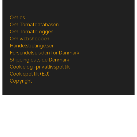
Om os
Om Tomatdatabasen
Om Tomatbloggen
Om webshoppen
Handelsbetingelser
Forsendelse uden for Danmark
Shipping outside Denmark
Cookie og -privatlivspolitik
Cookiepolitik (EU)
Copyright