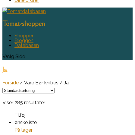
Dine ordrer
Tomat-shoppen
Shoppen
Bloggen
Databasen
Vælg Side
Ja
Forside
/ Vare Bør knibes / Ja
Viser 285 resultater
Tilføj
ønskeliste
På lager