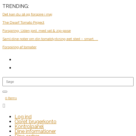
TRENDING:
Det kan du så og forspire i maj
The Dwarf Tomato Project
Forspiring: Uden jord, med vat & zip-pose
Saml dine noter om din tomatdyrkning eet sted – smart, ...
Forspiring af tomater
0 Items

Log ind
Opret brugerkonto
Kontrolpanel
Dine informationer