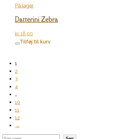
På lager
Datterini Zebra
kr.
18,00
Tilføj til kurv
1
2
3
4
…
10
11
12
→
Søg
Søg