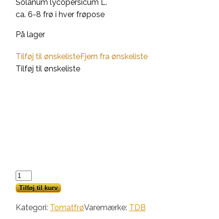
Solanum lycopersicum L.
ca. 6-8 frø i hver frøpose
På lager
Tilføj til ønskeliste
Fjern fra ønskeliste
Tilføj til ønskeliste
Ambrosia
Red
Tilføj til kurv
antal
Kategori:
Tomatfrø
Varemærke:
TDB