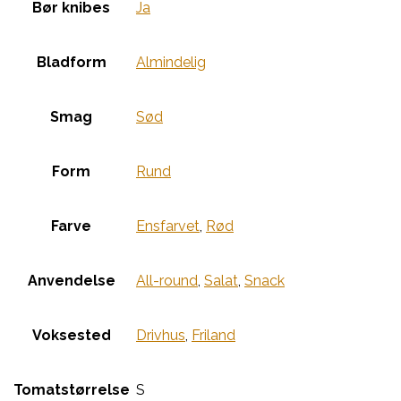
Bør knibes
Ja
Bladform
Almindelig
Smag
Sød
Form
Rund
Farve
Ensfarvet
,
Rød
Anvendelse
All-round
,
Salat
,
Snack
Voksested
Drivhus
,
Friland
Tomatstørrelse
S