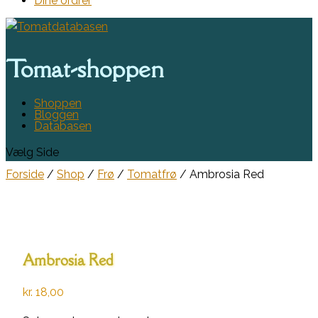
Dine ordrer
Tomat-shoppen
Shoppen
Bloggen
Databasen
Vælg Side
Forside
/
Shop
/
Frø
/
Tomatfrø
/ Ambrosia Red
Ambrosia Red
kr.
18,00