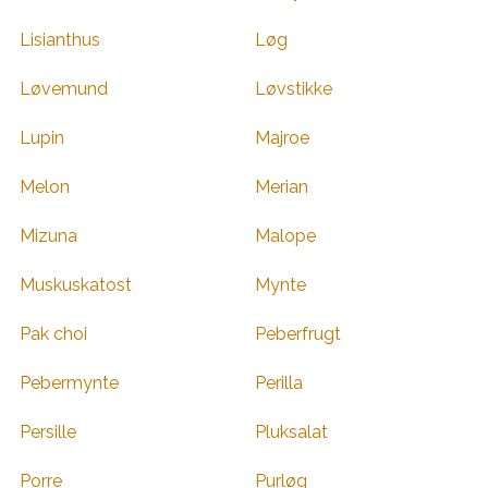
Lisianthus
Løg
Løvemund
Løvstikke
Lupin
Majroe
Melon
Merian
Mizuna
Malope
Muskuskatost
Mynte
Pak choi
Peberfrugt
Pebermynte
Perilla
Persille
Pluksalat
Porre
Purløg