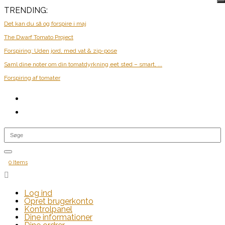
TRENDING:
Det kan du så og forspire i maj
The Dwarf Tomato Project
Forspiring: Uden jord, med vat & zip-pose
Saml dine noter om din tomatdyrkning eet sted – smart, ...
Forspiring af tomater
0 Items

Log ind
Opret brugerkonto
Kontrolpanel
Dine informationer