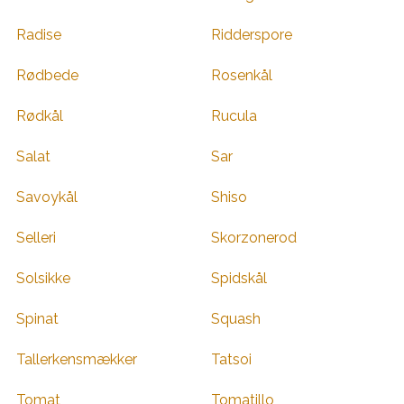
Radise
Ridderspore
Rødbede
Rosenkål
Rødkål
Rucula
Salat
Sar
Savoykål
Shiso
Selleri
Skorzonerod
Solsikke
Spidskål
Spinat
Squash
Tallerkensmækker
Tatsoi
Tomat
Tomatillo