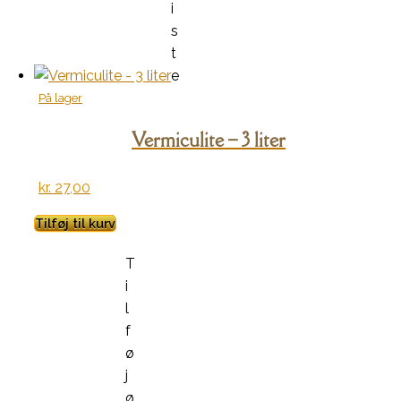
i
s
t
e
På lager
Vermiculite – 3 liter
kr.
27,00
Tilføj til kurv
T
i
l
f
ø
j
ø