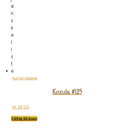
ø
n
s
k
e
l
i
s
t
e
Kun én tilbage
Kozula #125
kr.
18,00
Tilføj til kurv