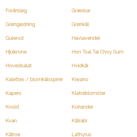
Forårsløg
Græskar
Grøngødning
Grønkål
Gulerod
Havlavendel
Hjulkrone
Hon Tsai Tai Choy Sum
Hovedsalat
Hvidkål
Kalettes / blomkålsspirer
Kiwano
Kapers
Klatreblomster
Knold
Koriander
Kvan
Kålrabi
Kålroe
Lathyrus