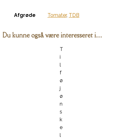
Afgrøde
Tomater
,
TDB
Du kunne også være interesseret i…
T
i
l
f
ø
j
ø
n
s
k
e
l