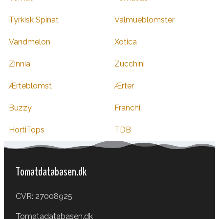
Tyrkisk Spinat
Valmueblomster
Vandmelon
Xotica
Zinnia
Zucchini
Ærteblomst
Ærter
Buzzy
Franchi
HortiTops
TDB
Tomatdatabasen.dk
CVR: 27008925
Tomatadatabasen.dk