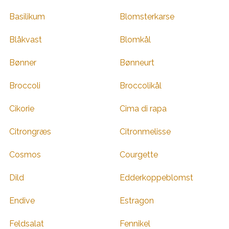
Basilikum
Blomsterkarse
Blåkvast
Blomkål
Bønner
Bønneurt
Broccoli
Broccolikål
Cikorie
Cima di rapa
Citrongræs
Citronmelisse
Cosmos
Courgette
Dild
Edderkoppeblomst
Endive
Estragon
Feldsalat
Fennikel