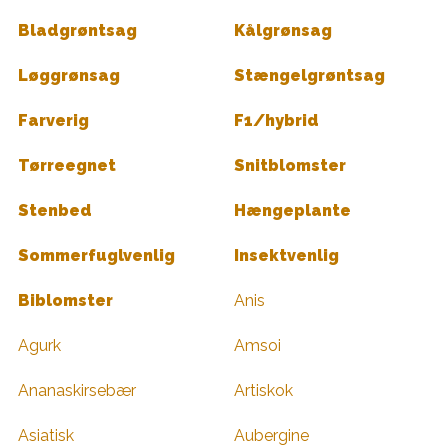
Bladgrøntsag
Kålgrønsag
Løggrønsag
Stængelgrøntsag
Farverig
F1/hybrid
Tørreegnet
Snitblomster
Stenbed
Hængeplante
Sommerfuglvenlig
Insektvenlig
Biblomster
Anis
Agurk
Amsoi
Ananaskirsebær
Artiskok
Asiatisk
Aubergine