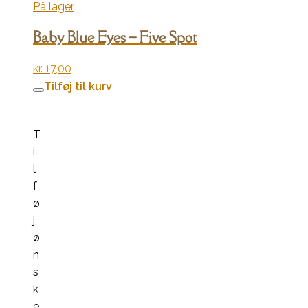
På lager
Baby Blue Eyes – Five Spot
kr.
17,00
Tilføj til kurv
T
i
l
f
ø
j
ø
n
s
k
e