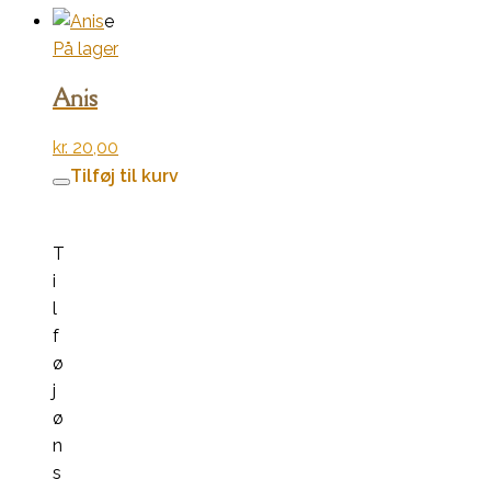
e
På lager
Anis
kr.
20,00
Tilføj til kurv
T
i
l
f
ø
j
ø
n
s