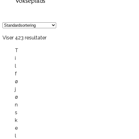
vokseplads
Viser 423 resultater
T
i
l
f
ø
j
ø
n
s
k
e
l