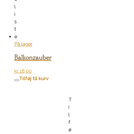
l
i
s
t
e
På lager
Balkonzauber
kr.
18,00
Tilføj til kurv
T
i
l
f
ø