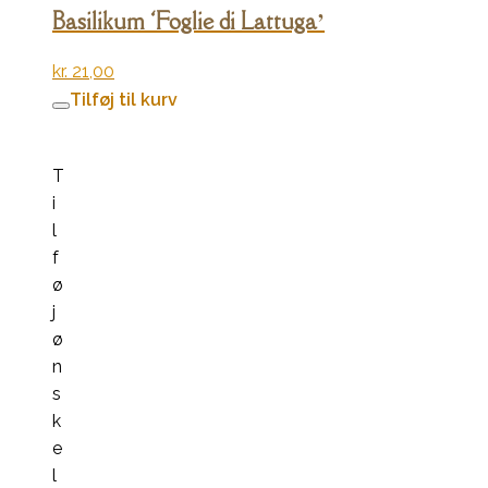
Basilikum ‘Foglie di Lattuga’
kr.
21,00
Tilføj til kurv
T
i
l
f
ø
j
ø
n
s
k
e
l