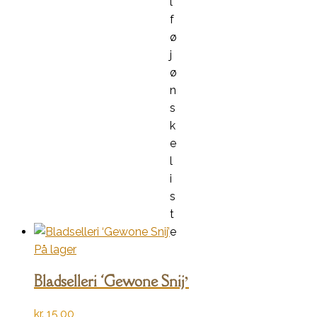
l
f
ø
j
ø
n
s
k
e
l
i
s
t
e
På lager
Bladselleri ‘Gewone Snij’
kr.
15,00