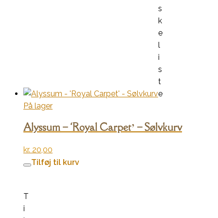
s
k
e
l
i
s
t
e
På lager
Alyssum – ‘Royal Carpet’ – Sølvkurv
kr.
20,00
Tilføj til kurv
T
i