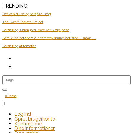
TRENDING:
Det kan du så og forspire i maj
The Dwarf Tomato Project
Forspiring: Uden jord, med vat & zip-pose
Saml dine noter om din tomatdyrkning eet sted – smart, ...
Forspiring af tomater
0 Items

Log ind
Opret brugerkonto
Kontrolpanel
Dine informationer