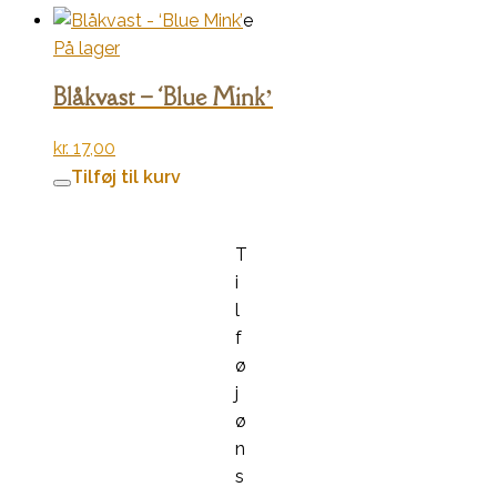
e
På lager
Blåkvast – ‘Blue Mink’
kr.
17,00
Tilføj til kurv
T
i
l
f
ø
j
ø
n
s