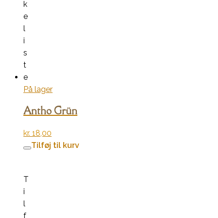
k
e
l
i
s
t
e
På lager
Antho Grün
kr.
18,00
Tilføj til kurv
T
i
l
f