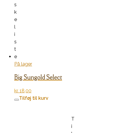
s
k
e
l
i
s
t
e
På lager
Big Sungold Select
kr.
18,00
Tilføj til kurv
T
i