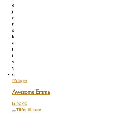
ø
j
ø
n
s
k
e
l
i
s
t
e
På lager
Awesome Emma
kr.
20,00
Tilføj til kurv