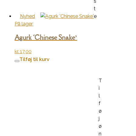
s
t
Nyhed
e
På lager
Agurk ‘Chinese Snake’
kr.
17,00
Tilføj til kurv
T
i
l
f
ø
j
ø
n