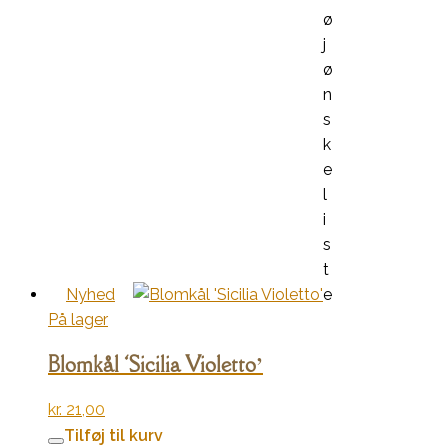
ø
j
ø
n
s
k
e
l
i
s
t
Nyhed
e
På lager
Blomkål ‘Sicilia Violetto’
kr.
21,00
Tilføj til kurv