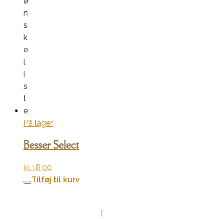
ø
n
s
k
e
l
i
s
t
e
På lager
Besser Select
kr.
18,00
Tilføj til kurv
T