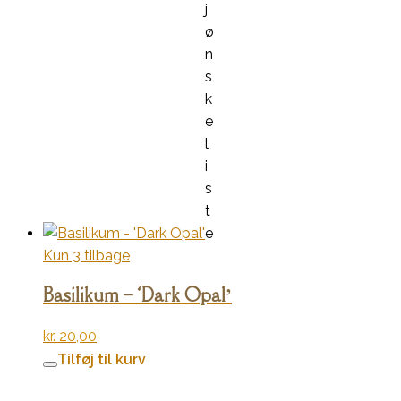
j
ø
n
s
k
e
l
i
s
t
e
Kun 3 tilbage
Basilikum – ‘Dark Opal’
kr.
20,00
Tilføj til kurv