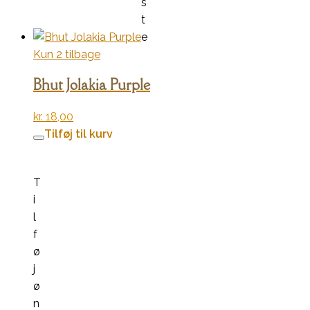
s
t
e
Kun 2 tilbage
Bhut Jolakia Purple
kr.
18,00
Tilføj til kurv
T
i
l
f
ø
j
ø
n