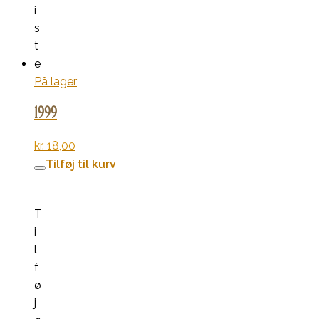
i
s
t
e
På lager
1999
kr.
18,00
Tilføj til kurv
T
i
l
f
ø
j