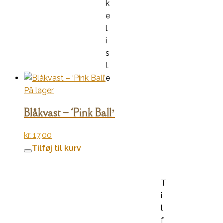
k
e
l
i
s
t
e
På lager
Blåkvast – ‘Pink Ball’
kr.
17,00
Tilføj til kurv
T
i
l
f