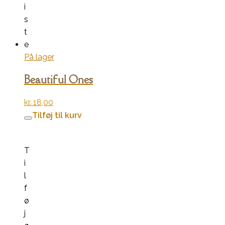
i
s
t
e
På lager
Beautiful Ones
kr.
18,00
Tilføj til kurv
T
i
l
f
ø
j