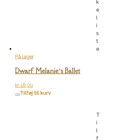
k
e
l
i
s
t
e
På lager
Dwarf Melanie’s Ballet
kr.
18,00
Tilføj til kurv
T
i
l
f