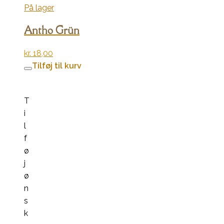
På lager
Antho Grün
kr.
18,00
Tilføj til kurv
T
i
l
f
ø
j
ø
n
s
k