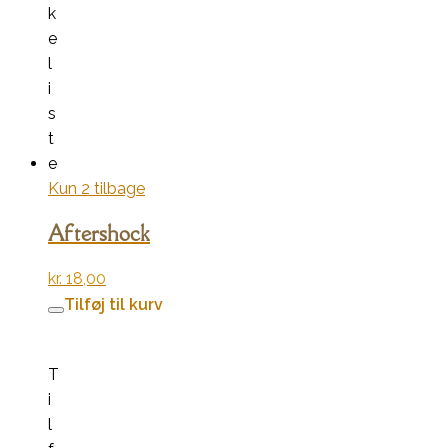
k
e
l
i
s
t
e
Kun 2 tilbage
Aftershock
kr.
18,00
Tilføj til kurv
T
i
l