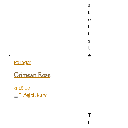
s
k
e
l
i
s
t
e
På lager
Crimean Rose
kr.
18,00
Tilføj til kurv
T
i