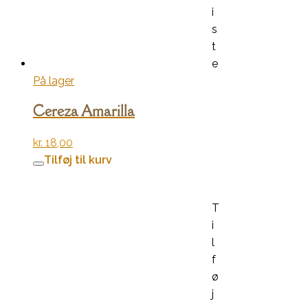
i
s
t
e
På lager
Cereza Amarilla
kr.
18,00
Tilføj til kurv
T
i
l
f
ø
j