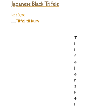
Japanese Black Trifele
kr.
18,00
Tilføj til kurv
T
i
l
f
ø
j
ø
n
s
k
e
l