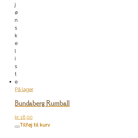
j
ø
n
s
k
e
l
i
s
t
e
På lager
Bundaberg Rumball
kr.
18,00
Tilføj til kurv