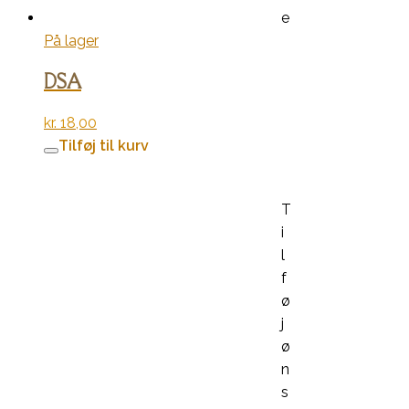
e
På lager
DSA
kr.
18,00
Tilføj til kurv
T
i
l
f
ø
j
ø
n
s