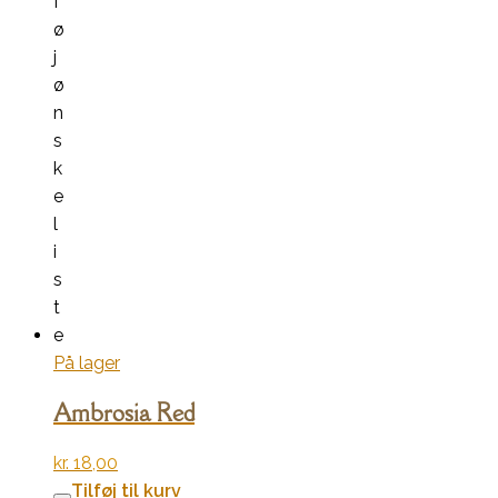
f
ø
j
ø
n
s
k
e
l
i
s
t
e
På lager
Ambrosia Red
kr.
18,00
Tilføj til kurv