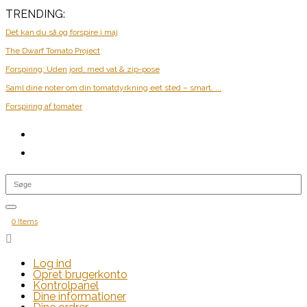
TRENDING:
Det kan du så og forspire i maj
The Dwarf Tomato Project
Forspiring: Uden jord, med vat & zip-pose
Saml dine noter om din tomatdyrkning eet sted – smart, ...
Forspiring af tomater
0 Items

Log ind
Opret brugerkonto
Kontrolpanel
Dine informationer