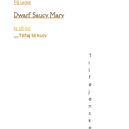
På lager
Dwarf Saucy Mary
kr.
18,00
Tilføj til kurv
T
i
l
f
ø
j
ø
n
s
k
e