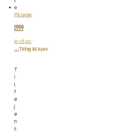
t
e
På lager
1999
kr.
18,00
Tilføj til kurv
T
i
l
f
ø
j
ø
n
s