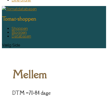
Dine ordrer
Tomat-shoppen
Shoppen
Bloggen
Databasen
Vælg Side
Mellem
DTM =70-84 dage