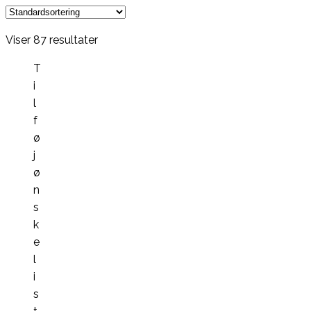
Viser 87 resultater
T
i
l
f
ø
j
ø
n
s
k
e
l
i
s