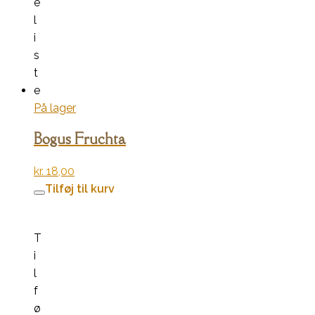
e
l
i
s
t
e
På lager
Bogus Fruchta
kr.
18,00
Tilføj til kurv
T
i
l
f
ø