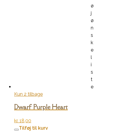
ø
j
ø
n
s
k
e
l
i
s
t
e
Kun 2 tilbage
Dwarf Purple Heart
kr.
18,00
Tilføj til kurv