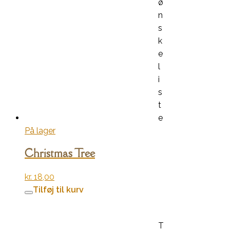
ø
n
s
k
e
l
i
s
t
e
På lager
Christmas Tree
kr.
18,00
Tilføj til kurv
T