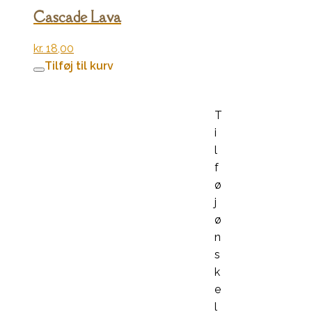
Cascade Lava
kr.
18,00
Tilføj til kurv
T
i
l
f
ø
j
ø
n
s
k
e
l