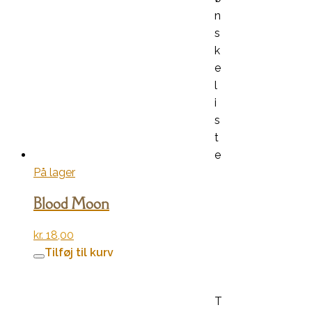
n
s
k
e
l
i
s
t
e
På lager
Blood Moon
kr.
18,00
Tilføj til kurv
T