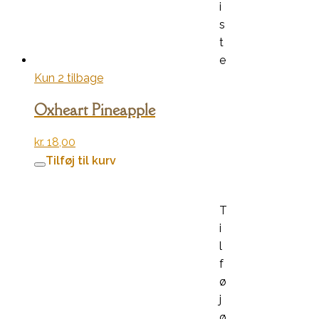
i
s
t
e
Kun 2 tilbage
Oxheart Pineapple
kr.
18,00
Tilføj til kurv
T
i
l
f
ø
j
ø