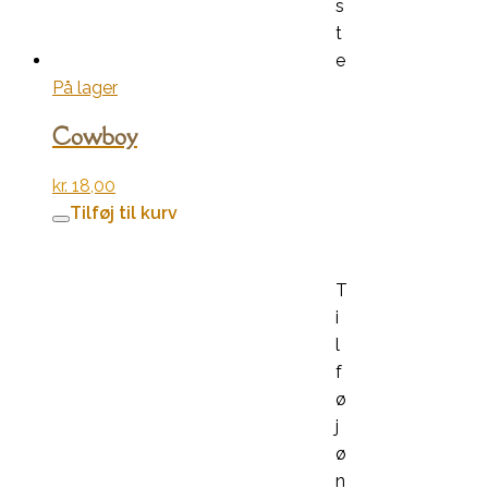
s
t
e
På lager
Cowboy
kr.
18,00
Tilføj til kurv
T
i
l
f
ø
j
ø
n