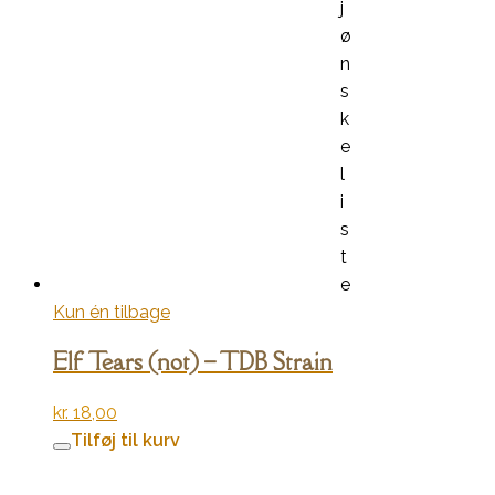
j
ø
n
s
k
e
l
i
s
t
e
Kun én tilbage
Elf Tears (not) – TDB Strain
kr.
18,00
Tilføj til kurv