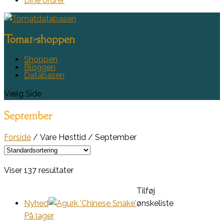
Dine ordrer
Tomat-shoppen
Shoppen
Bloggen
Databasen
Vælg Side
September
Forside
/ Vare Høsttid / September
Viser 137 resultater
Tilføj
Nyhed
ønskeliste
På lager