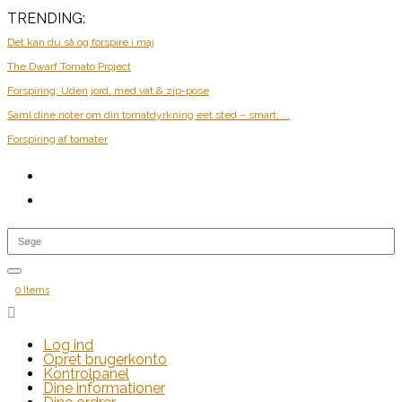
TRENDING:
Det kan du så og forspire i maj
The Dwarf Tomato Project
Forspiring: Uden jord, med vat & zip-pose
Saml dine noter om din tomatdyrkning eet sted – smart, ...
Forspiring af tomater
0 Items

Log ind
Opret brugerkonto
Kontrolpanel
Dine informationer