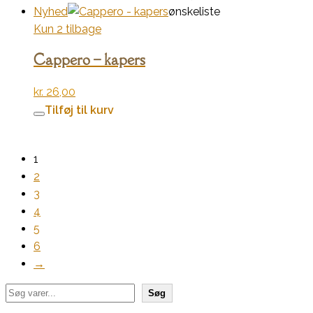
Nyhed
ønskeliste
Kun 2 tilbage
Cappero – kapers
kr.
26,00
Tilføj til kurv
1
2
3
4
5
6
→
Søg
Søg