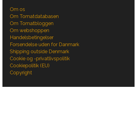
Om os
Om Tomatdatabasen
Om Tomatbloggen
Om webshoppen
Handelsbetingelser
Forsendelse uden for Danmark
Shipping outside Denmark
Cookie og -privatlivspolitik
Cookiepolitik (EU)
Copyright