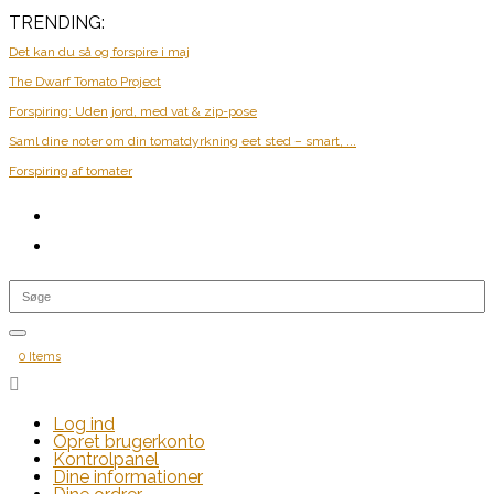
TRENDING:
Det kan du så og forspire i maj
The Dwarf Tomato Project
Forspiring: Uden jord, med vat & zip-pose
Saml dine noter om din tomatdyrkning eet sted – smart, ...
Forspiring af tomater
0 Items

Log ind
Opret brugerkonto
Kontrolpanel
Dine informationer