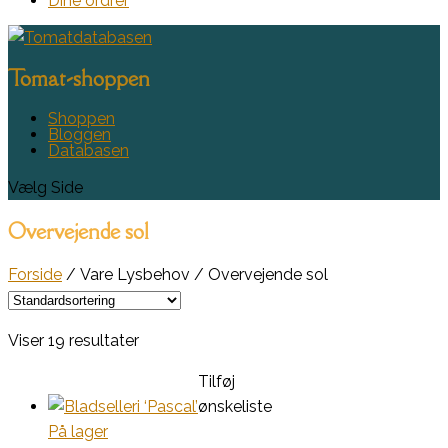
Dine ordrer
Tomat-shoppen
Shoppen
Bloggen
Databasen
Vælg Side
Overvejende sol
Forside
/ Vare Lysbehov / Overvejende sol
Viser 19 resultater
Tilføj
ønskeliste
På lager