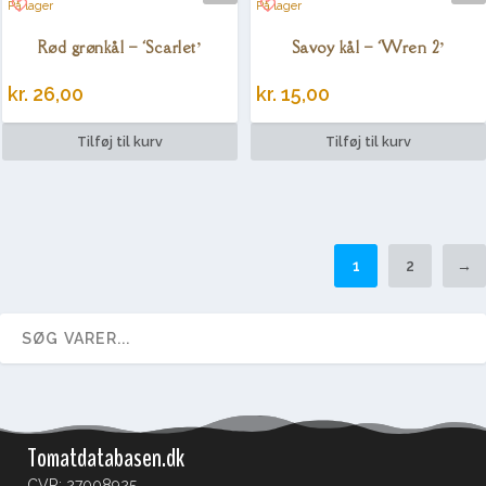
På lager
På lager
Rød grønkål – ‘Scarlet’
Savoy kål – ‘Wren 2’
kr.
26,00
kr.
15,00
Tilføj til kurv
Tilføj til kurv
1
2
→
Tomatdatabasen.dk
CVR: 27008925