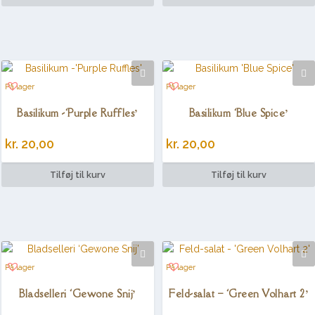
På lager
På lager
Basilikum -‘Purple Ruffles’
Basilikum ‘Blue Spice’
kr.
20,00
kr.
20,00
Tilføj til kurv
Tilføj til kurv
På lager
På lager
Bladselleri ‘Gewone Snij’
Feld-salat – ‘Green Volhart 2’