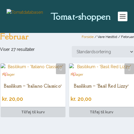
Tomat-shoppen
Februar
Forside
/ Vare Høsttid / Februar
Viser 27 resultater
På lager
På lager
Basilikum – ‘Italiano Classico’
Basilikum – ‘Basil Red Lizzy’
kr.
20,00
kr.
20,00
Tilføj til kurv
Tilføj til kurv