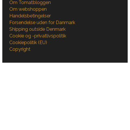
Om Tomatbloggen
Om webshoppen
Handelsbetingelser
Forsendelse uden for Danmark
Shipping outside Denmark
Cookie og -privatlivspolitik
Cookiepolitik (EU)
Copyright