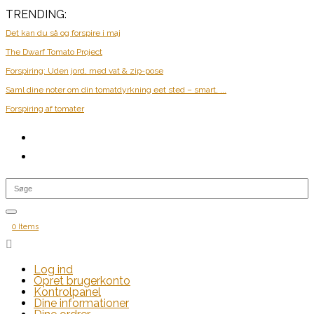
TRENDING:
Det kan du så og forspire i maj
The Dwarf Tomato Project
Forspiring: Uden jord, med vat & zip-pose
Saml dine noter om din tomatdyrkning eet sted – smart, ...
Forspiring af tomater
0 Items

Log ind
Opret brugerkonto
Kontrolpanel
Dine informationer