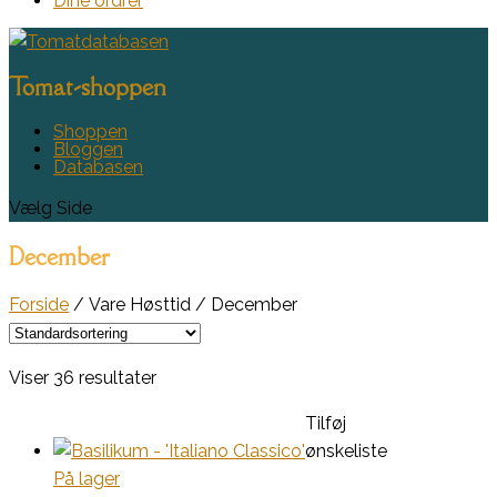
Dine ordrer
Tomat-shoppen
Shoppen
Bloggen
Databasen
Vælg Side
December
Forside
/ Vare Høsttid / December
Viser 36 resultater
Tilføj
ønskeliste
På lager