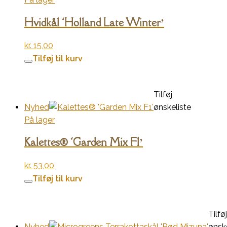
Hvidkål ‘Holland Late Winter’
kr.
15,00
Tilføj til kurv
Tilføj
Nyhed
ønskeliste
På lager
Kalettes® ‘Garden Mix F1’
kr.
53,00
Tilføj til kurv
Tilføj
Nyhed
ønske