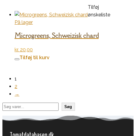
Tilføj
ønskeliste
På lager
Microgreens, Schweizisk chard
kr.
20,00
Tilføj til kurv
1
2
→
Søg
Søg
Tomatdatabasen.dk