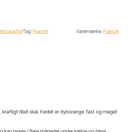
øntsagsfrø
Tag:
Franchi
Varemærke:
Franchi
 kraftigt rillet skal. Kødet er dyborange, fast og meget
 kan lagres i flere måneder under kølige og tørre