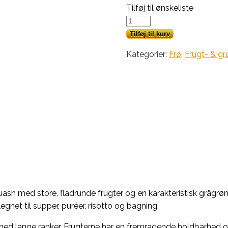
Tilføj til ønskeliste
Græskar,
Zucca
Tilføj til kurv
marina
Kategorier:
Frø
,
Frugt- & gr
di
Chioggia
antal
uash med store, fladrunde frugter og en karakteristisk grågrøn,
net til supper, puréer, risotto og bagning.
med lange ranker. Frugterne har en fremragende holdbarhed og