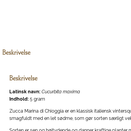
Beskrivelse
Beskrivelse
Latinsk navn:
Cucurbita maxima
Indhold:
5 gram
Zucca Marina di Chioggia er en klassisk italiensk vintersq
smagfuldt med en let sødme, som gør sorten særligt veleg
Sorten er sen og højtydende og danner kraftige planter 