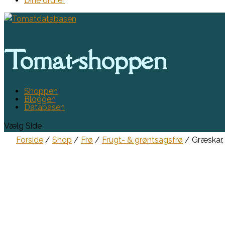
Dine ordrer
Tomat-shoppen
Shoppen
Bloggen
Databasen
Vælg Side
Forside
/
Shop
/
Frø
/
Frugt- & grøntsagsfrø
/ Græskar,