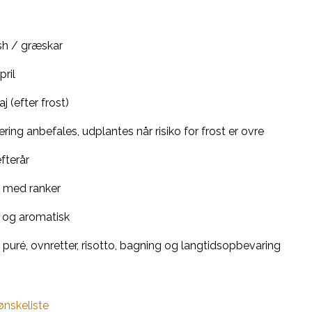
sh / græskar
ril
j (efter frost)
ering anbefales, udplantes når risiko for frost er ovre
terår
e med ranker
d og aromatisk
 puré, ovnretter, risotto, bagning og langtidsopbevaring
 ønskeliste