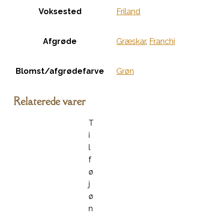
Voksested
Friland
Afgrøde
Græskar
,
Franchi
Blomst/afgrødefarve
Grøn
Relaterede varer
T
i
l
f
ø
j
ø
n