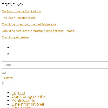
TRENDING:
Det kan du så og forspire i maj
The Dwarf Tomato Project
Forspiring: Uden jord, med vat & zip-pose
Saml dine noter om din tomatdyrkning eet sted – smart, ...
Forspiring af tomater
0 Items

Log ind
Opret brugerkonto
Kontrolpanel
Dine informationer