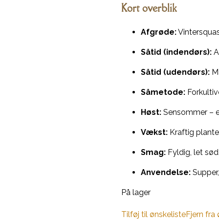
Kort overblik
Afgrøde:
Vintersqua
Såtid (indendørs):
Ap
Såtid (udendørs):
Ma
Såmetode:
Forkultiv
Høst:
Sensommer – ef
Vækst:
Kraftig plant
Smag:
Fyldig, let sø
Anvendelse:
Supper,
På lager
Tilføj til ønskeliste
Fjern fra