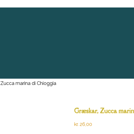
 Zucca marina di Chioggia
Græskar, Zucca marin
kr.
26,00