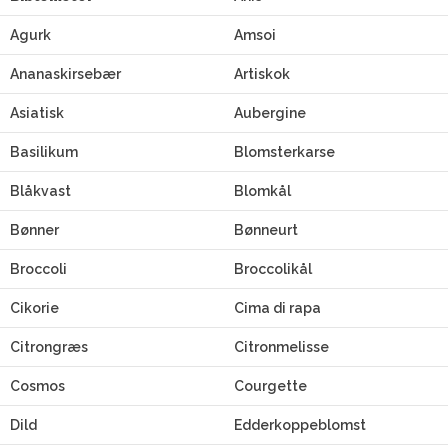
Agurk
Amsoi
Ananaskirsebær
Artiskok
Asiatisk
Aubergine
Basilikum
Blomsterkarse
Blåkvast
Blomkål
Bønner
Bønneurt
Broccoli
Broccolikål
Cikorie
Cima di rapa
Citrongræs
Citronmelisse
Cosmos
Courgette
Dild
Edderkoppeblomst