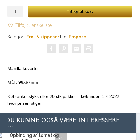
e
r
Frøpose
Tilføj til kurv
v
antal
a
Tilføj til ønskeliste
l
:
Kategori:
Frø- & zipposer
Tag:
Frøpose
k
r
.
Manilla kuverter
2
,
Mål : 98x67mm
0
0
Køb enkeltstyks eller 20 stk pakke – køb inden 1.4.2022 –
t
hvor prisen stiger
i
l
k
DU KUNNE OGSÅ VÆRE INTERESSERET
r
I…
.