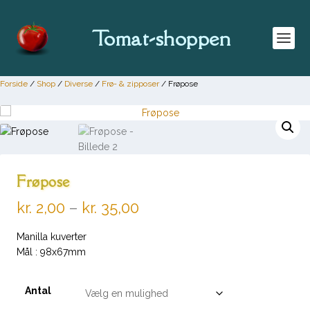
Tomat-shoppen
Forside
/
Shop
/
Diverse
/
Frø- & zipposer
/ Frøpose
Frøpose
P
kr.
2,00
–
kr.
35,00
r
i
Manilla kuverter
s
Mål : 98x67mm
i
n
Antal
t