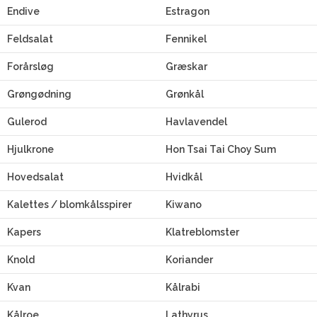
Endive
Estragon
Feldsalat
Fennikel
Forårsløg
Græskar
Grøngødning
Grønkål
Gulerod
Havlavendel
Hjulkrone
Hon Tsai Tai Choy Sum
Hovedsalat
Hvidkål
Kalettes / blomkålsspirer
Kiwano
Kapers
Klatreblomster
Knold
Koriander
Kvan
Kålrabi
Kålroe
Lathyrus