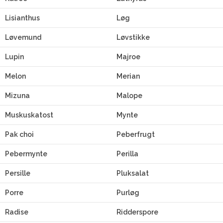
Lisianthus
Løg
Løvemund
Løvstikke
Lupin
Majroe
Melon
Merian
Mizuna
Malope
Muskuskatost
Mynte
Pak choi
Peberfrugt
Pebermynte
Perilla
Persille
Pluksalat
Porre
Purløg
Radise
Ridderspore