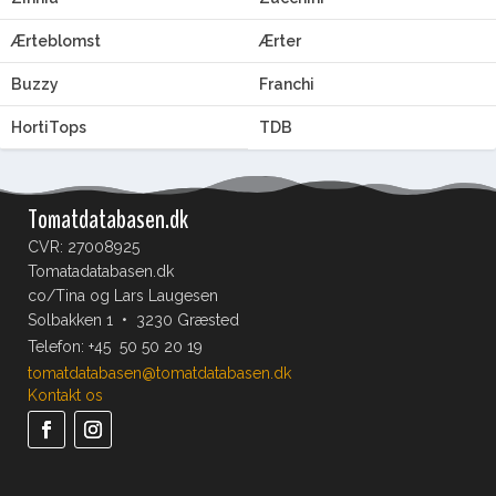
Ærteblomst
Ærter
Buzzy
Franchi
HortiTops
TDB
Tomatdatabasen.dk
CVR: 27008925
Tomatadatabasen.dk
co/Tina og Lars Laugesen
Solbakken 1 • 3230 Græsted
Telefon:
+45 50 50 20 19
tomatdatabasen@tomatdatabasen.dk
Kontakt os