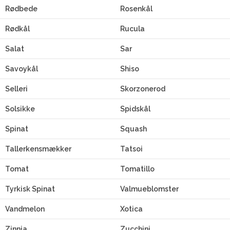
Rødbede
Rosenkål
Rødkål
Rucula
Salat
Sar
Savoykål
Shiso
Selleri
Skorzonerod
Solsikke
Spidskål
Spinat
Squash
Tallerkensmækker
Tatsoi
Tomat
Tomatillo
Tyrkisk Spinat
Valmueblomster
Vandmelon
Xotica
Zinnia
Zucchini