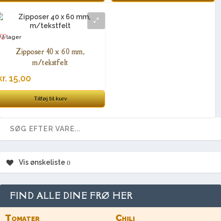
På lager
Zipposer 40 x 60 mm,
m/tekstfelt
kr.
15,00
Tilføj til kurv
Vis ønskeliste
FIND ALLE DINE FRØ HER
Tomater
Chili