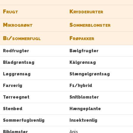
Frugt
Krydderurter
Mikrogrønt
Sommerblomster
Bi/sommerfugl
Frøpakker
Rodfrugter
Bælgfrugter
Bladgrøntsag
Kålgrønsag
Løggrønsag
Stængelgrøntsag
Farverig
F1/hybrid
Tørreegnet
Snitblomster
Stenbed
Hængeplante
Sommerfuglvenlig
Insektvenlig
Biblomster
Anis