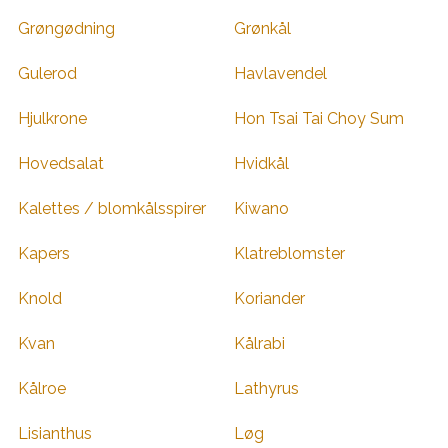
Grøngødning
Grønkål
Gulerod
Havlavendel
Hjulkrone
Hon Tsai Tai Choy Sum
Hovedsalat
Hvidkål
Kalettes / blomkålsspirer
Kiwano
Kapers
Klatreblomster
Knold
Koriander
Kvan
Kålrabi
Kålroe
Lathyrus
Lisianthus
Løg