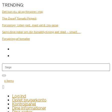
TRENDING:
Det kan du så og forspire i maj
The Dwarf Tomato Project
Forspiring: Uden jord, med vat & zip-pose
Saml dine noter om din tomatdyrkning eet sted – smart, ...
Forspiring af tomater
0 Items

Log ind
Opret brugerkonto
Kontrolpanel
Dine informationer