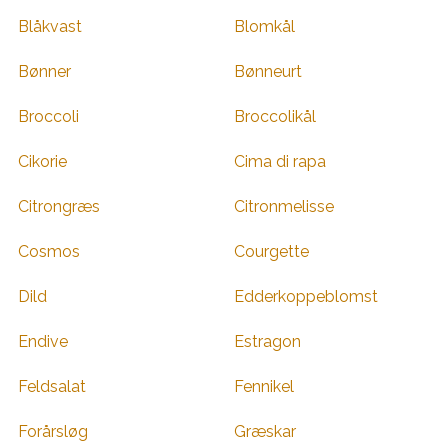
Blåkvast
Blomkål
Bønner
Bønneurt
Broccoli
Broccolikål
Cikorie
Cima di rapa
Citrongræs
Citronmelisse
Cosmos
Courgette
Dild
Edderkoppeblomst
Endive
Estragon
Feldsalat
Fennikel
Forårsløg
Græskar