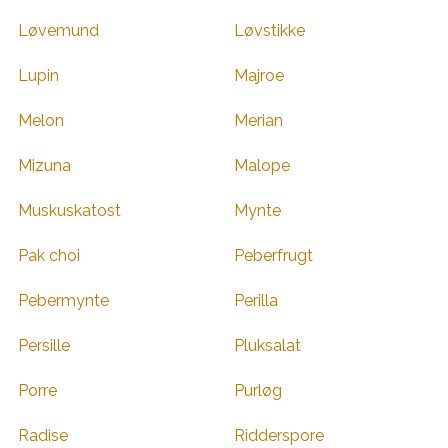
Løvemund
Løvstikke
Lupin
Majroe
Melon
Merian
Mizuna
Malope
Muskuskatost
Mynte
Pak choi
Peberfrugt
Pebermynte
Perilla
Persille
Pluksalat
Porre
Purløg
Radise
Ridderspore