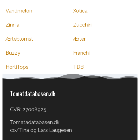
Vandmelon
Xotica
Zinnia
Zucchini
Ærteblomst
Ærter
Buzzy
Franchi
HortiTops
TDB
Tomatdatabasen.dk
CVR: 27008925
Tomatadatabasen.dk
co/Tina og Lars Laugesen