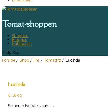
Dine ordrer
Tomat-shoppen
Shoppen
Bloggen
Databasen
Vælg Side
Forside
/
Shop
/
Frø
/
Tomatfrø
/ Lucinda
Lucinda
kr.
18,00
Solanum lycopersicum L.