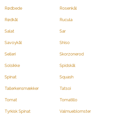
Rødbede
Rosenkål
Rødkål
Rucula
Salat
Sar
Savoykål
Shiso
Selleri
Skorzonerod
Solsikke
Spidskål
Spinat
Squash
Tallerkensmækker
Tatsoi
Tomat
Tomatillo
Tyrkisk Spinat
Valmueblomster