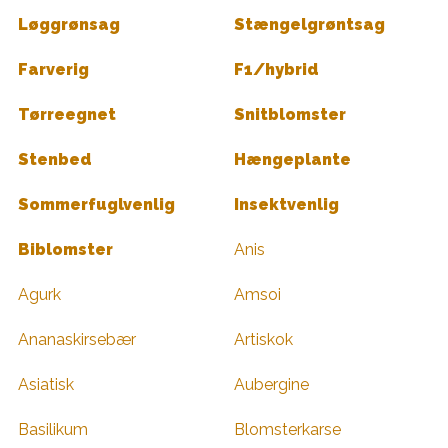
Løggrønsag
Stængelgrøntsag
Farverig
F1/hybrid
Tørreegnet
Snitblomster
Stenbed
Hængeplante
Sommerfuglvenlig
Insektvenlig
Biblomster
Anis
Agurk
Amsoi
Ananaskirsebær
Artiskok
Asiatisk
Aubergine
Basilikum
Blomsterkarse