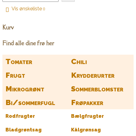
Vis ønskeliste
Kurv
Find alle dine frø her
Tomater
Chili
Frugt
Krydderurter
Mikrogrønt
Sommerblomster
Bi/sommerfugl
Frøpakker
Rodfrugter
Bælgfrugter
Bladgrøntsag
Kålgrønsag