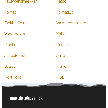
Tallerkensmækker
Tatsoi
Tomat
Tomatillo
Tyrkisk Spinat
Valmueblomster
Vandmelon
Xotica
Zinnia
Zucchini
Ærteblomst
Ærter
Buzzy
Franchi
HortiTops
TDB
Tomatdatabasen.dk