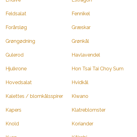
Feldsalat
Fennikel
Forårsløg
Græskar
Grøngødning
Grønkål
Gulerod
Havlavendel
Hjulkrone
Hon Tsai Tai Choy Sum
Hovedsalat
Hvidkål
Kalettes / blomkålsspirer
Kiwano
Kapers
Klatreblomster
Knold
Koriander