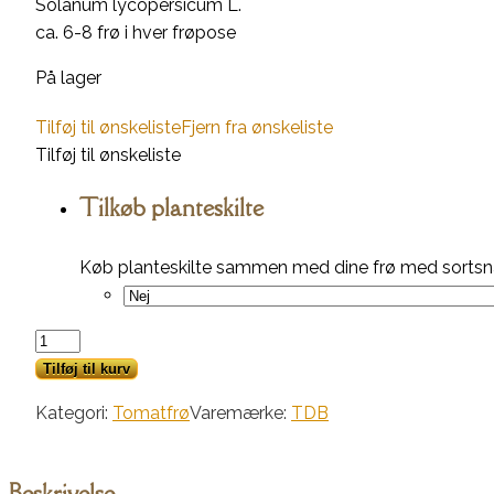
Solanum lycopersicum L.
ca. 6-8 frø i hver frøpose
På lager
Tilføj til ønskeliste
Fjern fra ønskeliste
Tilføj til ønskeliste
Tilkøb planteskilte
Køb planteskilte sammen med dine frø med sortsna
Marz
Pulcent
Tilføj til kurv
antal
Kategori:
Tomatfrø
Varemærke:
TDB
Beskrivelse