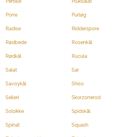
Persille
Pluksalat
Porre
Purløg
Radise
Ridderspore
Rødbede
Rosenkål
Rødkål
Rucula
Salat
Sar
Savoykål
Shiso
Selleri
Skorzonerod
Solsikke
Spidskål
Spinat
Squash