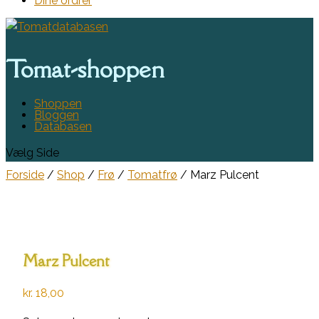
Dine ordrer
Tomat-shoppen
Shoppen
Bloggen
Databasen
Vælg Side
Forside
/
Shop
/
Frø
/
Tomatfrø
/ Marz Pulcent
Marz Pulcent
kr.
18,00