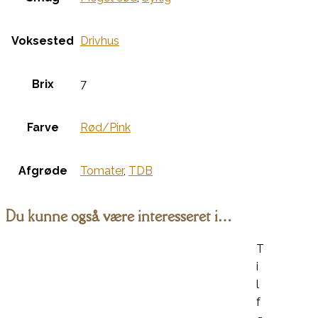
Voksested
Drivhus
Brix
7
Farve
Rød/Pink
Afgrøde
Tomater
,
TDB
Du kunne også være interesseret i…
T
i
l
f