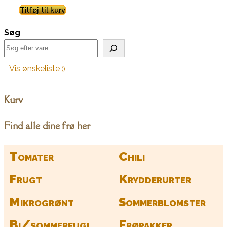
Tilføj til kurv
Søg
Vis ønskeliste
Kurv
Find alle dine frø her
Tomater
Chili
Frugt
Krydderurter
Mikrogrønt
Sommerblomster
Bi/sommerfugl
Frøpakker