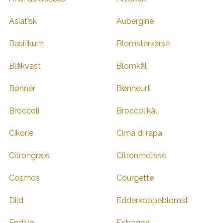
Asiatisk
Aubergine
Basilikum
Blomsterkarse
Blåkvast
Blomkål
Bønner
Bønneurt
Broccoli
Broccolikål
Cikorie
Cima di rapa
Citrongræs
Citronmelisse
Cosmos
Courgette
Dild
Edderkoppeblomst
Endive
Estragon