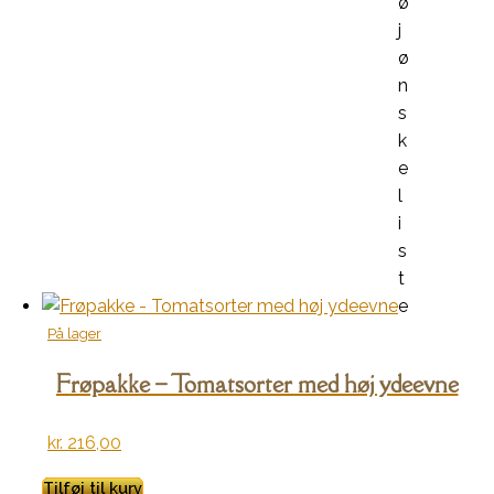
ø
j
ø
n
s
k
e
l
i
s
t
e
På lager
Frøpakke – Tomatsorter med høj ydeevne
kr.
216,00
Tilføj til kurv