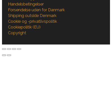
Handelsbetingelser
Forsendelse uden for Danmark
Shipping outside Denmark
Cookie og -privatlivspolitik
Cookiepolitik (EU)
Copyright