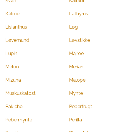
Kvan
Kålrabi
Kålroe
Lathyrus
Lisianthus
Løg
Løvemund
Løvstikke
Lupin
Majroe
Melon
Merian
Mizuna
Malope
Muskuskatost
Mynte
Pak choi
Peberfrugt
Pebermynte
Perilla