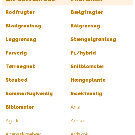
Rodfrugter
Bælgfrugter
Bladgrøntsag
Kålgrønsag
Løggrønsag
Stængelgrøntsag
Farverig
F1/hybrid
Tørreegnet
Snitblomster
Stenbed
Hængeplante
Sommerfuglvenlig
Insektvenlig
Biblomster
Anis
Agurk
Amsoi
Ananaskirsebær
Artiskok