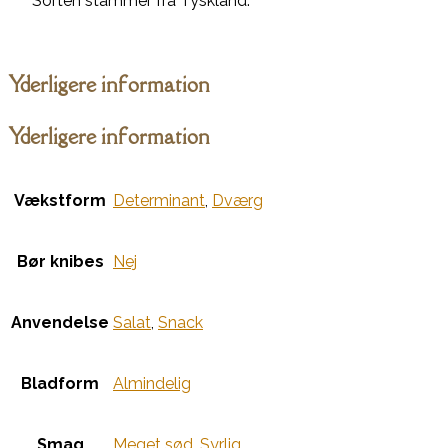
Sorten stammer fra Tyskland.
Yderligere information
Yderligere information
Vækstform
Determinant
,
Dværg
Bør knibes
Nej
Anvendelse
Salat
,
Snack
Bladform
Almindelig
Smag
Meget sød
,
Syrlig