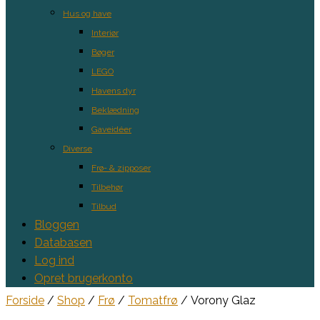
Hus og have
Interiør
Bøger
LEGO
Havens dyr
Beklædning
Gaveidéer
Diverse
Frø- & zipposer
Tilbehør
Tilbud
Bloggen
Databasen
Log ind
Opret brugerkonto
Forside
/
Shop
/
Frø
/
Tomatfrø
/ Vorony Glaz