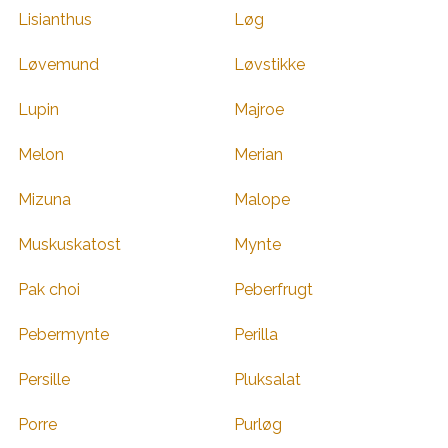
Lisianthus
Løg
Løvemund
Løvstikke
Lupin
Majroe
Melon
Merian
Mizuna
Malope
Muskuskatost
Mynte
Pak choi
Peberfrugt
Pebermynte
Perilla
Persille
Pluksalat
Porre
Purløg