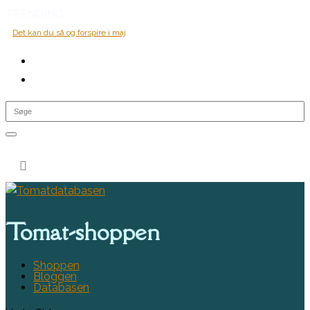
TRENDING:
Det kan du så og forspire i maj
0 Items

Tomat-shoppen
Shoppen
Bloggen
Databasen