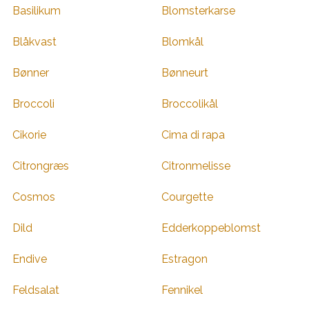
Basilikum
Blomsterkarse
Blåkvast
Blomkål
Bønner
Bønneurt
Broccoli
Broccolikål
Cikorie
Cima di rapa
Citrongræs
Citronmelisse
Cosmos
Courgette
Dild
Edderkoppeblomst
Endive
Estragon
Feldsalat
Fennikel