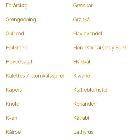
Forårsløg
Græskar
Grøngødning
Grønkål
Gulerod
Havlavendel
Hjulkrone
Hon Tsai Tai Choy Sum
Hovedsalat
Hvidkål
Kalettes / blomkålsspirer
Kiwano
Kapers
Klatreblomster
Knold
Koriander
Kvan
Kålrabi
Kålroe
Lathyrus