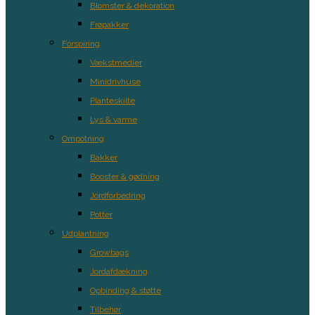
Blomster & dekoration
Frøpakker
Forspiring
Vækstmedier
Minidrivhuse
Planteskilte
Lys & varme
Ompotning
Bakker
Booster & gødning
Jordforbedring
Potter
Udplantning
Growbags
Jordafdækning
Opbinding & støtte
Tilbehør