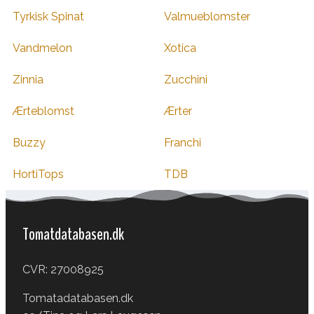
Tyrkisk Spinat
Valmueblomster
Vandmelon
Xotica
Zinnia
Zucchini
Ærteblomst
Ærter
Buzzy
Franchi
HortiTops
TDB
Tomatdatabasen.dk
CVR: 27008925
Tomatadatabasen.dk