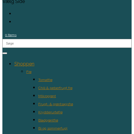
Vælg Side
0 Items
Shoppen
Frø
Tomatfrø
Chili & peberfrugt frø
Mikrogrønt
Frugt- & grøntsagsfrø
Krydderurtefrø
Bladgrøntfrø
Bi og sommerfugl