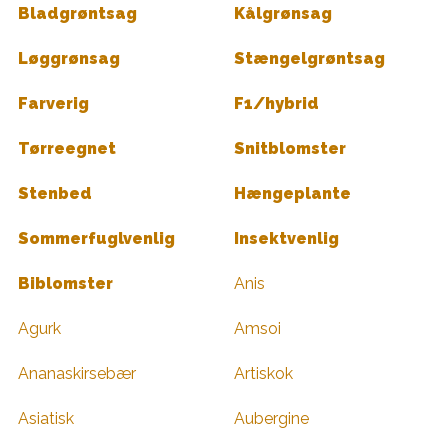
Bladgrøntsag
Kålgrønsag
Løggrønsag
Stængelgrøntsag
Farverig
F1/hybrid
Tørreegnet
Snitblomster
Stenbed
Hængeplante
Sommerfuglvenlig
Insektvenlig
Biblomster
Anis
Agurk
Amsoi
Ananaskirsebær
Artiskok
Asiatisk
Aubergine