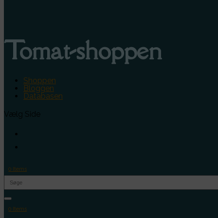
Tomat-shoppen
Shoppen
Bloggen
Databasen
Vælg Side
0 Items
0 Items