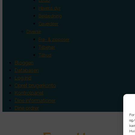
LEGO
Havens dyr
Beklædning
Gaveidéer
Diverse
Frø- & zipposer
Tilbehør
Tilbud
Bloggen
Databasen
Log ind
Opret brugerkonto
Kontrolpanel
Dine informationer
Dine ordrer
For
og/
kan
Hvi