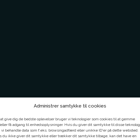
Administrer samtykke til cookies
 at give dig de bedste oplevelser bruger vi teknologier som cookies til at gemme
eller få adgang til enhedsoplysninger. Hvis du giver dit samtykke til disse teknolog
 vi behandle data som f.eks. browsingadfærd eller unikke ID'er på dette websted.
s du ikke giver dit samtykke eller trækker dit samtykke tilbage, kan det have en