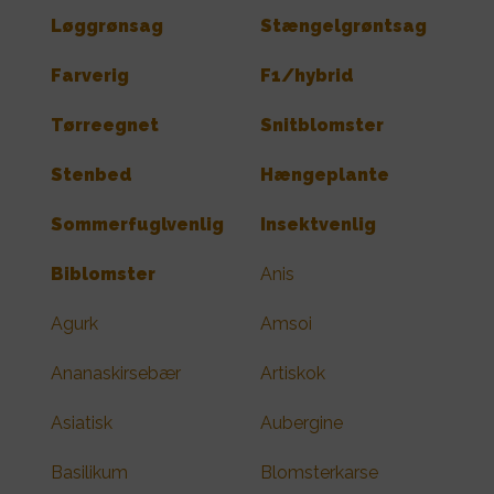
Løggrønsag
Stængelgrøntsag
Farverig
F1/hybrid
Tørreegnet
Snitblomster
Stenbed
Hængeplante
Sommerfuglvenlig
Insektvenlig
Biblomster
Anis
Agurk
Amsoi
Ananaskirsebær
Artiskok
Asiatisk
Aubergine
Basilikum
Blomsterkarse