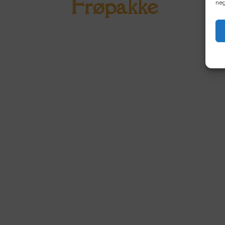
Frøpakke
neg