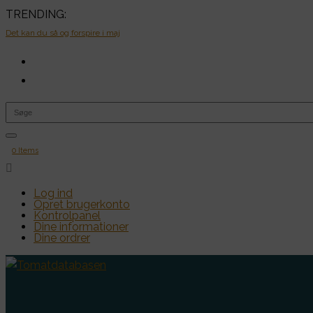
TRENDING:
Det kan du så og forspire i maj
0 Items

Log ind
Opret brugerkonto
Kontrolpanel
Dine informationer
Dine ordrer