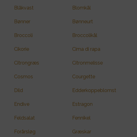
Blåkvast
Blomkål
Bønner
Bønneurt
Broccoli
Broccolikål
Cikorie
Cima di rapa
Citrongræs
Citronmelisse
Cosmos
Courgette
Dild
Edderkoppeblomst
Endive
Estragon
Feldsalat
Fennikel
Forårsløg
Græskar