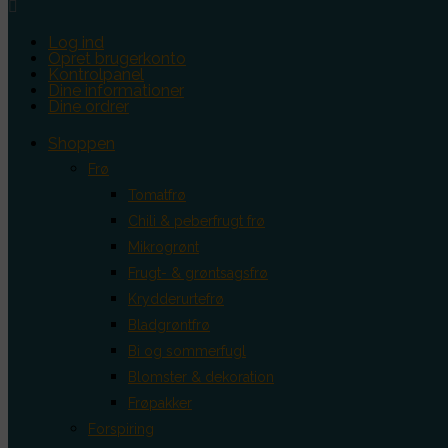

Log ind
Opret brugerkonto
Kontrolpanel
Dine informationer
Dine ordrer
Shoppen
Frø
Tomatfrø
Chili & peberfrugt frø
Mikrogrønt
Frugt- & grøntsagsfrø
Krydderurtefrø
Bladgrøntfrø
Bi og sommerfugl
Blomster & dekoration
Frøpakker
Forspiring