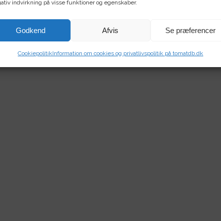
ativ indvirkning på visse funktioner og egenskaber.
Godkend
Afvis
Se præferencer
Cookiepolitik
Information om cookies og privatlivspolitik på tomatdb.dk