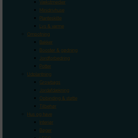
Vækstmedier
Minidrivhuse
Planteskilte
Lys & varme
Ompotning
Bakker
Booster & gødning
Jordforbedring
Potter
Udplantning
Growbags
Jordafdækning
Opbinding & støtte
Tilbehør
Hus og have
Interiør
Bøger