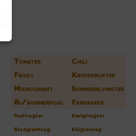
Find frø til hele din have her
Tomater
Chili
Frugt
Krydderurter
Mikrogrønt
Sommerblomster
Bi/sommerfugl
Frøpakker
Rodfrugter
Bælgfrugter
Bladgrøntsag
Kålgrønsag