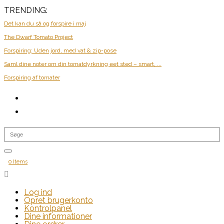
TRENDING:
Det kan du så og forspire i maj
The Dwarf Tomato Project
Forspiring: Uden jord, med vat & zip-pose
Saml dine noter om din tomatdyrkning eet sted – smart, ...
Forspiring af tomater
0 Items

Log ind
Opret brugerkonto
Kontrolpanel
Dine informationer