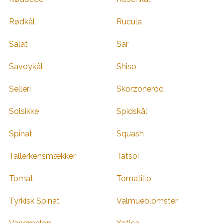
Rødkål
Rucula
Salat
Sar
Savoykål
Shiso
Selleri
Skorzonerod
Solsikke
Spidskål
Spinat
Squash
Tallerkensmækker
Tatsoi
Tomat
Tomatillo
Tyrkisk Spinat
Valmueblomster