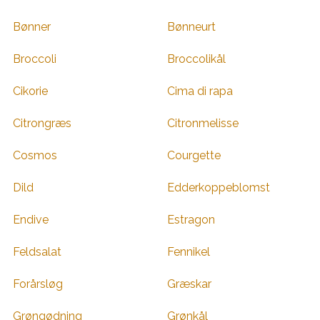
Bønner
Bønneurt
Broccoli
Broccolikål
Cikorie
Cima di rapa
Citrongræs
Citronmelisse
Cosmos
Courgette
Dild
Edderkoppeblomst
Endive
Estragon
Feldsalat
Fennikel
Forårsløg
Græskar
Grøngødning
Grønkål