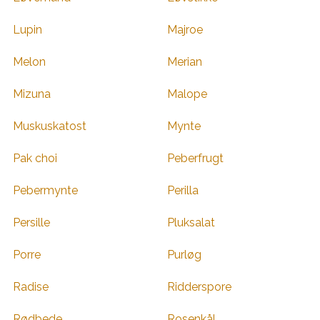
Lupin
Majroe
Melon
Merian
Mizuna
Malope
Muskuskatost
Mynte
Pak choi
Peberfrugt
Pebermynte
Perilla
Persille
Pluksalat
Porre
Purløg
Radise
Ridderspore
Rødbede
Rosenkål