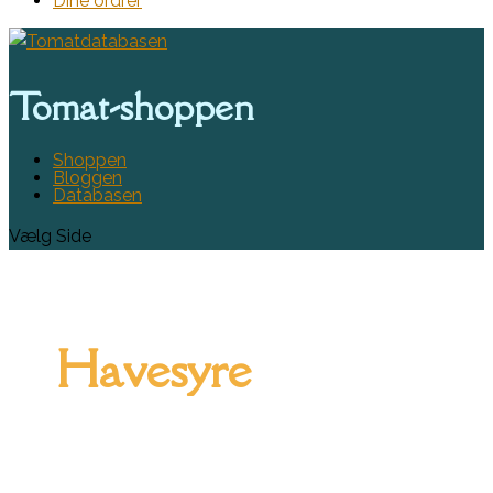
Dine ordrer
Tomat-shoppen
Shoppen
Bloggen
Databasen
Vælg Side
Havesyre