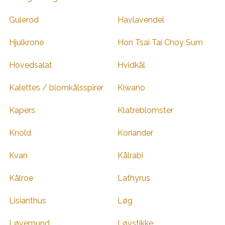
Gulerod
Havlavendel
Hjulkrone
Hon Tsai Tai Choy Sum
Hovedsalat
Hvidkål
Kalettes / blomkålsspirer
Kiwano
Kapers
Klatreblomster
Knold
Koriander
Kvan
Kålrabi
Kålroe
Lathyrus
Lisianthus
Løg
Løvemund
Løvstikke