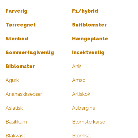
Farverig
F1/hybrid
Tørreegnet
Snitblomster
Stenbed
Hængeplante
Sommerfuglvenlig
Insektvenlig
Biblomster
Anis
Agurk
Amsoi
Ananaskirsebær
Artiskok
Asiatisk
Aubergine
Basilikum
Blomsterkarse
Blåkvast
Blomkål