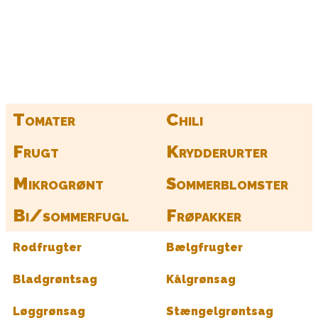
Find frø til hele din have her
Tomater
Chili
Frugt
Krydderurter
Mikrogrønt
Sommerblomster
Bi/sommerfugl
Frøpakker
Rodfrugter
Bælgfrugter
Bladgrøntsag
Kålgrønsag
Løggrønsag
Stængelgrøntsag