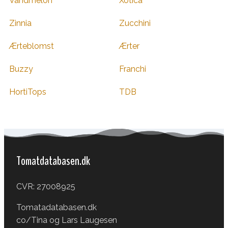
Vandmelon
Xotica
Zinnia
Zucchini
Ærteblomst
Ærter
Buzzy
Franchi
HortiTops
TDB
Tomatdatabasen.dk
CVR: 27008925
Tomatadatabasen.dk
co/Tina og Lars Laugesen