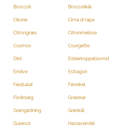
Broccoli
Broccolikål
Cikorie
Cima di rapa
Citrongræs
Citronmelisse
Cosmos
Courgette
Dild
Edderkoppeblomst
Endive
Estragon
Feldsalat
Fennikel
Forårsløg
Græskar
Grøngødning
Grønkål
Gulerod
Havlavendel