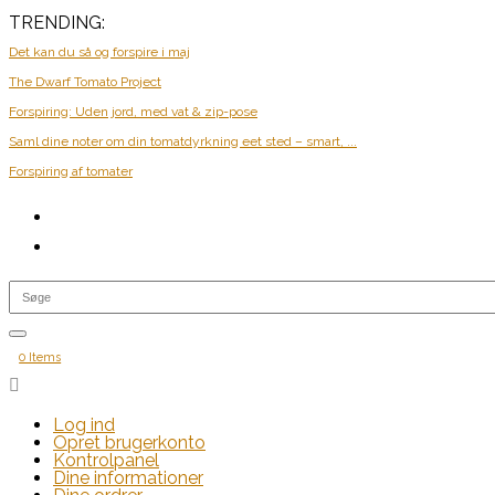
TRENDING:
Det kan du så og forspire i maj
The Dwarf Tomato Project
Forspiring: Uden jord, med vat & zip-pose
Saml dine noter om din tomatdyrkning eet sted – smart, ...
Forspiring af tomater
0 Items

Log ind
Opret brugerkonto
Kontrolpanel
Dine informationer