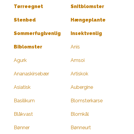
Tørreegnet
Snitblomster
Stenbed
Hængeplante
Sommerfuglvenlig
Insektvenlig
Biblomster
Anis
Agurk
Amsoi
Ananaskirsebær
Artiskok
Asiatisk
Aubergine
Basilikum
Blomsterkarse
Blåkvast
Blomkål
Bønner
Bønneurt