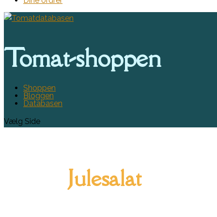
Dine ordrer
Tomat-shoppen
Shoppen
Bloggen
Databasen
Vælg Side
Julesalat