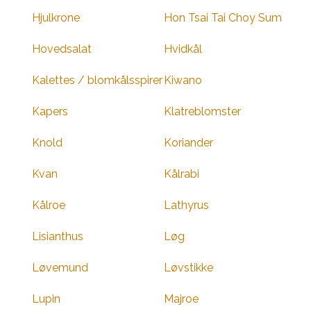
Hjulkrone
Hon Tsai Tai Choy Sum
Hovedsalat
Hvidkål
Kalettes / blomkålsspirer
Kiwano
Kapers
Klatreblomster
Knold
Koriander
Kvan
Kålrabi
Kålroe
Lathyrus
Lisianthus
Løg
Løvemund
Løvstikke
Lupin
Majroe