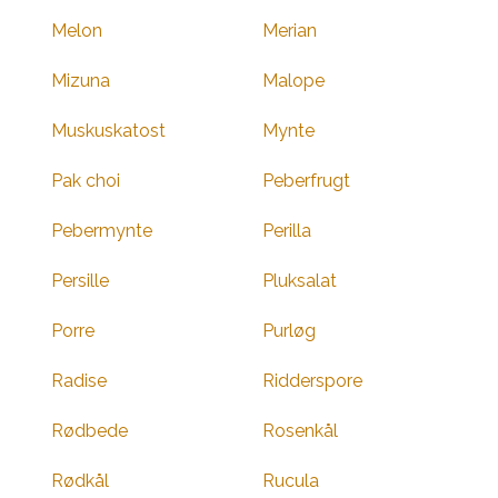
Melon
Merian
Mizuna
Malope
Muskuskatost
Mynte
Pak choi
Peberfrugt
Pebermynte
Perilla
Persille
Pluksalat
Porre
Purløg
Radise
Ridderspore
Rødbede
Rosenkål
Rødkål
Rucula