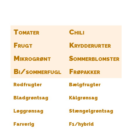
Find frø til hele din have her
Tomater
Chili
Frugt
Krydderurter
Mikrogrønt
Sommerblomster
Bi/sommerfugl
Frøpakker
Rodfrugter
Bælgfrugter
Bladgrøntsag
Kålgrønsag
Løggrønsag
Stængelgrøntsag
Farverig
F1/hybrid