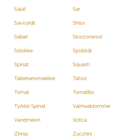
Salat
Sar
Savoykål
Shiso
Selleri
Skorzonerod
Solsikke
Spidskål
Spinat
Squash
Tallerkensmækker
Tatsoi
Tomat
Tomatillo
Tyrkisk Spinat
Valmueblomster
Vandmelon
Xotica
Zinnia
Zucchini