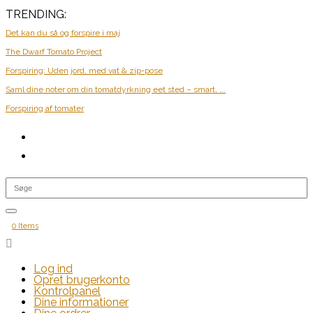
TRENDING:
Det kan du så og forspire i maj
The Dwarf Tomato Project
Forspiring: Uden jord, med vat & zip-pose
Saml dine noter om din tomatdyrkning eet sted – smart, ...
Forspiring af tomater
0 Items

Log ind
Opret brugerkonto
Kontrolpanel
Dine informationer