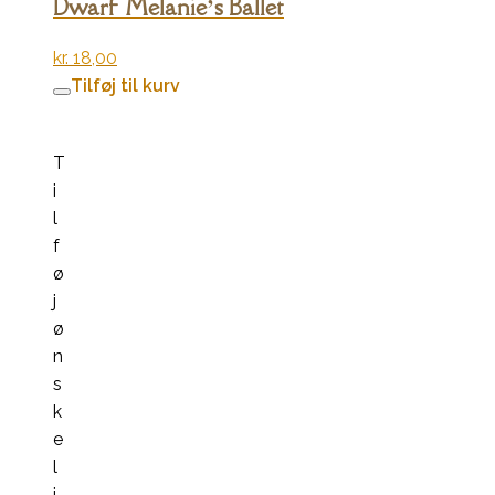
Dwarf Melanie’s Ballet
kr.
18,00
Tilføj til kurv
T
i
l
f
ø
j
ø
n
s
k
e
l
i