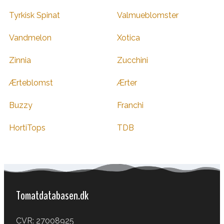
Tyrkisk Spinat
Valmueblomster
Vandmelon
Xotica
Zinnia
Zucchini
Ærteblomst
Ærter
Buzzy
Franchi
HortiTops
TDB
Tomatdatabasen.dk
CVR: 27008925