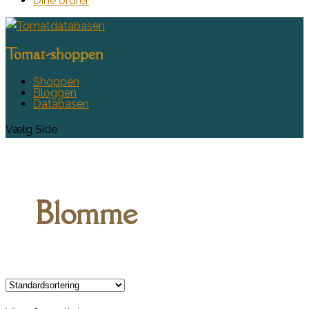
Dine ordrer
Tomat-shoppen
Shoppen
Bloggen
Databasen
Vælg Side
Blomme