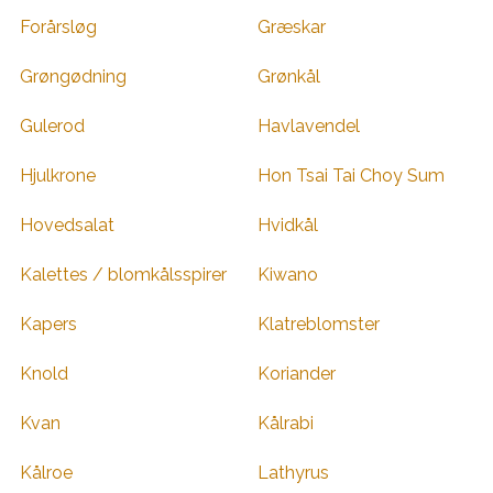
Forårsløg
Græskar
Grøngødning
Grønkål
Gulerod
Havlavendel
Hjulkrone
Hon Tsai Tai Choy Sum
Hovedsalat
Hvidkål
Kalettes / blomkålsspirer
Kiwano
Kapers
Klatreblomster
Knold
Koriander
Kvan
Kålrabi
Kålroe
Lathyrus