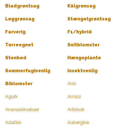
Bladgrøntsag
Kålgrønsag
Løggrønsag
Stængelgrøntsag
Farverig
F1/hybrid
Tørreegnet
Snitblomster
Stenbed
Hængeplante
Sommerfuglvenlig
Insektvenlig
Biblomster
Anis
Agurk
Amsoi
Ananaskirsebær
Artiskok
Asiatisk
Aubergine