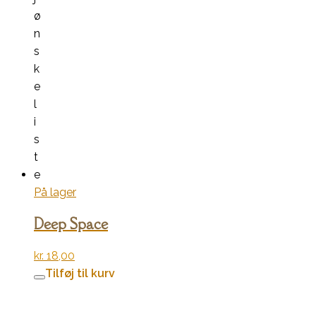
ø
n
s
k
e
l
i
s
t
e
På lager
Deep Space
kr.
18,00
Tilføj til kurv