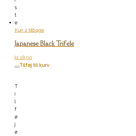
s
t
e
Kun 2 tilbage
Japanese Black Trifele
kr.
18,00
Tilføj til kurv
T
i
l
f
ø
j
ø