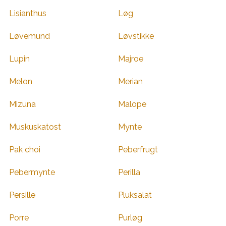
Lisianthus
Løg
Løvemund
Løvstikke
Lupin
Majroe
Melon
Merian
Mizuna
Malope
Muskuskatost
Mynte
Pak choi
Peberfrugt
Pebermynte
Perilla
Persille
Pluksalat
Porre
Purløg