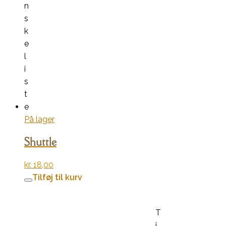
n
s
k
e
l
i
s
t
e
På lager
Shuttle
kr.
18,00
Tilføj til kurv
T
i