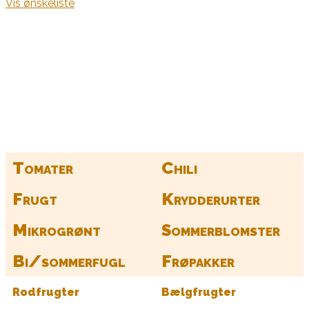
Vis ønskeliste
Kurv
Find alle dine frø her
Tomater
Chili
Frugt
Krydderurter
Mikrogrønt
Sommerblomster
Bi/sommerfugl
Frøpakker
Rodfrugter
Bælgfrugter