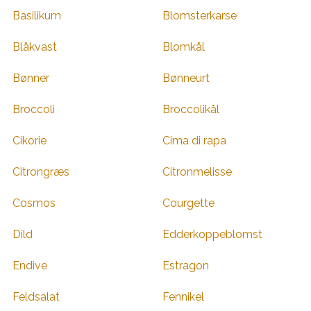
Basilikum
Blomsterkarse
Blåkvast
Blomkål
Bønner
Bønneurt
Broccoli
Broccolikål
Cikorie
Cima di rapa
Citrongræs
Citronmelisse
Cosmos
Courgette
Dild
Edderkoppeblomst
Endive
Estragon
Feldsalat
Fennikel