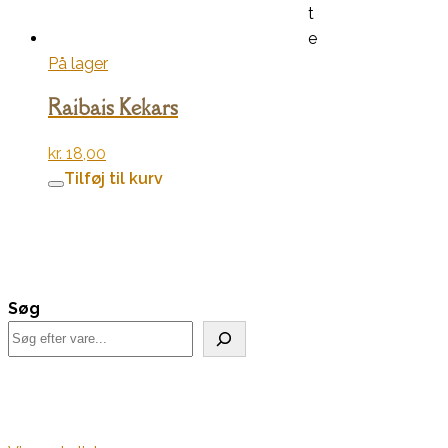
t
e
På lager
Raibais Kekars
kr.
18,00
Tilføj til kurv
Søg