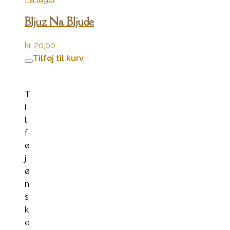
Bljuz Na Bljude
kr.
20,00
Tilføj til kurv
T
i
l
f
ø
j
ø
n
s
k
e