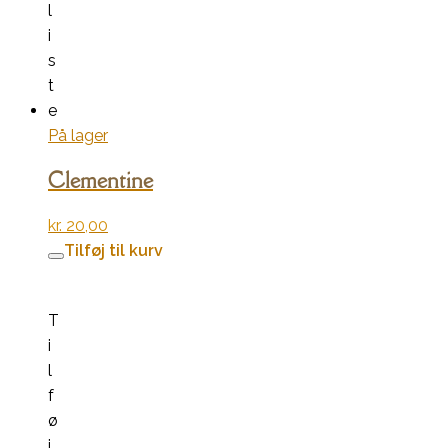
l
i
s
t
e
På lager
Clementine
kr.
20,00
Tilføj til kurv
T
i
l
f
ø
j