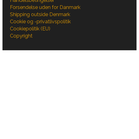
Handelsbetingelser
Forsendelse uden for Danmark
Shipping outside Denmark
Cookie og -privatlivspolitik
Cookiepolitik (EU)
Copyright