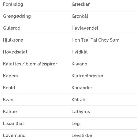
Forårsløg
Græskar
Grøngødning
Grønkål
Gulerod
Havlavendel
Hjulkrone
Hon Tsai Tai Choy Sum
Hovedsalat
Hvidkål
Kalettes / blomkålsspirer
Kiwano
Kapers
Klatreblomster
Knold
Koriander
Kvan
Kålrabi
Kålroe
Lathyrus
Lisianthus
Løg
Løvemund
Løvstikke