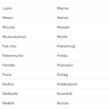
Lupin
Majroe
Melon
Merian
Mizuna
Malope
Muskuskatost
Mynte
Pak choi
Peberfrugt
Pebermynte
Perilla
Persille
Pluksalat
Porre
Purløg
Radise
Ridderspore
Rødbede
Rosenkål
Rødkål
Rucula