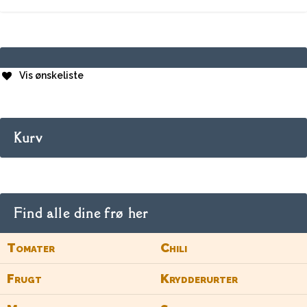
Vis ønskeliste
Kurv
Find alle dine frø her
Tomater
Chili
Frugt
Krydderurter