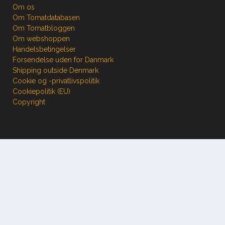
Om os
Om Tomatdatabasen
Om Tomatbloggen
Om webshoppen
Handelsbetingelser
Forsendelse uden for Danmark
Shipping outside Denmark
Cookie og -privatlivspolitik
Cookiepolitik (EU)
Copyright