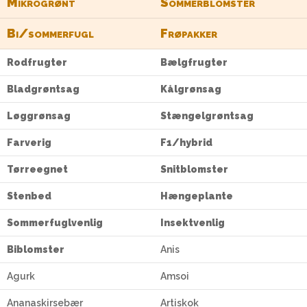
Mikrogrønt
Sommerblomster
Bi/sommerfugl
Frøpakker
Rodfrugter
Bælgfrugter
Bladgrøntsag
Kålgrønsag
Løggrønsag
Stængelgrøntsag
Farverig
F1/hybrid
Tørreegnet
Snitblomster
Stenbed
Hængeplante
Sommerfuglvenlig
Insektvenlig
Biblomster
Anis
Agurk
Amsoi
Ananaskirsebær
Artiskok