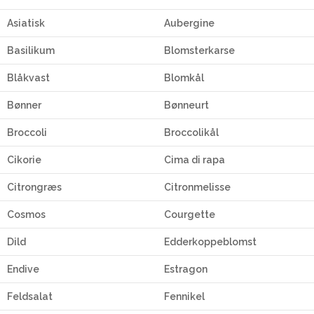
Asiatisk
Aubergine
Basilikum
Blomsterkarse
Blåkvast
Blomkål
Bønner
Bønneurt
Broccoli
Broccolikål
Cikorie
Cima di rapa
Citrongræs
Citronmelisse
Cosmos
Courgette
Dild
Edderkoppeblomst
Endive
Estragon
Feldsalat
Fennikel