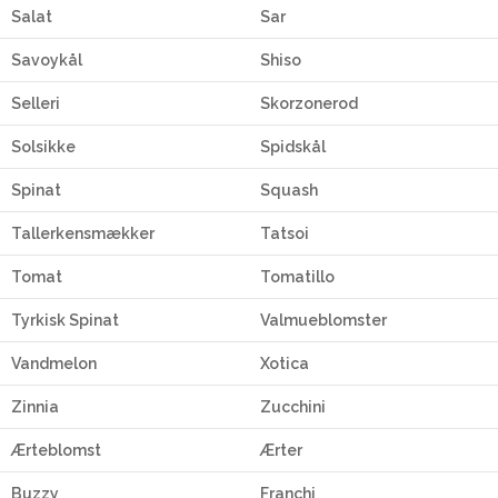
Salat
Sar
Savoykål
Shiso
Selleri
Skorzonerod
Solsikke
Spidskål
Spinat
Squash
Tallerkensmækker
Tatsoi
Tomat
Tomatillo
Tyrkisk Spinat
Valmueblomster
Vandmelon
Xotica
Zinnia
Zucchini
Ærteblomst
Ærter
Buzzy
Franchi