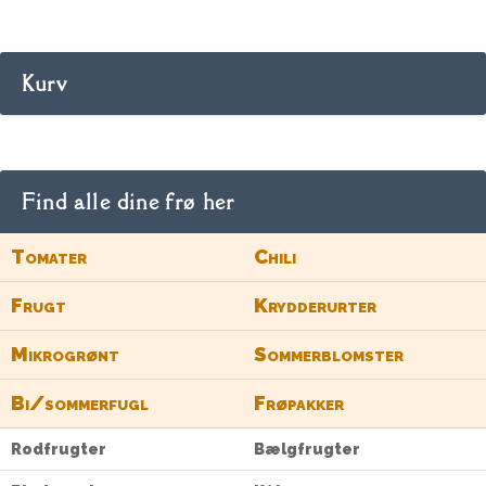
Kurv
Find alle dine frø her
Tomater
Chili
Frugt
Krydderurter
Mikrogrønt
Sommerblomster
Bi/sommerfugl
Frøpakker
Rodfrugter
Bælgfrugter