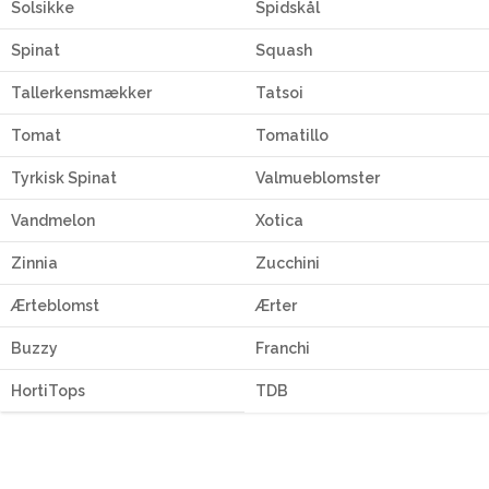
Solsikke
Spidskål
Spinat
Squash
Tallerkensmækker
Tatsoi
Tomat
Tomatillo
Tyrkisk Spinat
Valmueblomster
Vandmelon
Xotica
Zinnia
Zucchini
Ærteblomst
Ærter
Buzzy
Franchi
HortiTops
TDB