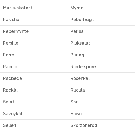
Muskuskatost
Mynte
Pak choi
Peberfrugt
Pebermynte
Perilla
Persille
Pluksalat
Porre
Purløg
Radise
Ridderspore
Rødbede
Rosenkål
Rødkål
Rucula
Salat
Sar
Savoykål
Shiso
Selleri
Skorzonerod