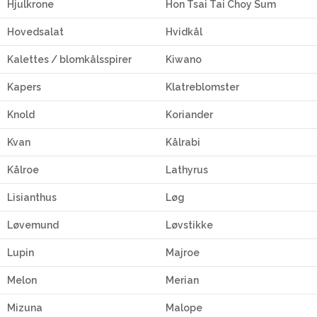
Hjulkrone
Hon Tsai Tai Choy Sum
Hovedsalat
Hvidkål
Kalettes / blomkålsspirer
Kiwano
Kapers
Klatreblomster
Knold
Koriander
Kvan
Kålrabi
Kålroe
Lathyrus
Lisianthus
Løg
Løvemund
Løvstikke
Lupin
Majroe
Melon
Merian
Mizuna
Malope