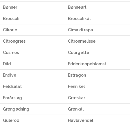
Bønner
Bønneurt
Broccoli
Broccolikål
Cikorie
Cima di rapa
Citrongræs
Citronmelisse
Cosmos
Courgette
Dild
Edderkoppeblomst
Endive
Estragon
Feldsalat
Fennikel
Forårsløg
Græskar
Grøngødning
Grønkål
Gulerod
Havlavendel