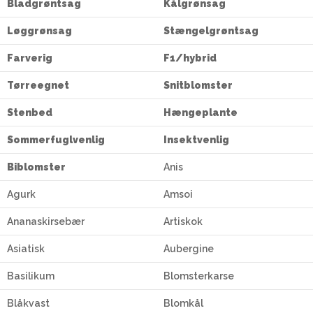
Bladgrøntsag
Kålgrønsag
Løggrønsag
Stængelgrøntsag
Farverig
F1/hybrid
Tørreegnet
Snitblomster
Stenbed
Hængeplante
Sommerfuglvenlig
Insektvenlig
Biblomster
Anis
Agurk
Amsoi
Ananaskirsebær
Artiskok
Asiatisk
Aubergine
Basilikum
Blomsterkarse
Blåkvast
Blomkål