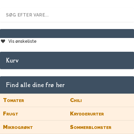
Vis ønskeliste
Kurv
Find alle dine frø her
Tomater
Chili
Frugt
Krydderurter
Mikrogrønt
Sommerblomster