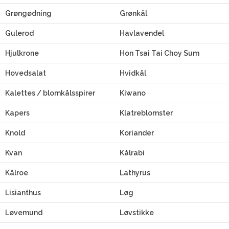
Grøngødning
Grønkål
Gulerod
Havlavendel
Hjulkrone
Hon Tsai Tai Choy Sum
Hovedsalat
Hvidkål
Kalettes / blomkålsspirer
Kiwano
Kapers
Klatreblomster
Knold
Koriander
Kvan
Kålrabi
Kålroe
Lathyrus
Lisianthus
Løg
Løvemund
Løvstikke