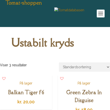
Tomat-shoppen
Ustabilt kryds
Viser 3 resultater
På lager
På lager
Balkan Tiger f6
Green Zebra In
Disguise
kr.
20,00
kr.
18,00