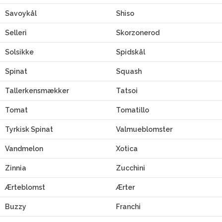
Savoykål
Shiso
Selleri
Skorzonerod
Solsikke
Spidskål
Spinat
Squash
Tallerkensmækker
Tatsoi
Tomat
Tomatillo
Tyrkisk Spinat
Valmueblomster
Vandmelon
Xotica
Zinnia
Zucchini
Ærteblomst
Ærter
Buzzy
Franchi