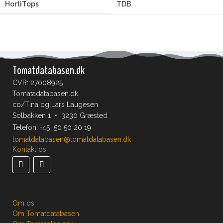
HortiTops
TDB
Tomatdatabasen.dk
CVR: 27008925
Tomatadatabasen.dk
co/Tina og Lars Laugesen
Solbakken 1 • 3230 Græsted
Telefon:
+45 50 50 20 19
tomatdatabasen@tomatdatabasen.dk
Kontakt os
Om os
Om Tomatdatabasen