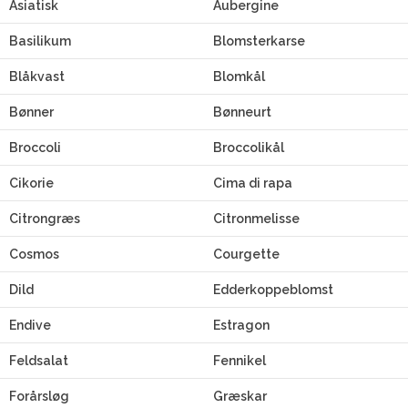
Asiatisk
Aubergine
Basilikum
Blomsterkarse
Blåkvast
Blomkål
Bønner
Bønneurt
Broccoli
Broccolikål
Cikorie
Cima di rapa
Citrongræs
Citronmelisse
Cosmos
Courgette
Dild
Edderkoppeblomst
Endive
Estragon
Feldsalat
Fennikel
Forårsløg
Græskar