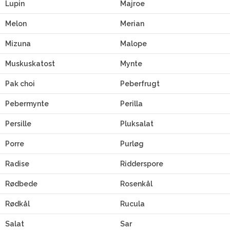
Lupin
Majroe
Melon
Merian
Mizuna
Malope
Muskuskatost
Mynte
Pak choi
Peberfrugt
Pebermynte
Perilla
Persille
Pluksalat
Porre
Purløg
Radise
Ridderspore
Rødbede
Rosenkål
Rødkål
Rucula
Salat
Sar