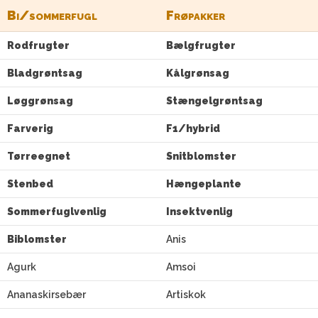
Bi/sommerfugl
Frøpakker
Rodfrugter
Bælgfrugter
Bladgrøntsag
Kålgrønsag
Løggrønsag
Stængelgrøntsag
Farverig
F1/hybrid
Tørreegnet
Snitblomster
Stenbed
Hængeplante
Sommerfuglvenlig
Insektvenlig
Biblomster
Anis
Agurk
Amsoi
Ananaskirsebær
Artiskok